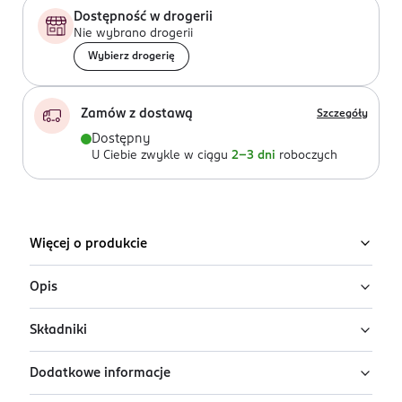
Dostępność w drogerii
Nie wybrano drogerii
Wybierz drogerię
Zamów z dostawą
Szczegóły
Dostępny
U Ciebie zwykle w ciągu
2-3 dni
roboczych
Więcej o produkcie
Opis
Składniki
Zapewnij sobie uczucie chłodzenia i świeżości dzięki
kompaktowej formule Thermocool z mentolem i
Dodatkowe informacje
eukaliptusem. Technologia MotionSense™ aktywuje
Ingredients: : AQUA, ALUMINUM
zapach przy każdym ruchu, oferując 72h skutecznej
SESQUICHLOROHYDRATE, STEARETH-2, PPG-15 STEARYL