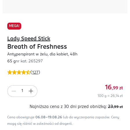
MEGA!
Lady Speed Stick
Breath of Freshness
Antyperspirant w żelu, dla kobiet, 48h
65 g
nr kat.
265297
(
127
)
16
,99
zł
100 g = 26,14 zł
Najniższa cena z 30 dni
przed obniżką:
23
,99
zł
Cena obowiązuje
06.08-19.08.26
lub do wyczerpania zapasów.
Ceny
mogą się różnić w zależności od drogerii.