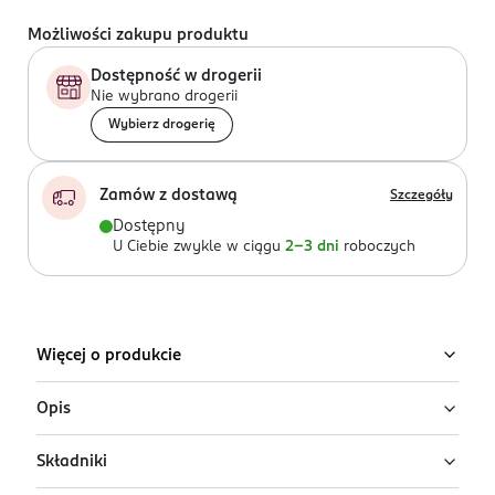
Możliwości zakupu produktu
Dostępność w drogerii
Nie wybrano drogerii
Wybierz drogerię
Zamów z dostawą
Szczegóły
Dostępny
U Ciebie zwykle w ciągu
2-3 dni
roboczych
Więcej o produkcie
Opis
Składniki
Antyperspirant w żelu dla kobiet Lady Speed Stick
Breath Of Freshness zapewnia uczucie świeżości do 48