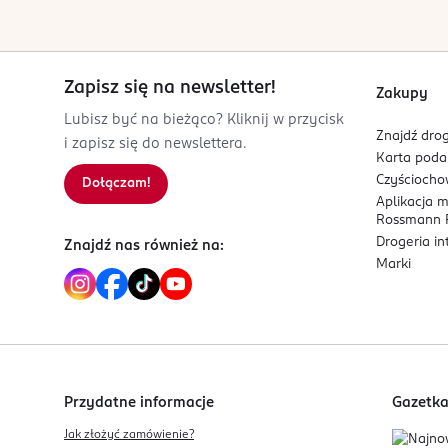
Swidnica
colgatepalmolive.com
224412001
Zapisz się na newsletter!
PL-Polska
Zakupy
Lubisz być na bieżąco? Kliknij w przycisk
Kod EAN
Znajdź drog
i zapisz się do newslettera.
8 718951 646872
Karta pod
Czyścioch
Dołączam!
Aplikacja 
Rossmann P
Drogeria i
Znajdź nas również na:
Marki
Przydatne informacje
Gazetk
Jak złożyć zamówienie?