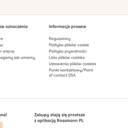
Sortowanie wg
data: od najnowszej
ze oznaczenia
Informacje prawne
we
Regulaminy
ga
Polityka plików
cookie
 więcej
Polityka prywatności
agamy jak umiemy
Lista plików
cookies
Ustawienia plików
cookies
Punkt kontaktowy/
Point
of contact DSA
nna!
Zakupy stają się prostsze
z aplikacją Rossmann PL