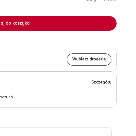
aj do koszyka
Wybierz drogerię
Szczegóły
oczych