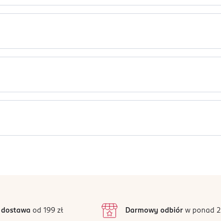
 nie pozostawia białych śladów na skórze.
emnym zapachem.
 STEARYL ALCOHOL, ALUMINUM ZIRCONIUM TETRACHLOROHYDREX GLY
nym naturą.
, HYDROGENATED SOYBEAN OIL, PEG-8 DISTEARATE, PARFUM, BEHE
ZYL BENZOATE, BENZYL SALICYLATE, GERANIOL.
rę. W przypadku podrażnień zaprzestać stosowania.
Jak działają opinie?
5
4,9
/5
4
3
77 opinii
podstawie
.o.
inie są zweryfikowane zakupem.
2
 dostawa
od 199 zł
Darmowy odbiór
w ponad 2
1