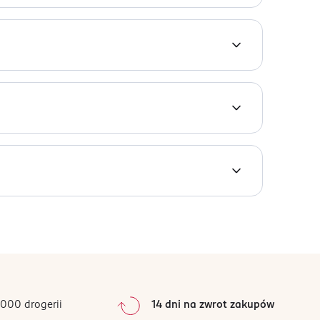
, CYCLOMETHICONE, C12-15 ALKYL BENZOATE,
NYL ALCOHOL, CITRIC ACID, PENTAERYTHRITYL
0
%
0
%
0
%
0
%
000 drogerii
14 dni na zwrot zakupów
0
%