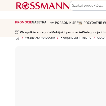
PROMOCJE
GAZETKA
☀️ PORADNIK SPF
🧑🏻‍🍳 PRZYDATNE
Wszystkie kategorie
Makijaż i paznokcie
Pielęgnacja i h
Wszystkie kategorie
Pielęgnacja i higiena
Ciało