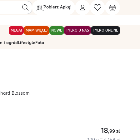
Pobierz Apkę!
MEGA!
MAM WIĘCEJ
NOWE
TYLKO U NAS
TYLKO ONLINE
 i ogród
Lifestyle
Foto
rchard Blossom
18
,99
zł
100 g = 47,48 zł