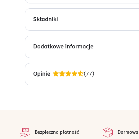
Antyperspirant Lady Speed Stick Orchard Blossom
Składniki
48 godzinna ochrona przed poceniem i nieprzyj
Ingredients: : ELAEIS GUINEENSIS KERNEL OIL,
Otul się kobiecym zapachem świeżości inspirowa
PPG-14 BUTYL ETHER, HYDROGENATED CASTOR OIL
Dodatkowe informacje
TETRA-DI-T-BUTYL HYDROXYHYDROCINNAMATE, BEN
PRZYGOTOWANIE I STOSOWANIE
Nie stosować na podrażnioną lub uszkodzoną skó
Opinie
(
77
)
OSTRZEŻENIA DOTYCZĄCE BEZPIECZEŃSTWA
Chronić przed dziećmi.
stopka
OSOBA/PODMIOT ODPOWIEDZIALNY
na 
Colgate-Palmolive Manufacturing (Poland) Sp. z o
Wszystkie op
Aleja Colgate 2
Bezpieczna płatność
Darmowa
58-100