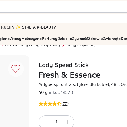
 W KUCHNI
✨ STREFA K-BEAUTY
igiena
Włosy
Mężczyzna
Perfumy
Dziecko
Żywność
Zdrowie
Zwierzęta
Dom
Dezodoranty i antyperspiranty
Antyperspiranty
Lady Speed Stick
Fresh & Essence
Antyperspirant w sztyfcie, dla kobiet, 48h, O
40 g
nr kat.
19528
(
77
)