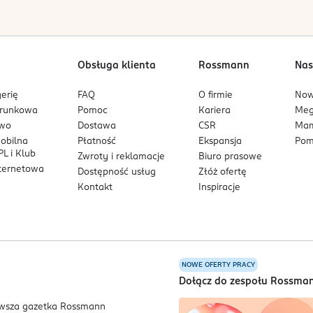
Obsługa klienta
Rossmann
Nas
erię
FAQ
O firmie
No
arunkowa
Pomoc
Kariera
Me
owo
Dostawa
CSR
Mam
mobilna
Płatność
Ekspansja
Pom
L i Klub
Zwroty i reklamacje
Biuro prasowe
nternetowa
Dostępność usług
Złóż ofertę
Kontakt
Inspiracje
NOWE OFERTY PRACY
a
Dołącz do zespołu Rossma