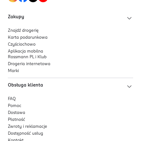
kwiatowego zapachu.
Unilever Polska sp. z o.o. z siedzibą w Warszawie
Aleje Jerozolimskie 134
Zakupy
02-305 Warszawa
Znajdź drogerię
Kod EAN
Karta podarunkowa
8 720181 450396
Czyściochowo
Aplikacja mobilna
Rossmann PL i Klub
Drogeria internetowa
Marki
Obsługa klienta
FAQ
Pomoc
Dostawa
Płatność
Zwroty i reklamacje
Dostępność usług
Kontakt