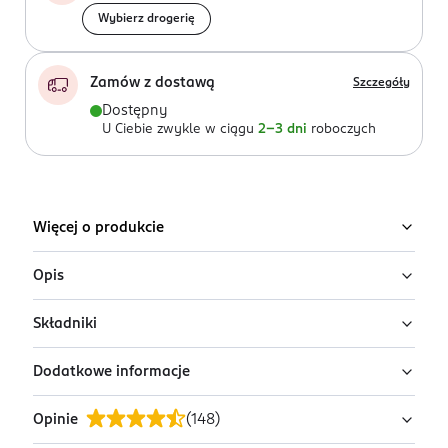
Wybierz drogerię
Zamów z dostawą
Szczegóły
Dostępny
U Ciebie zwykle w ciągu
2-3 dni
roboczych
Więcej o produkcie
Opis
Składniki
Antyperspirant w sprayu Rexona Advanced
Protection Bright Bouquet
Dodatkowe informacje
Butane, Isobutane, Propane, Isohexadecane, PPG-14
Antyperspirant w sprayu Rexona dla kobiet zapewnia
Butyl Ether, Aluminum Starch Octenylsuccinate,
nawet do 72 godzin niezawodnej ochrony przed potem
Opinie
(
148
)
Helianthus Annuus Seed Oil, C12-15 Alkyl Benzoate,
PRZYGOTOWANIE I STOSOWANIE
i nieprzyjemnym zapachem, dzięki czemu możesz