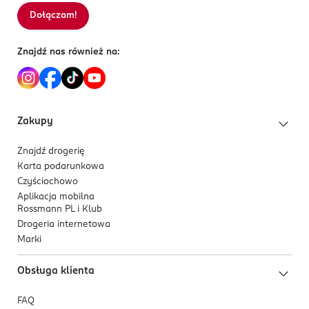
Lekka, łatwo rozprowadzająca się konsystencja
Dołączam!
Sortowanie wg
data: od najnowszej
zapewniająca komfort noszenia.
Formuła wzbogacona naturalnymi biopeptydami
Znajdź nas również na:
oraz witaminami C i E.
Duży, miękki aplikator umożliwia szybką,
precyzyjną i przyjemną aplikację.
Dostępny w odcieniach dopasowujących się do
Zakupy
karnacji.
Wegański kosmetyk, certyfikowany znakiem
Znajdź drogerię
Leaping Bunny Cruelty Free - nietestowany na
Karta podarunkowa
zwierzętach.
Czyściochowo
Aplikacja mobilna
Rossmann PL i Klub
Drogeria internetowa
Marki
Obsługa klienta
FAQ