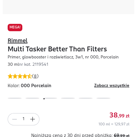
MEGA!
Rimmel
Multi Tasker Better Than Filters
Primer, glowbooster i rozświetlacz, 3w1, nr 000, Porcelain
30 ml
nr kat.
2119541
(
8
)
Kolor:
000 Porcelain
Zobacz wszystkie
38
,99
zł
100 ml = 129,97 zł
Najniższa cena z 30 dni
przed obniżką:
69
,99
zł