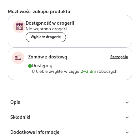
Możliwości zakupu produktu
Dostępność w drogerii
Nie wybrano drogerii
Wybierz drogerię
Zamów z dostawą
Szczegóły
Dostępny
U Ciebie zwykle w ciągu
2-3 dni
roboczych
Opis
Składniki
Eyeliner w pisaku AA Wings of Color Trust
Your Wings w odcieniu Limitless Black
Dodatkowe informacje
Ingredients: : AQUA, STYRENE/ACRYLATES COPOLYMER,
Sharp Focus Eyeliner w odcieniu Limitless Black to