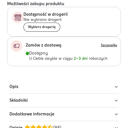
Możliwości zakupu produktu
Dostępność w drogerii
Nie wybrano drogerii
Wybierz drogerię
Zamów z dostawą
Szczegóły
Dostępny
U Ciebie zwykle w ciągu
2-3 dni
roboczych
Opis
Składniki
Kryjący korektor w płynie Liquid Camouflage od
Eveline nr 2.5 light peach, który skutecznie redukuje
Dodatkowe informacje
widoczność niedoskonałości.
Aqua (Water), Cyclopentasiloxane, Butylene Glycol,
Kaolin, Isododecane, Glycerin, Polybutene,
to nowa odsłona kultowego korektora Liquid