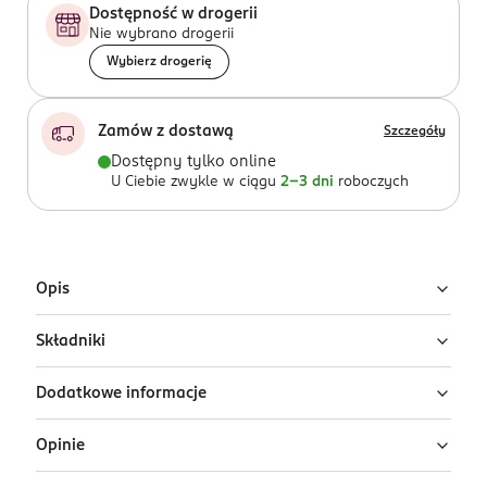
Dostępność w drogerii
Nie wybrano drogerii
Wybierz drogerię
Zamów z dostawą
Szczegóły
Dostępny tylko online
U Ciebie zwykle w ciągu
2-3 dni
roboczych
Opis
Składniki
Korektor pod oczy Lancôme Effacernes
Longue Tenue w odcieniu Beige Naturel
Dodatkowe informacje
Ingredients: : AQUA, CYCLOPENTASILOXANE,
Lancôme Effacernes Longue Tenue w odcieniu Beige
HYDROGENATED POLYISOBUTENE, SORBITAN
Naturel to korektor kryjący pod oczy, który łączy
Opinie
ISOSTEARATE, PROPANEDIOL, TITANIUM DIOXIDE,
PRZYGOTOWANIE I STOSOWANIE
długotrwałe działanie, ochronę i naturalne
PROPYLENE GLYCOL, ALUMINUM STARCH
Nakładaj palcami lub pędzlem, w miarę potrzeb.
wykończenie.