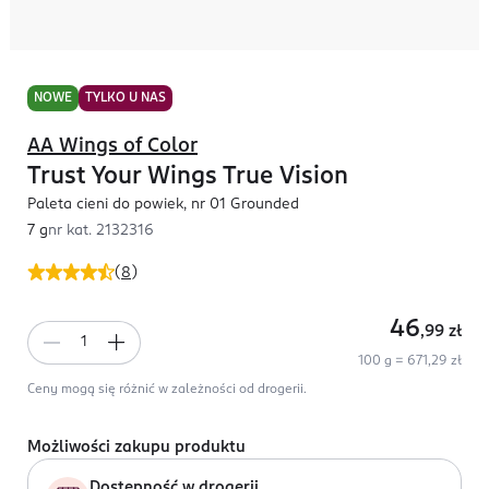
NOWE
TYLKO U NAS
AA Wings of Color
Trust Your Wings True Vision
Paleta cieni do powiek, nr 01 Grounded
7 g
nr kat.
2132316
(
8
)
46
,99
zł
100 g = 671,29 zł
Ceny mogą się różnić w zależności od drogerii.
Możliwości zakupu produktu
Dostępność w drogerii