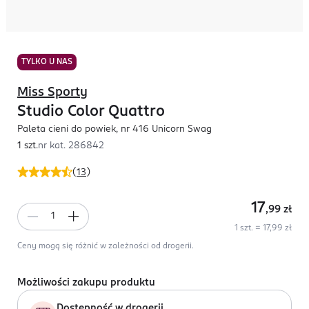
TYLKO U NAS
Miss Sporty
Studio Color Quattro
Paleta cieni do powiek, nr 416 Unicorn Swag
1 szt.
nr kat.
286842
(
13
)
17
,99
zł
1 szt. = 17,99 zł
Ceny mogą się różnić w zależności od drogerii.
Możliwości zakupu produktu
Dostępność w drogerii