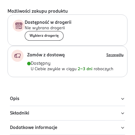
Możliwości zakupu produktu
Dostępność w drogerii
Nie wybrano drogerii
Wybierz drogerię
Zamów z dostawą
Szczegóły
Dostępny
U Ciebie zwykle w ciągu
2-3 dni
roboczych
Opis
Składniki
Podkład kryjący Miss Sporty Naturally Perfect to
połączenie pielęgnacji i makijażu. Zapewnia satynowo-
Dodatkowe informacje
matowe wykończenie i naturalnie świeży wygląd cery.
Ingredients: Aqua/Water/Eau, Dicaprylyl Ether,