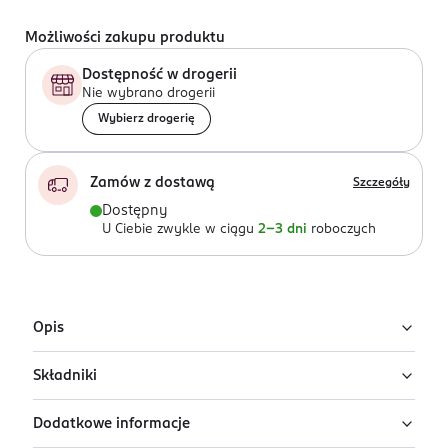
Możliwości zakupu produktu
Dostępność w drogerii
Nie wybrano drogerii
Wybierz drogerię
Zamów z dostawą
Szczegóły
Dostępny
U Ciebie zwykle w ciągu
2-3 dni
roboczych
Opis
Składniki
Podkład kryjący Miss Sporty Naturally Perfect to
połączenie pielęgnacji i makijażu. Zapewnia satynowo-
Dodatkowe informacje
matowe wykończenie i naturalnie świeży wygląd cery.
Ingredients: Aqua/Water/Eau, Dicaprylyl Ether,