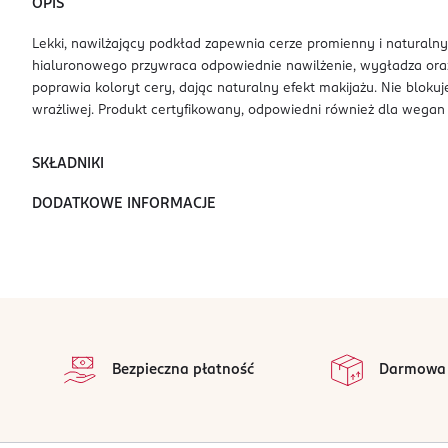
OPIS
Lekki, nawilżający podkład zapewnia cerze promienny i naturaln
hialuronowego przywraca odpowiednie nawilżenie, wygładza oraz z
poprawia koloryt cery, dając naturalny efekt makijażu. Nie bloku
wrażliwej. Produkt certyfikowany, odpowiedni również dla wegan 
SKŁADNIKI
DODATKOWE INFORMACJE
stopka
Bezpieczna płatność
Darmowa