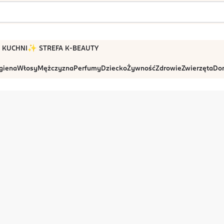
 W KUCHNI
✨ STREFA K-BEAUTY
igiena
Włosy
Mężczyzna
Perfumy
Dziecko
Żywność
Zdrowie
Zwierzęta
Dom