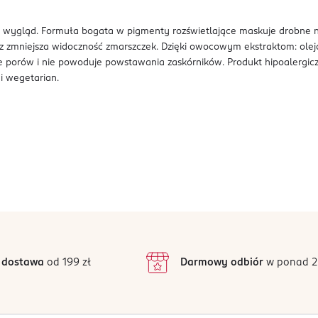
y wygląd. Formuła bogata w pigmenty rozświetlające maskuje drobne n
mniejsza widoczność zmarszczek. Dzięki owocowym ekstraktom: olejowi 
je porów i nie powoduje powstawania zaskórników. Produkt hipoalergicz
i wegetarian.
 dostawa
od 199 zł
Darmowy odbiór
w ponad 2