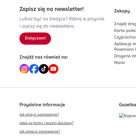
Zapisz się na newsletter!
Zakupy
Lubisz być na bieżąco? Kliknij w przycisk
Znajdź drog
i zapisz się do newslettera.
Karta pod
Czyścioch
Dołączam!
Aplikacja 
Rossmann P
Drogeria i
Znajdź nas również na:
Marki
Przydatne informacje
Gazetk
Jak złożyć zamówienie?
Jakie są formy i koszty dostawy?
Jak opłacić zamówienie?