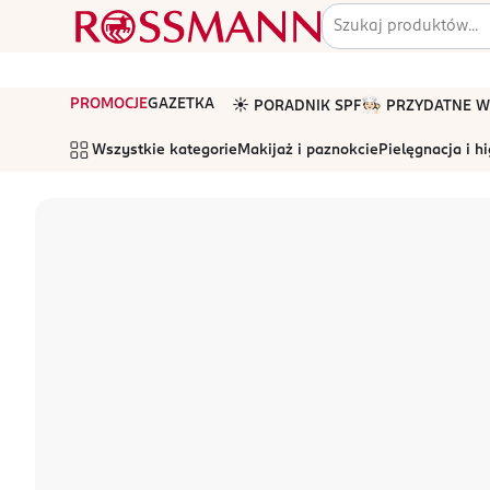
PROMOCJE
GAZETKA
☀️ PORADNIK SPF
🧑🏻‍🍳 PRZYDATNE
Wszystkie kategorie
Makijaż i paznokcie
Pielęgnacja i h