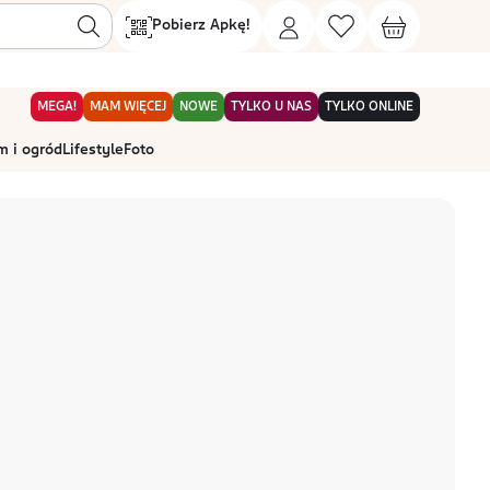
Pobierz Apkę!
MEGA!
MAM WIĘCEJ
NOWE
TYLKO U NAS
TYLKO ONLINE
 i ogród
Lifestyle
Foto