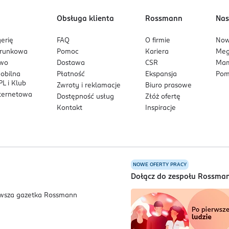
Obsługa klienta
Rossmann
Nas
erię
FAQ
O firmie
No
arunkowa
Pomoc
Kariera
Me
owo
Dostawa
CSR
Mam
mobilna
Płatność
Ekspansja
Pom
L i Klub
Zwroty i reklamacje
Biuro prasowe
nternetowa
Dostępność usług
Złóż ofertę
Kontakt
Inspiracje
NOWE OFERTY PRACY
a
Dołącz do zespołu Rossma