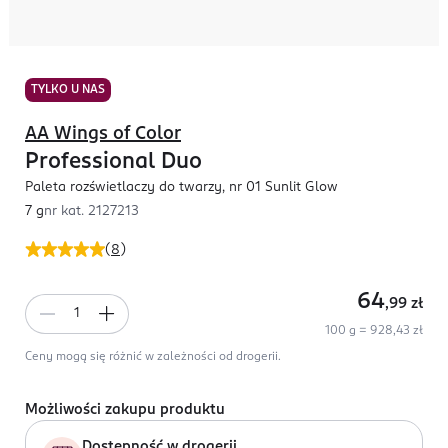
TYLKO U NAS
AA Wings of Color
Professional Duo
Paleta rozświetlaczy do twarzy, nr 01 Sunlit Glow
7 g
nr kat.
2127213
(
8
)
64
,99
zł
100 g = 928,43 zł
Ceny mogą się różnić w zależności od drogerii.
Możliwości zakupu produktu
Dostępność w drogerii