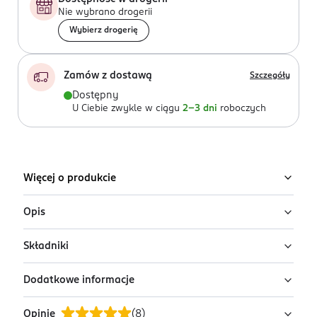
Nie wybrano drogerii
Wybierz drogerię
Zamów z dostawą
Szczegóły
Dostępny
U Ciebie zwykle w ciągu
2-3 dni
roboczych
Więcej o produkcie
Opis
Składniki
Paleta rozświetlaczy do twarzy AA Wings of
Color Professional Duo Highlighter w
Dodatkowe informacje
odcieniu Sunlit Glow
Ingredients: KREMOWY: ETHYLHEXYL PALMITATE,
CALCIUM ALUMINUM BOROSILICATE, ISONONYL
Rozświetlacz Professional Duo Highlighter łączy dwie
Opinie
(
8
)