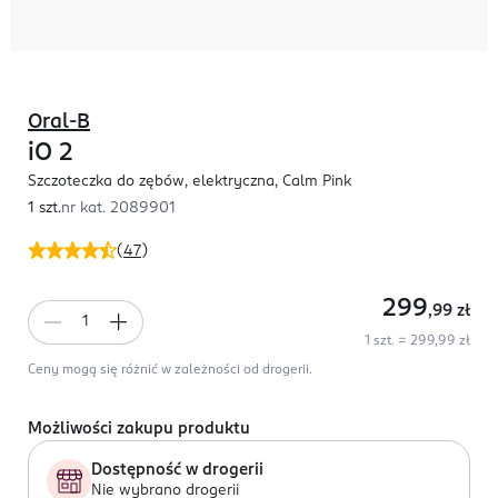
Oral-B
iO 2
Szczoteczka do zębów, elektryczna, Calm Pink
1 szt.
nr kat.
2089901
(
47
)
299
,99
zł
1 szt. = 299,99 zł
Ceny mogą się różnić w zależności od drogerii.
Możliwości zakupu produktu
Dostępność w drogerii
Nie wybrano drogerii