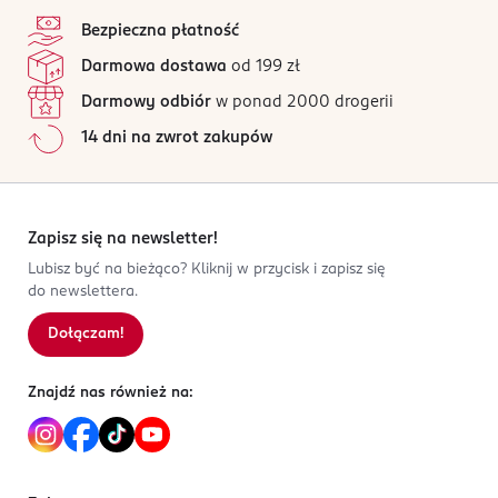
4,9
stopka
świecie.
/5
Procter&Gamble DS Polska sp. z o.o.
Bezpieczna płatność
ul. Zabraniecka 20
dokładnie szczotkuje oraz chroni dziąsła dzięki
47 opinii
na podstawie
Darmowa dostawa
od 199 zł
03-872 Warszawa
automatycznemu czujnikowi siły nacisku i 2-
Wszystkie opinie są zweryfikowane zakupem.
minutowemu timerowi
Darmowy odbiór
w ponad 2000 drogerii
Kod EAN
Jak działają opinie?
nowoczesna technologia zapewnia skuteczne
14 dni na zwrot zakupów
8 700216 611831
czyszczenie, jednocześnie łagodnie dbając o
5
0
%
zęby
4
0
%
1 przycisk wystarcza aby zyskać
3
0
%
spersonalizowane czyszczenie
2
0
%
Zapisz się na newsletter!
1
0
%
Lubisz być na bieżąco? Kliknij w przycisk i zapisz się
do newslettera.
Dołączam!
Sortowanie wg
data: od najnowszej
Znajdź nas również na: