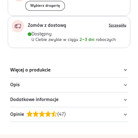
Wybierz drogerię
Zamów z dostawą
Szczegóły
Dostępny
U Ciebie zwykle w ciągu
2-3 dni
roboczych
Więcej o produkcie
Opis
Dodatkowe informacje
Szczoteczka Oral-B z technologią iO skutecznie usuwa
do 100% więcej płytki bakteryjnej, zapewniając
Opinie
(
47
)
zdrowsze zęby i dziąsła. Zaprojektowana w Niemczech,
OSTRZEŻENIA DOTYCZĄCE BEZPIECZEŃSTWA
szczoteczka Oral-B została stworzona na lata, a marka
Nie stosować u dzieci poniżej 3 roku życia.
Oral-B jest najczęściej wybieraną przez dentystów na
PRODUCENT/PODMIOT ODPOWIEDZIALNY