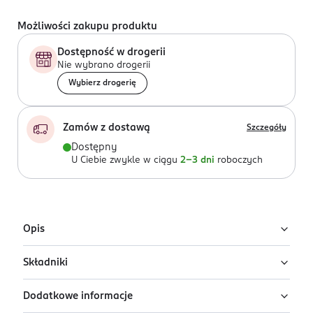
Możliwości zakupu produktu
Dostępność w drogerii
Nie wybrano drogerii
Wybierz drogerię
Zamów z dostawą
Szczegóły
Dostępny
U Ciebie zwykle w ciągu
2-3 dni
roboczych
Opis
Składniki
Pomadka do ust AA Wings of Color Trust
Your Wings Say It Bold w odcieniu Pink
Dodatkowe informacje
Brown
Ingredients: : SYNTHETIC WAX, HYDROGENATED