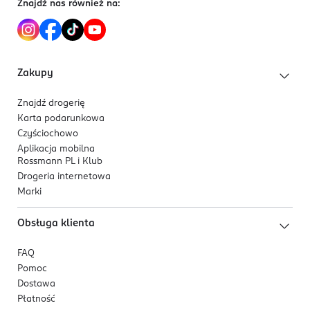
Znajdź nas również na:
Receptura jest w pełni wegańska.
Zakupy
Znajdź drogerię
Karta podarunkowa
Czyściochowo
Aplikacja mobilna
Rossmann PL i Klub
Drogeria internetowa
Marki
Obsługa klienta
FAQ
Pomoc
Dostawa
Płatność