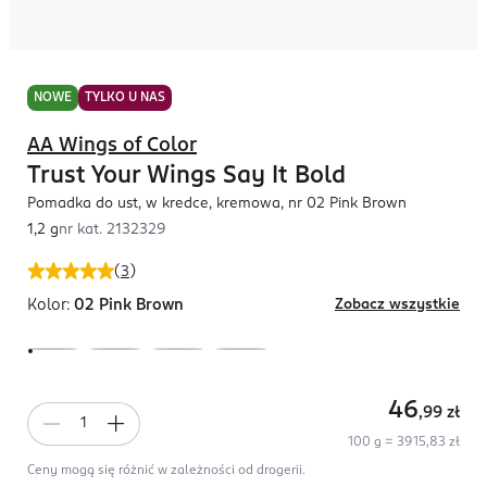
NOWE
TYLKO U NAS
AA Wings of Color
Trust Your Wings Say It Bold
Pomadka do ust, w kredce, kremowa, nr 02 Pink Brown
1,2 g
nr kat.
2132329
(
3
)
Kolor:
02 Pink Brown
Zobacz wszystkie
46
,99
zł
100 g = 3915,83 zł
Ceny mogą się różnić w zależności od drogerii.