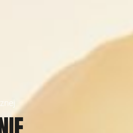
z
n
e
j
N
I
E