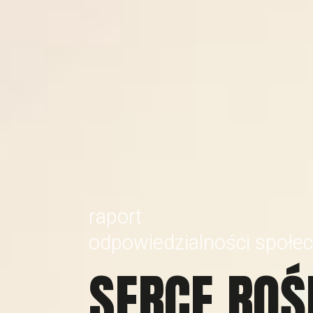
r
a
p
o
r
t
o
d
p
o
w
i
e
d
z
i
a
l
n
o
ś
c
i
s
p
o
ł
e
c
S
E
R
C
E
R
O
Ś