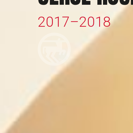
2
0
1
7
–
2
0
1
8