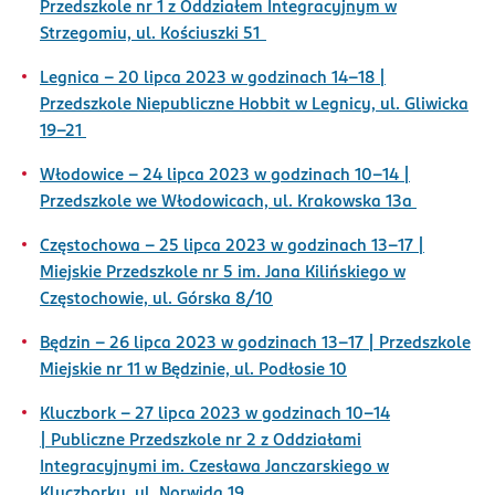
Przedszkole nr 1 z Oddziałem Integracyjnym w
Strzegomiu, ul. Kościuszki 51
Legnica –
20 lipca 2023 w godzinach 14-18
|
Przedszkole Niepubliczne Hobbit w Legnicy, ul. Gliwicka
19-21
Włodowice –
24 lipca 2023 w godzinach 10-14
|
Przedszkole we Włodowicach, ul. Krakowska 13a
Częstochowa –
25 lipca 2023 w godzinach 13-17
|
Miejskie Przedszkole nr 5 im. Jana Kilińskiego w
Częstochowie, ul. Górska 8/10
Będzin –
26 lipca 2023 w godzinach 13-17
| Przedszkole
Miejskie nr 11 w Będzinie, ul. Podłosie 10
Kluczbork -
27 lipca 2023 w godzinach 10-14
| Publiczne Przedszkole nr 2 z Oddziałami
Integracyjnymi im. Czesława Janczarskiego w
Kluczborku, ul. Norwida 19