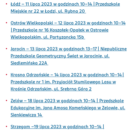
Łódź –
11 lipca 2023 w godzinach 10-14
| Przedszkole
Miejskie nr 22 w Łodzi, ul. Rybna 20
Ostrów Wielkopolski – 1
2 lipca 2023 w godzinach 10-14
| Przedszkole nr 16 Koszałek-Opałek w Ostrowie
Wielkopolskim, ul. Partyzancka 15b
Jarocin –
13 lipca 2023 w godzinach 13-17
| Niepubliczne
Przedszkole Geometryczny Świat w Jarocinie, ul.
Siedlemińska 22A
Krosno Odrzańskie –
14 lipca 2023 w godzinach 10-14
|
Przedszkole nr 1 im. Przyjaciół Stumilowego Lasu w
Krośnie Odrzańskim, ul. Srebrna Góra 2
Zelów –
18 lipca 2023 w godzinach 10-14
| Przedszkole
Edukacyjne im. Jana Amosa Komeńskiego w Zelowie, ul.
Sienkiewicza 14
Strzegom –
19 lipca 2023 w godzinach 10-14
|