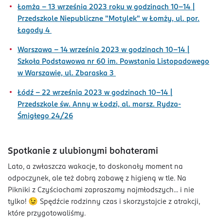
Łomża – 13 września 2023 roku w godzinach 10-14 |
Przedszkole Niepubliczne "Motylek" w Łomży, ul. por.
Łagody 4
Warszawa – 14 września 2023 w godzinach 10-14 |
Szkoła Podstawowa nr 60 im. Powstania Listopadowego
w Warszawie, ul. Zbaraska 3
Łódź – 22 września 2023 w godzinach 10-14 |
Przedszkole św. Anny w Łodzi, al. marsz. Rydza-
Śmigłego 24/26
Spotkanie z ulubionymi bohaterami
Lato, a zwłaszcza wakacje, to doskonały moment na
odpoczynek, ale też dobrą zabawę z higieną w tle. Na
Pikniki z Czyściochami zapraszamy najmłodszych... i nie
tylko! 😉 Spędźcie rodzinny czas i skorzystajcie z atrakcji,
które przygotowaliśmy.