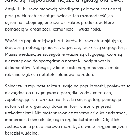
Jakie są najpopularniejsze artykuły biurowe?
Artykuły biurowe stanowią nieodłączny element codziennej
pracy w biurach na całym świecie. Ich różnorodność jest
ogromna i obejmują one szeroki zakres produktów, które
pomagają w organizacji, komunikacji i wydajności.
Wśród najpopularniejszych artykułów biurowych znajdują się
długopisy, notesy, spinacze, zszywacze, teczki czy segregatory.
Musisz wiedzieć, że szczególnie ważne są długopisy, które są
niezastąpione do sporządzania notatek i podpisywania
dokumentów. Notesy są z kolei doskonałym narzędziem do
robienia szybkich notatek i planowania zadań.
Spinacze i zszywacze także zyskują na popularności, ponieważ są
niezbędne do utrzymywania porządku w dokumentach,
zapobiegając ich rozrzuceniu. Teczki i segregatory pomagają
natomiast w organizacji dokumentów i chronią je przed
uszkodzeniami. Nie możesz również zapomnieć o kalendarzach,
markerach, taśmach klejących czy kalkulatorach. Dzięki ich
zastosowaniu praca biurowa może być o wiele przyjemniejsza i
bardziej wydajna.