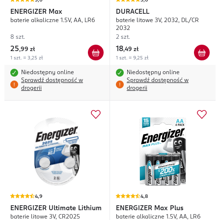
5,0
5,0
ENERGIZER
Max
DURACELL
baterie alkaliczne 1.5V, AA, LR6
baterie litowe 3V, 2032, DL/CR
2032
8 szt.
2 szt.
25
18
,
99 zł
,
49 zł
1 szt. = 3,25 zł
1 szt. = 9,25 zł
Niedostępny online
Niedostępny online
Sprawdź dostępność w
Sprawdź dostępność w
drogerii
drogerii
4,9
4,8
ENERGIZER
Ultimate Lithium
ENERGIZER
Max Plus
baterie litowe 3V, CR2025
baterie alkaliczne 1.5V, AA, LR6