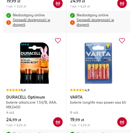
19
24
,
99 zł
,
99 zł
1 szt. = 3,33 zł
1 szt. = 6,25 zł
Niedostępny online
Niedostępny online
Sprawdź dostępność w
Sprawdź dostępność w
drogerii
drogerii
5,0
4,9
DURACELL
Optimum
VARTA
baterie alkaliczne 1.5V/B, AAA,
baterie longlife max power aaa bli
MX2400
4 szt.
6 szt.
24
19
,
99 zł
,
99 zł
1 szt. = 6,25 zł
1 szt. = 3,33 zł