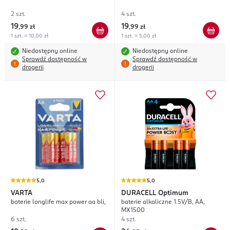
2 szt.
4 szt.
19
19
,
99 zł
,
99 zł
1 szt. = 10,00 zł
1 szt. = 5,00 zł
Niedostępny online
Niedostępny online
Sprawdź dostępność w
Sprawdź dostępność w
drogerii
drogerii
5,0
5,0
VARTA
DURACELL
Optimum
baterie longlife max power aa bli,
baterie alkaliczne 1.5V/B, AA,
MX1500
6 szt.
4 szt.