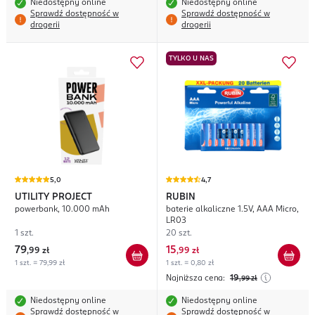
Niedostępny online
Niedostępny online
Sprawdź dostępność w
Sprawdź dostępność w
drogerii
drogerii
TYLKO U NAS
5,0
4,7
UTILITY PROJECT
RUBIN
powerbank, 10.000 mAh
baterie alkaliczne 1.5V, AAA Micro,
LR03
1 szt.
20 szt.
79
15
,
99 zł
,
99 zł
1 szt. = 79,99 zł
1 szt. = 0,80 zł
Najniższa cena:
19
,99
zł
Niedostępny online
Niedostępny online
Sprawdź dostępność w
Sprawdź dostępność w