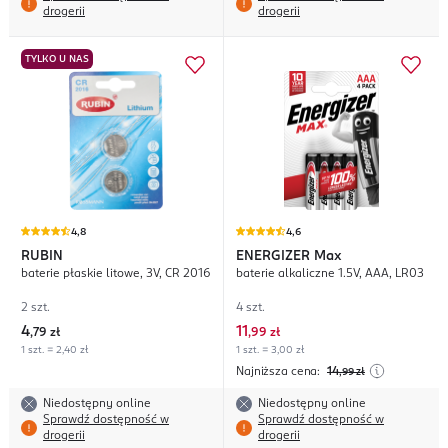
drogerii
drogerii
TYLKO U NAS
4,8
4,6
RUBIN
ENERGIZER
Max
baterie płaskie litowe, 3V, CR 2016
baterie alkaliczne 1.5V, AAA, LR03
2 szt.
4 szt.
4
11
,
79 zł
,
99 zł
1 szt. = 2,40 zł
1 szt. = 3,00 zł
Najniższa cena:
14
,99
zł
Niedostępny online
Niedostępny online
Sprawdź dostępność w
Sprawdź dostępność w
drogerii
drogerii