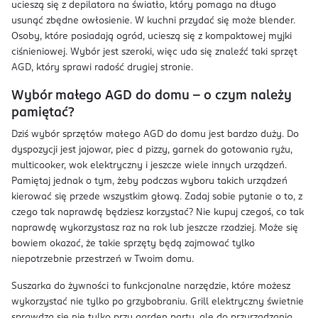
ucieszą się z depilatora na światło, który pomaga na długo
usunąć zbędne owłosienie. W kuchni przydać się może blender.
Osoby, które posiadają ogród, ucieszą się z kompaktowej myjki
ciśnieniowej. Wybór jest szeroki, więc uda się znaleźć taki sprzęt
AGD, który sprawi radość drugiej stronie.
Wybór małego AGD do domu – o czym należy
pamiętać?
Dziś wybór sprzętów małego AGD do domu jest bardzo duży. Do
dyspozycji jest jajowar, piec d pizzy, garnek do gotowania ryżu,
multicooker, wok elektryczny i jeszcze wiele innych urządzeń.
Pamiętaj jednak o tym, żeby podczas wyboru takich urządzeń
kierować się przede wszystkim głową. Zadaj sobie pytanie o to, z
czego tak naprawdę będziesz korzystać? Nie kupuj czegoś, co tak
naprawdę wykorzystasz raz na rok lub jeszcze rzadziej. Może się
bowiem okazać, że takie sprzęty będą zajmować tylko
niepotrzebnie przestrzeń w Twoim domu.
Suszarka do żywności to funkcjonalne narzędzie, które możesz
wykorzystać nie tylko po grzybobraniu. Grill elektryczny świetnie
sprawdza się nie tylko przy garden party, ale do przyrządzania