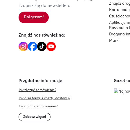
Znajdź drog
i zapisz się do newslettera.
Karta pod
Czyścioch
Dołączam!
Aplikacja 
Rossmann P
Drogeria i
Znajdź nas również na:
Marki
Przydatne informacje
Gazetk
Jak złożyć zamówienie?
Jakie są formy i koszty dostawy?
Jak opłacić zamówienie?
Zobacz więcej