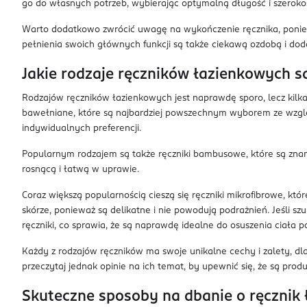
go do własnych potrzeb, wybierając optymalną długość i szeroko
Warto dodatkowo zwrócić uwagę na wykończenie ręcznika, poniew
pełnienia swoich głównych funkcji są także ciekawą ozdobą i doda
Jakie rodzaje ręczników łazienkowych s
Rodzajów ręczników łazienkowych jest naprawdę sporo, lecz kilka 
bawełniane, które są najbardziej powszechnym wyborem ze wzglę
indywidualnych preferencji.
Popularnym rodzajem są także ręczniki bambusowe, które są znane
rosnącą i łatwą w uprawie.
Coraz większą popularnością cieszą się ręczniki mikrofibrowe, k
skórze, ponieważ są delikatne i nie powodują podrażnień. Jeśli sz
ręczniki, co sprawia, że są naprawdę idealne do osuszenia ciała po
Każdy z rodzajów ręczników ma swoje unikalne cechy i zalety, dl
przeczytaj jednak opinie na ich temat, by upewnić się, że są pr
Skuteczne sposoby na dbanie o ręcznik