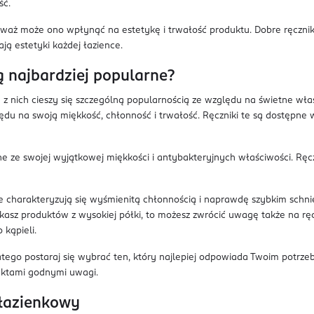
ść.
aż może ono wpłynąć na estetykę i trwałość produktu. Dobre ręcznik
ją estetyki każdej łazience.
ą najbardziej popularne?
z nich cieszy się szczególną popularnością ze względu na świetne właś
du na swoją miękkość, chłonność i trwałość. Ręczniki te są dostępn
 ze swojej wyjątkowej miękkości i antybakteryjnych właściwości. Ręczn
tóre charakteryzują się wyśmienitą chłonnością i naprawdę szybkim sch
ukasz produktów z wysokiej półki, to możesz zwrócić uwagę także na ręcz
 kąpieli.
atego postaraj się wybrać ten, który najlepiej odpowiada Twoim potrze
oduktami godnymi uwagi.
 łazienkowy