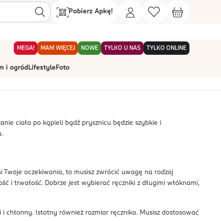
Pobierz Apkę!
MEGA!
MAM WIĘCEJ
NOWE
TYLKO U NAS
TYLKO ONLINE
 i ogród
Lifestyle
Foto
Sortowanie
domyślnie
ie ciała po kąpieli bądź prysznicu będzie szybkie i
.
 Twoje oczekiwania, to musisz zwrócić uwagę na rodzaj
ć i trwałość. Dobrze jest wybierać ręczniki z długimi włóknami,
 i chłonny. Istotny również rozmiar ręcznika. Musisz dostosować