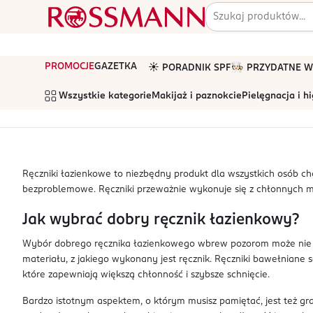
PROMOCJE
GAZETKA
☀️ PORADNIK SPF
🧑🏻‍🍳 PRZYDATNE
Wszystkie kategorie
Makijaż i paznokcie
Pielęgnacja i h
Ręczniki łazienkowe to niezbędny produkt dla wszystkich osób chc
bezproblemowe. Ręczniki przeważnie wykonuje się z chłonnych mat
Jak wybrać dobry ręcznik łazienkowy?
Wybór dobrego ręcznika łazienkowego wbrew pozorom może nie być
materiału, z jakiego wykonany jest ręcznik. Ręczniki bawełniane
które zapewniają większą chłonność i szybsze schnięcie.
Bardzo istotnym aspektem, o którym musisz pamiętać, jest też gra