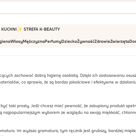
 W KUCHNI
✨ STREFA K-BEAUTY
igiena
Włosy
Mężczyzna
Perfumy
Dziecko
Żywność
Zdrowie
Zwierzęta
Dom
ących zachować dobrą higienę osobistą. Dzięki ich zastosowaniu osuszan
eriałów, co sprawia, że są bardzo jakościowe i efektywne w działaniu
 taki prosty. Jeśli chcesz mieć pewność, że zakupiony produkt spełni
 są najpopularniejszym wyborem ze względu na swoją miękkość, chłonnoś
matura. Im wyższa gramatura, tym ręcznik jest grubszy, bardziej miękki