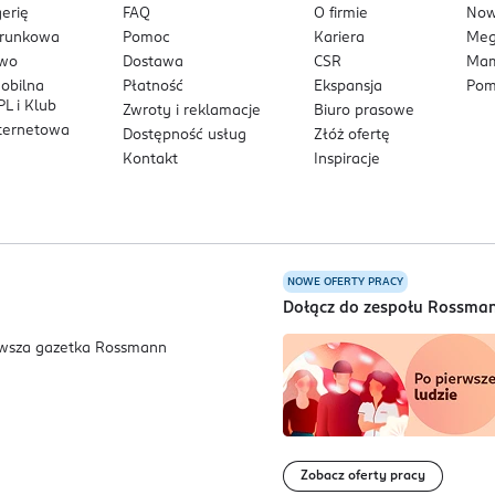
erię
FAQ
O firmie
No
arunkowa
Pomoc
Kariera
Me
owo
Dostawa
CSR
Mam
mobilna
Płatność
Ekspansja
Pom
L i Klub
Zwroty i reklamacje
Biuro prasowe
nternetowa
Dostępność usług
Złóż ofertę
Kontakt
Inspiracje
NOWE OFERTY PRACY
a
Dołącz do zespołu Rossma
Zobacz oferty pracy