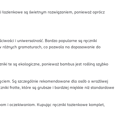
i łazienkowe są świetnym rozwiązaniem, ponieważ oprócz
ciwości i uniwersalność. Bardzo popularne są ręczniki
e w różnych gramaturach, co pozwala na dopasowanie do
iki te są ekologiczne, ponieważ bambus jest rośliną szybko
nięciem. Są szczególnie rekomendowane dla osób o wrażliwej
niki frotte, które są grubsze i bardziej miękkie niż standardowe
bom i oczekiwaniom. Kupując ręczniki łazienkowe komplet,