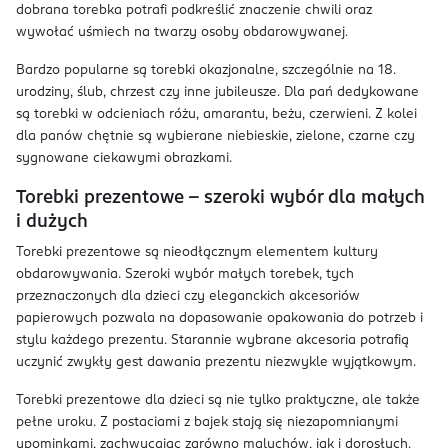
dobrana torebka potrafi podkreślić znaczenie chwili oraz
wywołać uśmiech na twarzy osoby obdarowywanej.
Bardzo popularne są torebki okazjonalne, szczególnie na 18.
urodziny, ślub, chrzest czy inne jubileusze. Dla pań dedykowane
są torebki w odcieniach różu, amarantu, beżu, czerwieni. Z kolei
dla panów chętnie są wybierane niebieskie, zielone, czarne czy
sygnowane ciekawymi obrazkami.
Torebki prezentowe – szeroki wybór dla małych
i dużych
Torebki prezentowe są nieodłącznym elementem kultury
obdarowywania. Szeroki wybór małych torebek, tych
przeznaczonych dla dzieci czy eleganckich akcesoriów
papierowych pozwala na dopasowanie opakowania do potrzeb i
stylu każdego prezentu. Starannie wybrane akcesoria potrafią
uczynić zwykły gest dawania prezentu niezwykle wyjątkowym.
Torebki prezentowe dla dzieci są nie tylko praktyczne, ale także
pełne uroku. Z postaciami z bajek stają się niezapomnianymi
upominkami, zachwycając zarówno maluchów, jak i dorosłych.