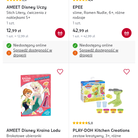
5,0
4,4
AMEET
Disney Uczy
EPEE
Stich Litery, ćwiczenia z
slime, Ramen Nudle, 6+, różne
naklejkami 5+
rodzaje
1 szt.
1 szt.
12
42
,
99 zł
,
99 zł
1 szt. = 12,99 zł
1 szt. = 42,99 zł
Niedostępny online
Niedostępny online
Sprawdź dostępność w
Sprawdź dostępność w
drogerii
drogerii
5,0
AMEET
Disney Kraina Lodu
PLAY-DOH
Kitchen Creations
Brokatowe ubieranki
zestaw kreatywny, 3+, różne