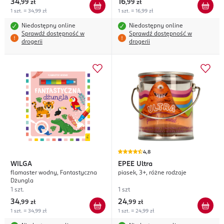
34
16
,
99 zł
,
99 zł
1 szt. = 34,99 zł
1 szt. = 16,99 zł
Niedostępny online
Niedostępny online
Sprawdź dostępność w
Sprawdź dostępność w
drogerii
drogerii
4,8
WILGA
EPEE
Ultra
flamaster wodny, Fantastyczna
piasek, 3+, różne rodzaje
Dżungla
1 szt.
1 szt
34
24
,
99 zł
,
99 zł
1 szt. = 34,99 zł
1 szt. = 24,99 zł