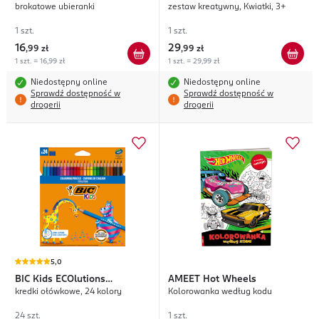
brokatowe ubieranki
zestaw kreatywny, Kwiatki, 3+
1 szt.
1 szt.
16
29
,
99 zł
,
99 zł
1 szt. = 16,99 zł
1 szt. = 29,99 zł
Niedostępny online
Niedostępny online
Sprawdź dostępność w
Sprawdź dostępność w
drogerii
drogerii
5,0
BIC
Kids ECOlutions
AMEET
Hot Wheels
kredki ołówkowe, 24 kolory
Kolorowanka według kodu
Evolution
24 szt.
1 szt.