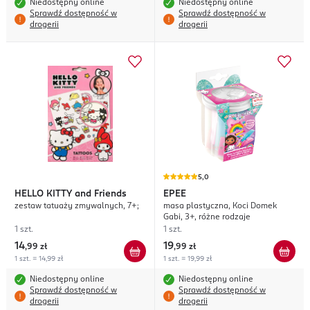
Niedostępny online
Niedostępny online
Sprawdź dostępność w
Sprawdź dostępność w
drogerii
drogerii
5,0
HELLO KITTY
and Friends
EPEE
zestaw tatuaży zmywalnych, 7+;
masa plastyczna, Koci Domek
Gabi, 3+, różne rodzaje
1 szt.
1 szt.
14
19
,
99 zł
,
99 zł
1 szt. = 14,99 zł
1 szt. = 19,99 zł
Niedostępny online
Niedostępny online
Sprawdź dostępność w
Sprawdź dostępność w
drogerii
drogerii