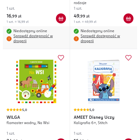
rodzaje
1 szt.
1 szt.
16
49
,
99 zł
,
99 zł
1 szt. = 16,99 zł
1 szt. = 49,99 zł
Niedostępny online
Niedostępny online
Sprawdź dostępność w
Sprawdź dostępność w
drogerii
drogerii
5,0
5,0
WILGA
AMEET
Disney Uczy
flamaster wodny, Na Wsi
Kaligrafia 6+, Stitch
1 szt.
1 szt.