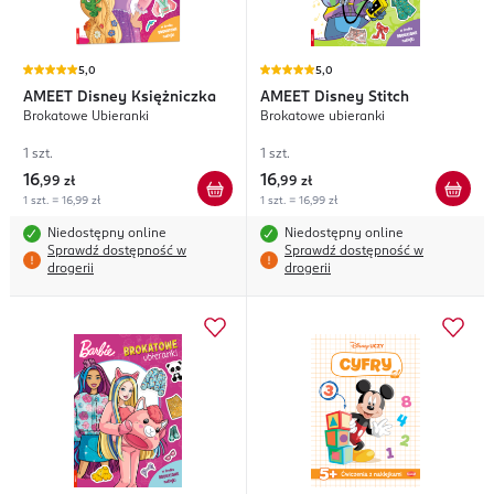
5,0
5,0
AMEET
Disney Księżniczka
AMEET
Disney Stitch
Brokatowe Ubieranki
Brokatowe ubieranki
1 szt.
1 szt.
16
16
,
99 zł
,
99 zł
1 szt. = 16,99 zł
1 szt. = 16,99 zł
Niedostępny online
Niedostępny online
Sprawdź dostępność w
Sprawdź dostępność w
drogerii
drogerii