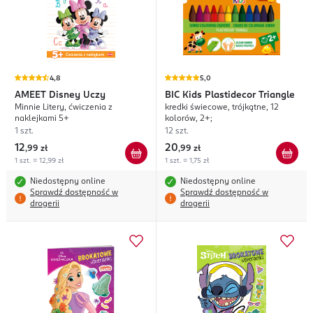
4,8
5,0
AMEET
Disney Uczy
BIC
Kids Plastidecor Triangle
Minnie Litery, ćwiczenia z
kredki świecowe, trójkątne, 12
naklejkami 5+
kolorów, 2+;
1 szt.
12 szt.
12
20
,
99 zł
,
99 zł
1 szt. = 12,99 zł
1 szt. = 1,75 zł
Niedostępny online
Niedostępny online
Sprawdź dostępność w
Sprawdź dostępność w
drogerii
drogerii