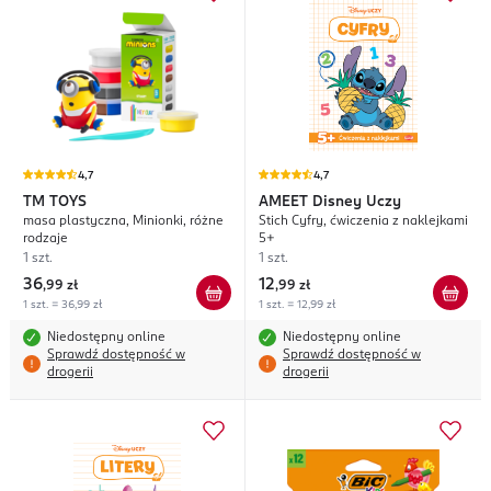
4,7
4,7
TM TOYS
AMEET
Disney Uczy
masa plastyczna, Minionki, różne
Stich Cyfry, ćwiczenia z naklejkami
rodzaje
5+
1 szt.
1 szt.
36
12
,
99 zł
,
99 zł
1 szt. = 36,99 zł
1 szt. = 12,99 zł
Niedostępny online
Niedostępny online
Sprawdź dostępność w
Sprawdź dostępność w
drogerii
drogerii