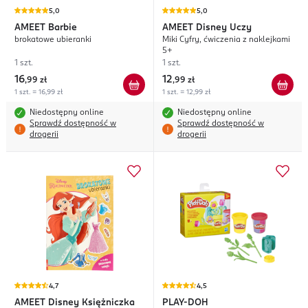
5,0
5,0
AMEET
Barbie
AMEET
Disney Uczy
brokatowe ubieranki
Miki Cyfry, ćwiczenia z naklejkami
5+
1 szt.
1 szt.
16
12
,
99 zł
,
99 zł
1 szt. = 16,99 zł
1 szt. = 12,99 zł
Niedostępny online
Niedostępny online
Sprawdź dostępność w
Sprawdź dostępność w
drogerii
drogerii
4,7
4,5
AMEET
Disney Księżniczka
PLAY-DOH