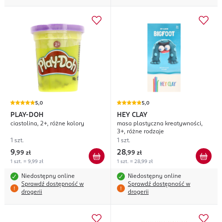
5,0
5,0
PLAY-DOH
HEY CLAY
ciastolina, 2+, różne kolory
masa plastyczna kreatywności,
3+, różne rodzaje
1 szt.
1 szt.
9
28
,
99 zł
,
99 zł
1 szt. = 9,99 zł
1 szt. = 28,99 zł
Niedostępny online
Niedostępny online
Sprawdź dostępność w
Sprawdź dostępność w
drogerii
drogerii