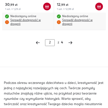
30
12
,
99 zł
,
99 zł
1 szt. = 1,29 zł
1 szt. = 12,99 zł
Niedostępny online
Niedostępny online
Sprawdź dostępność w
Sprawdź dostępność w
drogerii
drogerii
z
4
Podczas okresu wczesnego dzieciństwa u dzieci, kreatywność jest
jedną z najszybciej rozwijających się cech. Twórcze pomysły
maluchów znajdują różne ujścia, na przykład przez tworzenie
rysunków czy wymyślanie historyjek. Warto sprawić, aby
twórczość oraz kreatywność Twojego dziecka mogła nieustannie