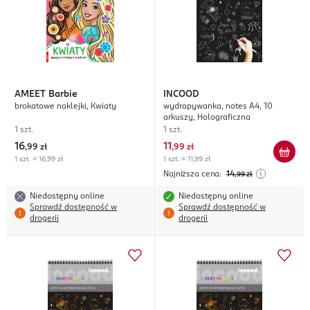
AMEET
Barbie
INCOOD
brokatowe naklejki, Kwiaty
wydrapywanka, notes A4, 10
arkuszy, Holograficzna
1 szt.
1 szt.
16
11
,
99 zł
,
99 zł
1 szt. = 16,99 zł
1 szt. = 11,99 zł
Najniższa cena:
14
,99
zł
Niedostępny online
Niedostępny online
Sprawdź dostępność w
Sprawdź dostępność w
drogerii
drogerii