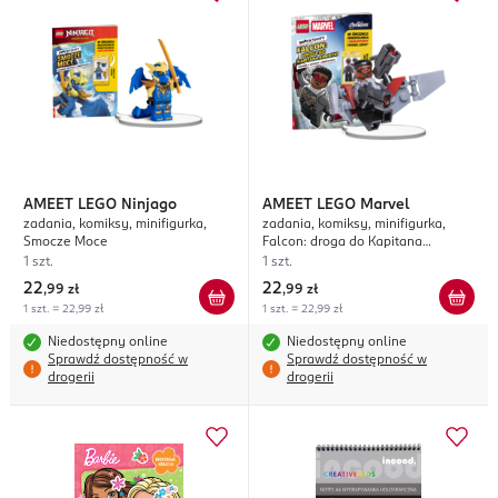
AMEET
LEGO Ninjago
AMEET
LEGO Marvel
zadania, komiksy, minifigurka,
zadania, komiksy, minifigurka,
Smocze Moce
Falcon: droga do Kapitana
Ameryki
1 szt.
1 szt.
22
22
,
99 zł
,
99 zł
1 szt. = 22,99 zł
1 szt. = 22,99 zł
Niedostępny online
Niedostępny online
Sprawdź dostępność w
Sprawdź dostępność w
drogerii
drogerii