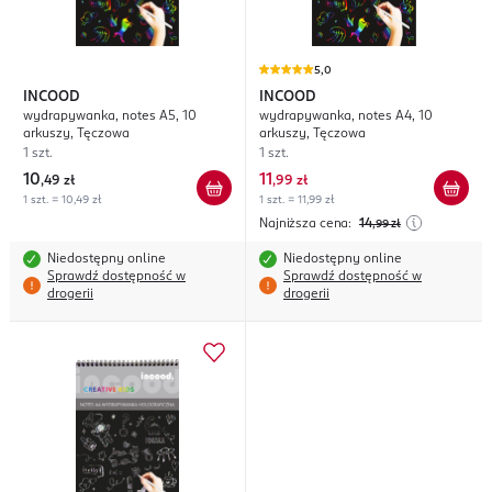
5,0
INCOOD
INCOOD
wydrapywanka, notes A5, 10
wydrapywanka, notes A4, 10
arkuszy, Tęczowa
arkuszy, Tęczowa
1 szt.
1 szt.
10
11
,
49 zł
,
99 zł
1 szt. = 10,49 zł
1 szt. = 11,99 zł
Najniższa cena:
14
,99
zł
Niedostępny online
Niedostępny online
Sprawdź dostępność w
Sprawdź dostępność w
drogerii
drogerii