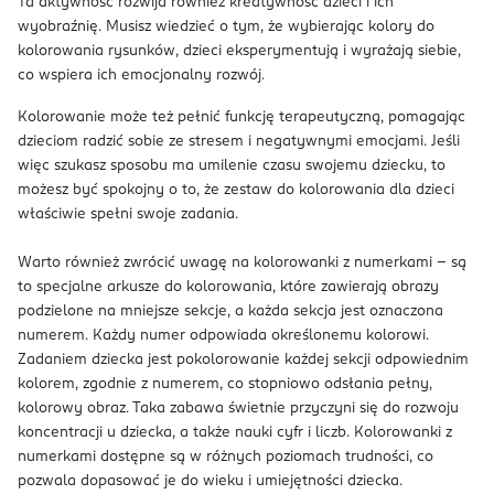
Ta aktywność rozwija również kreatywność dzieci i ich
wyobraźnię. Musisz wiedzieć o tym, że wybierając kolory do
kolorowania rysunków, dzieci eksperymentują i wyrażają siebie,
co wspiera ich emocjonalny rozwój.
Kolorowanie może też pełnić funkcję terapeutyczną, pomagając
dzieciom radzić sobie ze stresem i negatywnymi emocjami. Jeśli
więc szukasz sposobu ma umilenie czasu swojemu dziecku, to
możesz być spokojny o to, że zestaw do kolorowania dla dzieci
właściwie spełni swoje zadania.
Warto również zwrócić uwagę na kolorowanki z numerkami - są
to specjalne arkusze do kolorowania, które zawierają obrazy
podzielone na mniejsze sekcje, a każda sekcja jest oznaczona
numerem. Każdy numer odpowiada określonemu kolorowi.
Zadaniem dziecka jest pokolorowanie każdej sekcji odpowiednim
kolorem, zgodnie z numerem, co stopniowo odsłania pełny,
kolorowy obraz. Taka zabawa świetnie przyczyni się do rozwoju
koncentracji u dziecka, a także nauki cyfr i liczb. Kolorowanki z
numerkami dostępne są w różnych poziomach trudności, co
pozwala dopasować je do wieku i umiejętności dziecka.