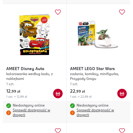
AMEET
Disney Auta
AMEET
LEGO Star Wars
kolorowanka według kodu, z
zadania, komiksy, minifigurka,
naklejkami
Przygody Grogu
1 szt.
1 szt.
12
22
,
99 zł
,
99 zł
1 szt. = 12,99 zł
1 szt. = 22,99 zł
Niedostępny online
Niedostępny online
Sprawdź dostępność w
Sprawdź dostępność w
drogerii
drogerii