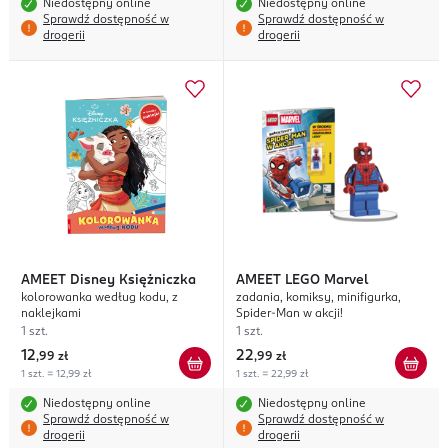
Niedostępny online
Niedostępny online
Sprawdź dostępność w
Sprawdź dostępność w
drogerii
drogerii
AMEET
Disney Księżniczka
AMEET
LEGO Marvel
kolorowanka według kodu, z
zadania, komiksy, minifigurka,
naklejkami
Spider-Man w akcji!
1 szt.
1 szt.
12
22
,
99 zł
,
99 zł
1 szt. = 12,99 zł
1 szt. = 22,99 zł
Niedostępny online
Niedostępny online
Sprawdź dostępność w
Sprawdź dostępność w
drogerii
drogerii