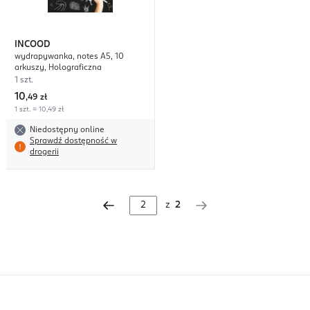
INCOOD
wydrapywanka, notes A5, 10
arkuszy, Holograficzna
1 szt.
10
,
49 zł
1 szt. = 10,49 zł
Niedostępny online
Sprawdź dostępność w
drogerii
z
2