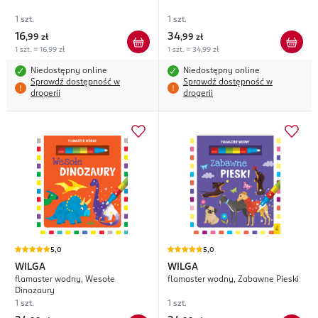
1 szt.
1 szt.
16
34
,
99 zł
,
99 zł
1 szt. = 16,99 zł
1 szt. = 34,99 zł
Niedostępny online
Niedostępny online
Sprawdź dostępność w
Sprawdź dostępność w
drogerii
drogerii
5,0
5,0
WILGA
WILGA
flamaster wodny, Wesołe
flamaster wodny, Zabawne Pieski
Dinozaury
1 szt.
1 szt.