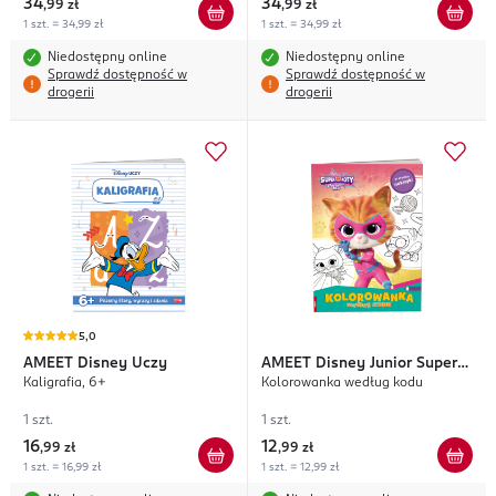
34
34
,
99 zł
,
99 zł
1 szt. = 34,99 zł
1 szt. = 34,99 zł
Niedostępny online
Niedostępny online
Sprawdź dostępność w
Sprawdź dostępność w
drogerii
drogerii
5,0
AMEET
Disney Uczy
AMEET
Disney Junior Super
Kaligrafia, 6+
Kolorowanka według kodu
Koty
1 szt.
1 szt.
16
12
,
99 zł
,
99 zł
1 szt. = 16,99 zł
1 szt. = 12,99 zł