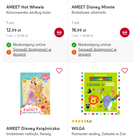
AMEET
Hot Wheels
AMEET
Disney Minnie
Kolorowanka według kodu
Brokatowe ubieranki
1 szt.
1 szt.
12
16
,
99 zł
,
99 zł
1 szt. = 12,99 zł
1 szt. = 16,99 zł
Niedostępny online
Niedostępny online
Sprawdź dostępność w
Sprawdź dostępność w
drogerii
drogerii
5,0
AMEET
Disney Księżniczka
WILGA
brokatowe naklejki, Kwiaty
flamaster wodny, Zabawa w Zoo