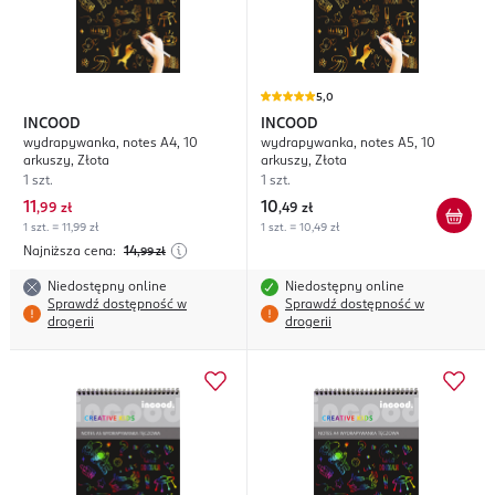
5,0
INCOOD
INCOOD
wydrapywanka, notes A4, 10
wydrapywanka, notes A5, 10
arkuszy, Złota
arkuszy, Złota
1 szt.
1 szt.
11
10
,
99 zł
,
49 zł
1 szt. = 11,99 zł
1 szt. = 10,49 zł
Najniższa cena:
14
,99
zł
Niedostępny online
Niedostępny online
Sprawdź dostępność w
Sprawdź dostępność w
drogerii
drogerii