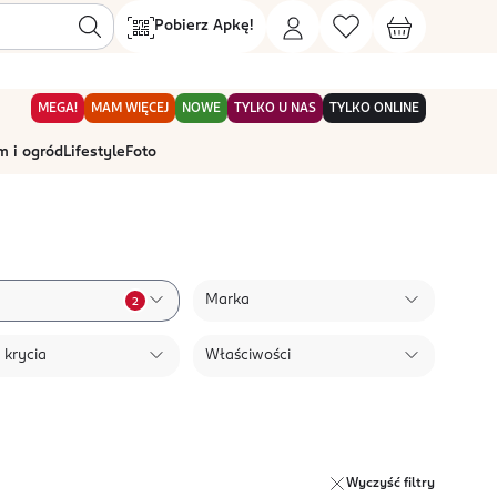
Pobierz Apkę!
MEGA!
MAM WIĘCEJ
NOWE
TYLKO U NAS
TYLKO ONLINE
 i ogród
Lifestyle
Foto
Marka
2
 krycia
Właściwości
Wyczyść filtry