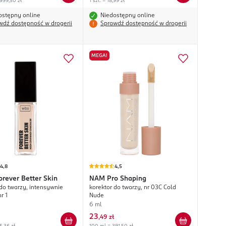
999,50 zł
1 szt. = 18,99 zł
ostępny online
Niedostępny online
wdź dostępność w drogerii
Sprawdź dostępność w drogerii
MEGA!
4,8
4,5
orever Better Skin
NAM
Pro Shaping
 do twarzy, intensywnie
korektor do twarzy, nr 03C Cold
r 1
Nude
6 ml
23
,
49 zł