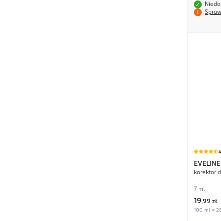
Niedo
Spraw
4
EVELINE
korektor 
Camoufl
7 ml
19
,
99 zł
100 ml = 28