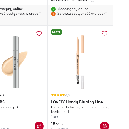
Najniższa cena:
42
,99
zł
ostępny online
Niedostępny online
wdź dostępność w drogerii
Sprawdź dostępność w drogerii
NOWE
4,2
4,3
ABS
LOVELY
Handy Blurring Line
 pod oczy, Beige
korektor do twarzy, w automatycznej
kredce, nr 1;
1 szt.
18
,
99 zł