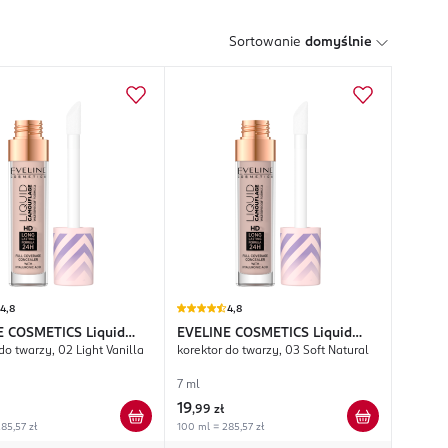
Sortowanie
domyślnie
4,8
4,8
E COSMETICS
Liquid
EVELINE COSMETICS
Liquid
do twarzy, 02 Light Vanilla
korektor do twarzy, 03 Soft Natural
lage
Camouflage
7 ml
19
,
99 zł
85,57 zł
100 ml = 285,57 zł