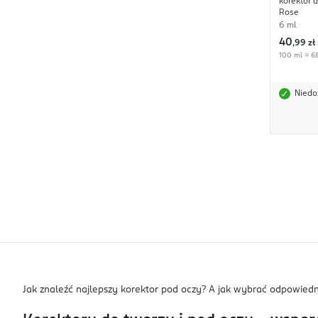
korektor d
Rose
6 ml
40
,
99 zł
100 ml = 68
Niedo
Jak znaleźć najlepszy korektor pod oczy? A jak wybrać odpowiedn