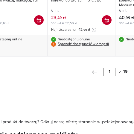
o twarzy, matujący, Fair
korektor do twarzy, nr 01C Swan
korektor 
Medium 
6 ml
6 ml
23
40
,
49 zł
,
99 z
3,17 zł
100 ml = 391,50 zł
100 ml = 6
Najniższa cena:
42
,99
zł
stępny online
Niedostępny online
Nied
Sprawdź dostępność w drogerii
z
19
i produkt do twarzy? Odkryj naszą ofertę starannie wyselekcjonowanych