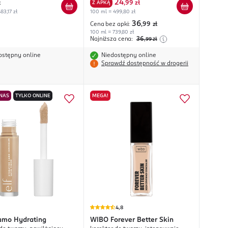
24
ł
Z APKĄ
,
99 zł
83,17 zł
100 ml = 499,80 zł
36
Cena bez apki:
,99
zł
100 ml = 739,80 zł
Najniższa cena:
36
,99
zł
ostępny online
Niedostępny online
Sprawdź dostępność w drogerii
 NAS
TYLKO ONLINE
MEGA!
4,8
amo Hydrating
WIBO
Forever Better Skin