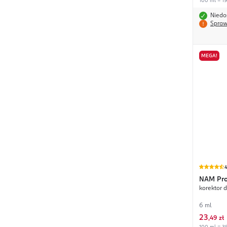
100 ml = 19
Niedo
Spraw
MEGA!
4
NAM
Pr
korektor 
6 ml
23
,
49 zł