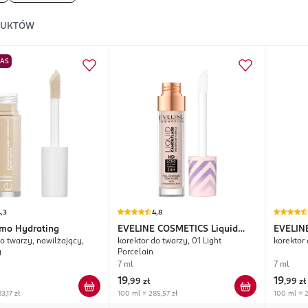
DUKTÓW
NAS
,3
4,8
mo Hydrating
EVELINE COSMETICS
Liquid
EVELIN
do twarzy, nawilżający,
korektor do twarzy, 01 Light
korektor 
Camouflage
Camouf
y
Porcelain
7 ml
7 ml
19
19
,
99 zł
,
99 zł
3,17 zł
100 ml = 285,57 zł
100 ml = 2