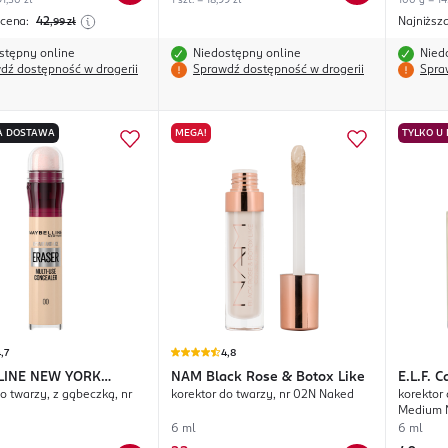
1,50 zł
1 szt. = 18,99 zł
100 g = 14
 cena:
42
Najniższ
,99
zł
stępny online
Niedostępny online
Nied
dź dostępność w drogerii
Sprawdź dostępność w drogerii
Spra
 DOSTAWA
MEGA!
TYLKO U
,7
4,8
LINE NEW YORK
NAM
Black Rose & Botox Like
E.L.F.
C
o twarzy, z gąbeczką, nr
korektor do twarzy, nr 02N Naked
korektor 
Eraser
Medium 
6 ml
6 ml