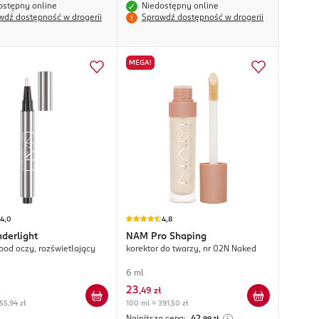
ostępny online
Niedostępny online
wdź dostępność w drogerii
Sprawdź dostępność w drogerii
MEGA!
4,0
4,8
derlight
NAM
Pro Shaping
 pod oczy, rozświetlający
korektor do twarzy, nr 02N Naked
6 ml
23
,
49 zł
55,94 zł
100 ml = 391,50 zł