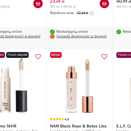
23
40
,
49 zł
,
99 z
4,56 zł
100 ml = 391,50 zł
100 ml = 6
Najniższa cena:
42
,99
zł
stępny online
Niedostępny online
Nied
dź dostępność w drogerii
Sprawdź dostępność w drogerii
NAS
TYLKO ONLINE
MEGA!
TYLKO U
4,6
mo 16HR
NAM
Black Rose & Botox Like
E.L.F.
C