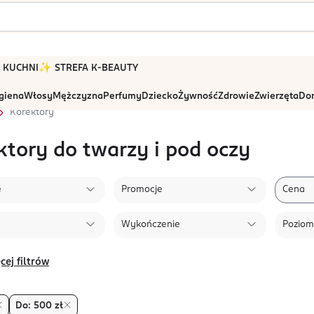
 W KUCHNI
✨ STREFA K-BEAUTY
igiena
Włosy
Mężczyzna
Perfumy
Dziecko
Żywność
Zdrowie
Zwierzęta
Dom
Korektory
ktory do twarzy i pod oczy
e
Promocje
Cena
Wykończenie
Poziom
cej filtrów
Do: 500 zł