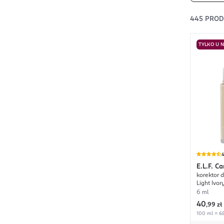
445
PRO
TYLKO U 
4
E.L.F.
Ca
korektor 
Light Ivor
6 ml
40
,
99 zł
100 ml = 68