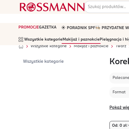
PROMOCJE
GAZETKA
☀️ PORADNIK SPF
🧑🏻‍🍳 PRZYDATNE
Wszystkie kategorie
Makijaż i paznokcie
Pielęgnacja i h
Wszystkie kategorie
Makijaż i paznokcie
Twarz
Kore
Wszystkie kategorie
Polecan
Format
Pokaż wię
Od: 0 zł