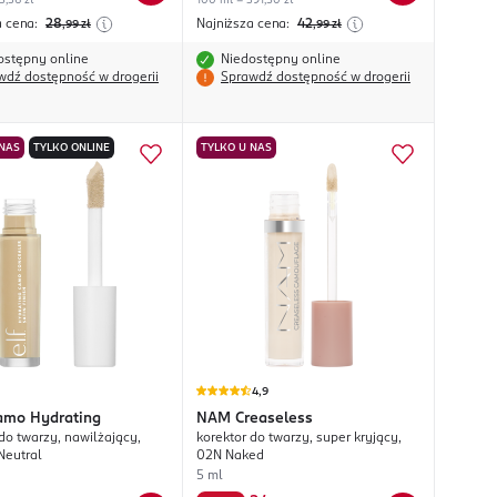
5,36 zł
100 ml = 391,50 zł
a cena:
28
Najniższa cena:
42
,99
zł
,99
zł
ostępny online
Niedostępny online
wdź dostępność w drogerii
Sprawdź dostępność w drogerii
 NAS
TYLKO ONLINE
TYLKO U NAS
4,9
amo Hydrating
NAM
Creaseless
do twarzy, nawilżający,
korektor do twarzy, super kryjący,
Neutral
02N Naked
5 ml