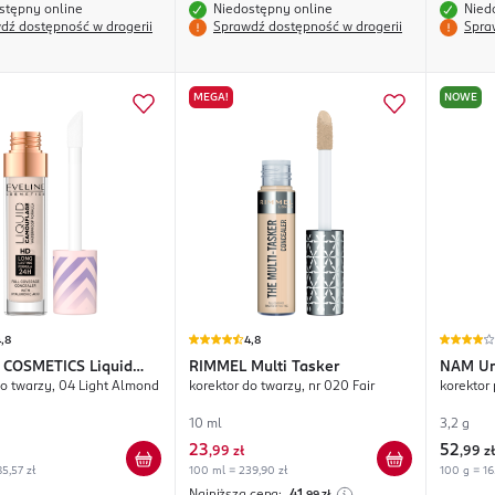
stępny online
Niedostępny online
Nied
dź dostępność w drogerii
Sprawdź dostępność w drogerii
Spra
MEGA!
NOWE
,8
4,8
 COSMETICS
Liquid
RIMMEL
Multi Tasker
NAM
Un
do twarzy, 04 Light Almond
korektor do twarzy, nr 020 Fair
korektor
age
10 ml
3,2 g
23
52
,
99 zł
,
99 zł
5,57 zł
100 ml = 239,90 zł
100 g = 16