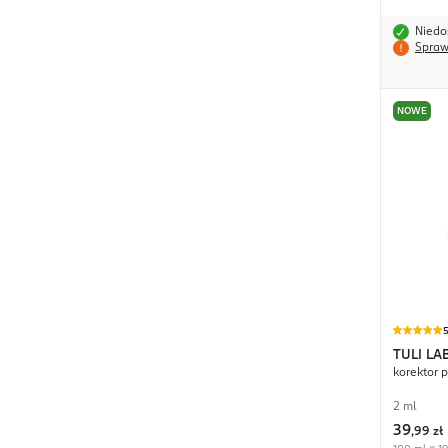
Niedo
Spraw
NOWE
TULI LA
korektor p
2 ml
39
,
99 zł