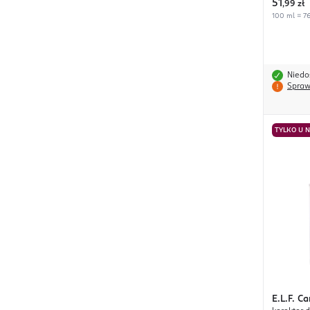
51
,
99 zł
100 ml = 76
Niedo
Spraw
TYLKO U 
E.L.F.
Ca