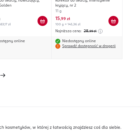
do twarzy, nawilżający,
korektor do twarzy, intensywnie
Golden
kryjący, nr 2
11 g
15
ł
,
99 zł
83,17 zł
100 g = 145,36 zł
Najniższa cena:
28
,99
zł
ostępny online
Niedostępny online
Sprawdź dostępność w drogerii
 kosmetyków, w której z łatwością znajdziesz coś dla siebie.