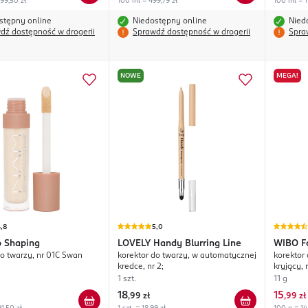
99,50 zł
100 ml = 499,79 zł
100 ml = 1
stępny online
Niedostępny online
Nied
dź dostępność w drogerii
Sprawdź dostępność w drogerii
Spra
NOWE
MEGA!
,8
5,0
o Shaping
LOVELY
Handy Blurring Line
WIBO
F
do twarzy, nr 01C Swan
korektor do twarzy, w automatycznej
korektor
kredce, nr 2;
kryjący, n
1 szt.
11 g
18
15
,
99 zł
,
99 zł