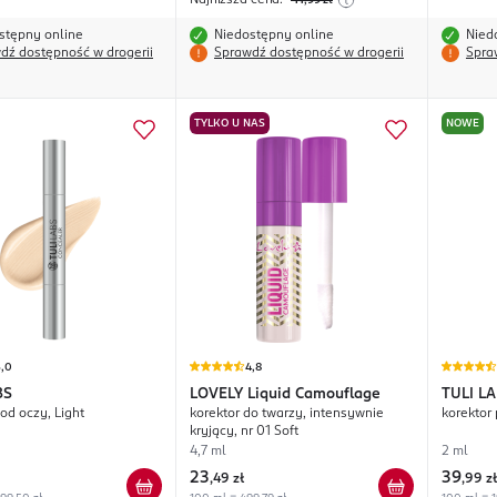
Najniższa cena:
41
,99
zł
stępny online
Niedostępny online
Nied
dź dostępność w drogerii
Sprawdź dostępność w drogerii
Spra
TYLKO U NAS
NOWE
5,0
4,8
BS
LOVELY
Liquid Camouflage
TULI L
od oczy, Light
korektor do twarzy, intensywnie
korektor
kryjący, nr 01 Soft
4,7 ml
2 ml
23
39
,
49 zł
,
99 zł