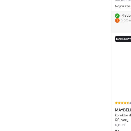
100 ml = 39
Najniższa
Niedo
Spraw
DARMOWA
4
MAYBEL
korektor d
Instant 
00 Ivory
6,8 ml