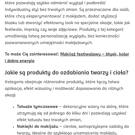
które pozwalają szybko odmienić wygląd i podkreślić
indywidualny styl bez trwałych zmian. Są przeznaczone dla osób,
które chcą eksperymentować z makijażem, dodać stylizacji
blasku lub stworzyć efektowny look na specjalne okazje, takie jak
festiwale, imprezy czy sesje zdjęciowe. Produkty z tej kategorii
umożliwiają łatwą personalizację wyglądu, bez konieczności
zaawansowanych umiejętności makijażowych.
To może Cię zainteresować:
Makijaż festiwalowy – błysk, kolor
i dobra energia
Jakie są produkty do ozdabiania twarzy i ciała?
Kategoria obejmuje różnorodne produkty, które łączy łatwa
aplikacja, efekt wizualny i możliwość dopasowania do różnych
okazji.
Tatuaże tymczasowe
– dekoracyjne wzory na skórę, które
utrzymują się od jednego do kilku dni i pozwalają uzyskać
efekt tatuażu bez trwałych zmian,
Naklejki do makijażu
– cienkie, samoprzylepne ozdoby do
twarzy, idealne do szybkiego urozmaicenia makijażu,