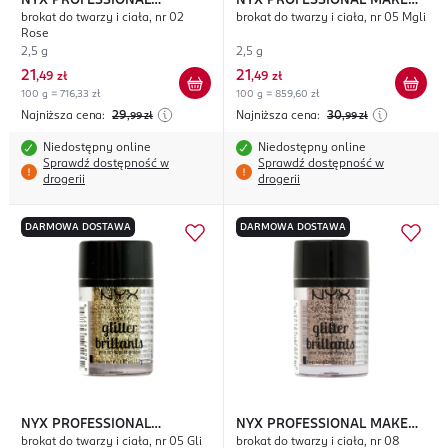
NYX PROFESSIONAL
NYX PROFESSIONAL MAKEUP
brokat do twarzy i ciała, nr 02
brokat do twarzy i ciała, nr 05 Mgli
MAKEUP
Glitter Brillants
Glitter Pailettes
Rose
2,5 g
2,5 g
21
21
,
49 zł
,
49 zł
100 g = 716,33 zł
100 g = 859,60 zł
Najniższa cena:
29
Najniższa cena:
30
,99
zł
,99
zł
Niedostępny online
Niedostępny online
Sprawdź dostępność w
Sprawdź dostępność w
drogerii
drogerii
DARMOWA DOSTAWA
DARMOWA DOSTAWA
NYX PROFESSIONAL
NYX PROFESSIONAL MAKEUP
brokat do twarzy i ciała, nr 05 Gli
brokat do twarzy i ciała, nr 08
MAKEUP
Glitter Brillants
Glitter Brillants