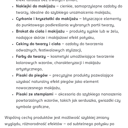
efekt tatuażu bez trwałych zmian,
Naklejki do makijażu
– cienkie, samoprzylepne ozdoby do
twarzy, idealne do szybkiego urozmaicenia makijażu,
Cyrkonie i kryształki do makijażu
– błyszczące elementy
do punktowego podkreślania wybranych partii twarzy,
Brokat do ciała i makijażu
– produkty sypkie lub w żelu,
nadające skórze i makijażowi efekt połysku,
Cekiny do twarzy i ciała
– ozdoby do tworzenia
odważnych, festiwalowych stylizacji,
Farby do twarzy
– kosmetyki umożliwiające tworzenie
kolorowych wzorów, charakteryzacji i makijażu
artystycznego,
Pisaki do piegów
– precyzyjne produkty pozwalające
uzyskać naturalny efekt piegów jako element
nowoczesnego makijażu,
Pisaki ze stemplami
– akcesoria do szybkiego nanoszenia
powtarzalnych wzorów, takich jak serduszka, gwiazdki czy
symbole graficzne,
Wspólną cechą produktów jest możliwość szybkiej zmiany
wyglądu, różnorodność efektów – od subtelnego połysku po