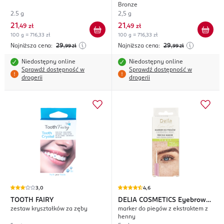
Bronze
2.5 g
2,5 g
21
21
,
49 zł
,
49 zł
100 g = 716,33 zł
100 g = 716,33 zł
Najniższa cena:
29
Najniższa cena:
29
,99
zł
,99
zł
Niedostępny online
Niedostępny online
Sprawdź dostępność w
Sprawdź dostępność w
drogerii
drogerii
3,0
4,6
TOOTH FAIRY
DELIA COSMETICS
Eyebrow
zestaw kryształków za zęby
marker do piegów z ekstraktem z
Expert
henny