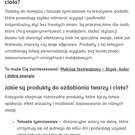
ciała?
Ozdoby do makijażu i tatuaże tymczasowe to kreatywne dodatki,
które pozwalają szybko odmienić wygląd i podkreślić
indywidualny styl bez trwałych zmian. Są przeznaczone dla osób,
które chcą eksperymentować z makijażem, dodać stylizacji
blasku lub stworzyć efektowny look na specjalne okazje, takie jak
festiwale, imprezy czy sesje zdjęciowe. Produkty z tej kategorii
umożliwiają łatwą personalizację wyglądu, bez konieczności
zaawansowanych umiejętności makijażowych.
To może Cię zainteresować:
Makijaż festiwalowy – błysk, kolor
i dobra energia
Jakie są produkty do ozdabiania twarzy i ciała?
Kategoria obejmuje różnorodne produkty, które łączy łatwa
aplikacja, efekt wizualny i możliwość dopasowania do różnych
okazji.
Tatuaże tymczasowe
– dekoracyjne wzory na skórę, które
utrzymują się od jednego do kilku dni i pozwalają uzyskać