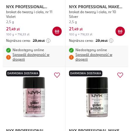
NYX PROFESSIONAL
NYX PROFESSIONAL MAKEUP
brokat do twarzy i ciała, nr 11
brokat do twarzy i ciała, nr 10
MAKEUP
Glitter Brillants
Glitter Brillants
Violet
Silver
2,5 g
2,5 g
21
21
,
49 zł
,
49 zł
100 g = 716,33 zł
100 g = 716,33 zł
Najniższa cena:
29
Najniższa cena:
29
,99
zł
,99
zł
Niedostępny online
Niedostępny online
Sprawdź dostępność w
Sprawdź dostępność w
drogerii
drogerii
DARMOWA DOSTAWA
DARMOWA DOSTAWA