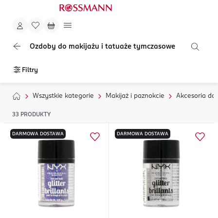
Ozdoby do makijażu i tatuaże tymczasowe
Filtry
Wszystkie kategorie
Makijaż i paznokcie
Akcesoria do
33
PRODUKTY
DARMOWA DOSTAWA
DARMOWA DOSTAWA