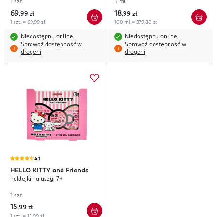
1 szt.
5 ml
69
18
,
99 zł
,
99 zł
1 szt. = 69,99 zł
100 ml = 379,80 zł
Niedostępny online
Niedostępny online
Sprawdź dostępność w
Sprawdź dostępność w
drogerii
drogerii
4,1
HELLO KITTY
and Friends
naklejki na uszy, 7+
1 szt.
15
,
99 zł
1 szt. = 15,99 zł