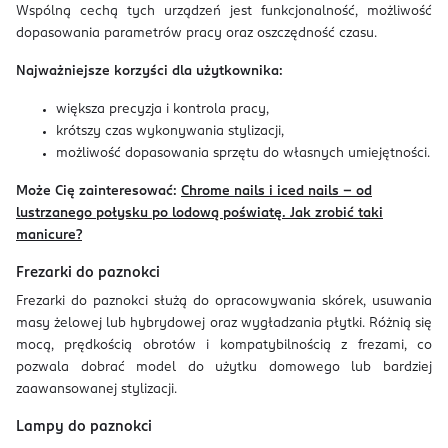
Wspólną cechą tych urządzeń jest funkcjonalność, możliwość
dopasowania parametrów pracy oraz oszczędność czasu.
Najważniejsze korzyści dla użytkownika:
większa precyzja i kontrola pracy,
krótszy czas wykonywania stylizacji,
możliwość dopasowania sprzętu do własnych umiejętności.
Może Cię zainteresować:
Chrome nails i iced nails – od
lustrzanego połysku po lodową poświatę. Jak zrobić taki
manicure?
Frezarki do paznokci
Frezarki do paznokci służą do opracowywania skórek, usuwania
masy żelowej lub hybrydowej oraz wygładzania płytki. Różnią się
mocą, prędkością obrotów i kompatybilnością z frezami, co
pozwala dobrać model do użytku domowego lub bardziej
zaawansowanej stylizacji.
Lampy do paznokci