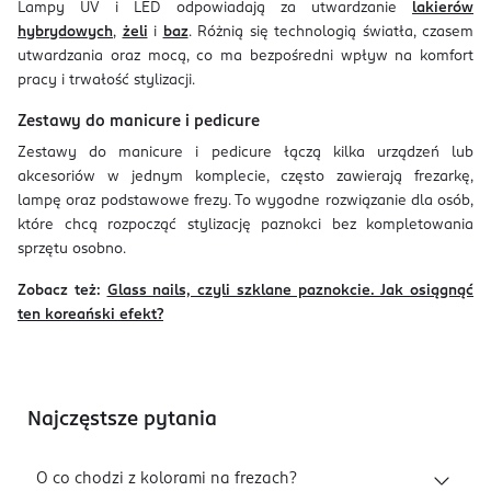
Lampy UV i LED odpowiadają za utwardzanie
lakierów
hybrydowych
,
żeli
i
baz
. Różnią się technologią światła, czasem
utwardzania oraz mocą, co ma bezpośredni wpływ na komfort
pracy i trwałość stylizacji.
Zestawy do manicure i pedicure
Zestawy do manicure i pedicure łączą kilka urządzeń lub
akcesoriów w jednym komplecie, często zawierają frezarkę,
lampę oraz podstawowe frezy. To wygodne rozwiązanie dla osób,
które chcą rozpocząć stylizację paznokci bez kompletowania
sprzętu osobno.
Zobacz też:
Glass nails, czyli szklane paznokcie. Jak osiągnąć
ten koreański efekt?
Najczęstsze pytania
O co chodzi z kolorami na frezach?