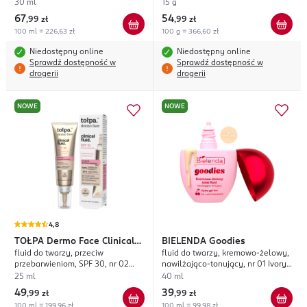
hialuronowym, nr 03N Nude
30 ml
15 g
67
54
,
99 zł
,
99 zł
100 ml = 226,63 zł
100 g = 366,60 zł
Niedostępny online
Niedostępny online
Sprawdź dostępność w
Sprawdź dostępność w
drogerii
drogerii
NOWE
NOWE
4,8
TOŁPA
Dermo Face Clinical
BIELENDA
Goodies
fluid do twarzy, przeciw
fluid do twarzy, kremowo-żelowy,
Fluid.
przebarwieniom, SPF 30, nr 02
nawilżająco-tonujący, nr 01 Ivory
Natural
Bae
25 ml
40 ml
49
39
,
99 zł
,
99 zł
100 ml = 199,96 zł
100 ml = 99,98 zł