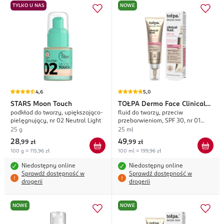
TYLKO U NAS
NOWE
4,6
5,0
STARS
Moon Touch
TOŁPA
Dermo Face Clinical
podkład do twarzy, upiększająco-
fluid do twarzy, przeciw
Fluid.
pielęgnujący, nr 02 Neutral Light
przebarwieniom, SPF 30, nr 01
Light
25 g
25 ml
28
49
,
99 zł
,
99 zł
100 g = 115,96 zł
100 ml = 199,96 zł
Niedostępny online
Niedostępny online
Sprawdź dostępność w
Sprawdź dostępność w
drogerii
drogerii
NOWE
NOWE