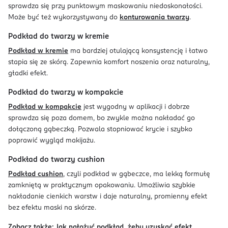
sprawdza się przy punktowym maskowaniu niedoskonałości.
Może być też wykorzystywany do
konturowania twarzy
.
Podkład do twarzy w kremie
Podkład w kremie
ma bardziej otulającą konsystencję i łatwo
stapia się ze skórą. Zapewnia komfort noszenia oraz naturalny,
gładki efekt.
Podkład do twarzy w kompakcie
Podkład w kompakcie
jest wygodny w aplikacji i dobrze
sprawdza się poza domem, bo zwykle można nakładać go
dołączoną gąbeczką. Pozwala stopniować krycie i szybko
poprawić wygląd makijażu.
Podkład do twarzy cushion
Podkład cushion
, czyli podkład w gąbeczce, ma lekką formułę
zamkniętą w praktycznym opakowaniu. Umożliwia szybkie
nakładanie cienkich warstw i daje naturalny, promienny efekt
bez efektu maski na skórze.
Zobacz także:
Jak nałożyć podkład, żeby uzyskać efekt