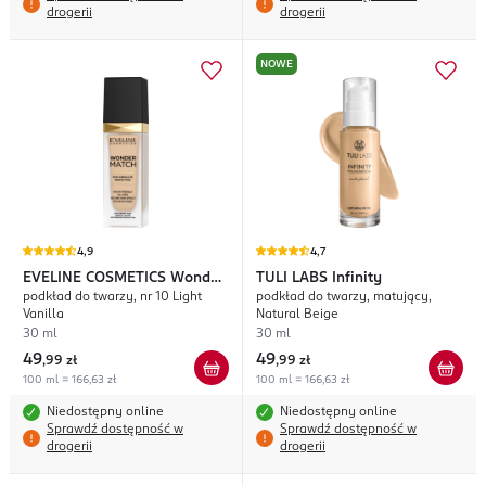
drogerii
drogerii
NOWE
4,9
4,7
EVELINE COSMETICS
Wonder
TULI LABS
Infinity
podkład do twarzy, nr 10 Light
podkład do twarzy, matujący,
Match
Vanilla
Natural Beige
30 ml
30 ml
49
49
,
99 zł
,
99 zł
100 ml = 166,63 zł
100 ml = 166,63 zł
Niedostępny online
Niedostępny online
Sprawdź dostępność w
Sprawdź dostępność w
drogerii
drogerii