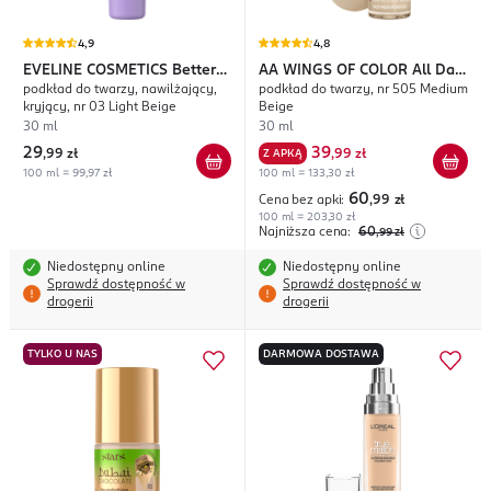
4,9
4,8
EVELINE COSMETICS
Better
AA WINGS OF COLOR
All Day
podkład do twarzy, nawilżający,
podkład do twarzy, nr 505 Medium
Than Perfect
Long
kryjący, nr 03 Light Beige
Beige
30 ml
30 ml
29
39
,
99 zł
Z APKĄ
,
99 zł
100 ml = 99,97 zł
100 ml = 133,30 zł
60
Cena bez apki:
,99
zł
100 ml = 203,30 zł
Najniższa cena:
60
,99
zł
Niedostępny online
Niedostępny online
Sprawdź dostępność w
Sprawdź dostępność w
drogerii
drogerii
TYLKO U NAS
DARMOWA DOSTAWA