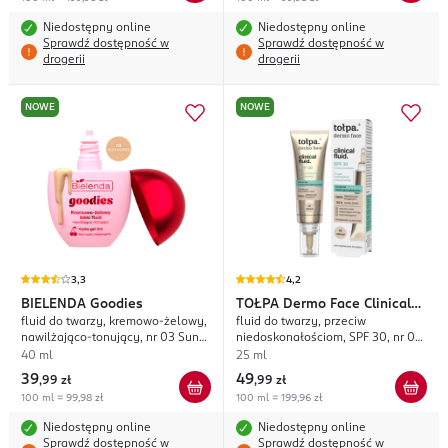
Niedostępny online
Niedostępny online
Sprawdź dostępność w
Sprawdź dostępność w
drogerii
drogerii
NOWE
NOWE
3,3
4,2
BIELENDA
Goodies
TOŁPA
Dermo Face Clinical
fluid do twarzy, kremowo-żelowy,
fluid do twarzy, przeciw
Fluid.
nawilżająco-tonujący, nr 03 Sun
niedoskonałościom, SPF 30, nr 02
Kissed
Natural
40 ml
25 ml
39
49
,
99 zł
,
99 zł
100 ml = 99,98 zł
100 ml = 199,96 zł
Niedostępny online
Niedostępny online
Sprawdź dostępność w
Sprawdź dostępność w