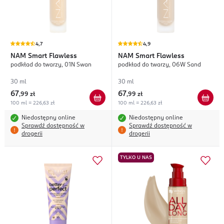
4,7
4,9
NAM
Smart Flawless
NAM
Smart Flawless
podkład do twarzy, 01N Swan
podkład do twarzy, 06W Sand
30 ml
30 ml
67
67
,
99 zł
,
99 zł
100 ml = 226,63 zł
100 ml = 226,63 zł
Niedostępny online
Niedostępny online
Sprawdź dostępność w
Sprawdź dostępność w
drogerii
drogerii
TYLKO U NAS