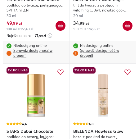
L'ORÉAL PARIS
True Match
MISS SPORTY
Naturally
podkład do twarzy, pielęgnujący,
tint do twarzy z peptydami i
Perfect Glow Elixir
SPF 17, nr 2.N
witaminą C, 3w1, nawilżająco-
rozświetlający, nr 30 Medium
30 ml
20 ml
49
34
,
99 zł
,
99 zł
100 ml = 166,63 zł
100 ml = 174,95 zł
Najniższa cena:
71
,99
zł
Niedostępny online
Niedostępny online
Sprawdź dostępność w
Sprawdź dostępność w
drogerii
drogerii
TYLKO U NAS
TYLKO U NAS
4,4
4,8
STARS
Dubai Chocolate
BIELENDA
Flawless Glow
podkład do twarzy, kryjąco-
baza + podkład do twarzy,