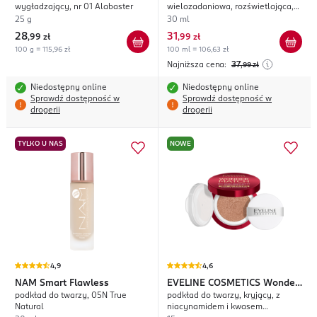
wygładzający, nr 01 Alabaster
wielozadaniowa, rozświetlająca,
nr 03 Natural Beige
25 g
30 ml
28
31
,
99 zł
,
99 zł
100 g = 115,96 zł
100 ml = 106,63 zł
Najniższa cena:
37
,99
zł
Niedostępny online
Niedostępny online
Sprawdź dostępność w
Sprawdź dostępność w
drogerii
drogerii
TYLKO U NAS
NOWE
4,9
4,6
NAM
Smart Flawless
EVELINE COSMETICS
Wonder
podkład do twarzy, 05N True
podkład do twarzy, kryjący, z
Match Cushion Foundation
Natural
niacynamidem i kwasem