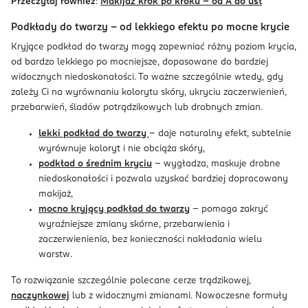
Przeczytaj również
:
Makijaż krok po kroku – od A do ust
Podkłady do twarzy – od lekkiego efektu po mocne krycie
Kryjące podkład do twarzy mogą zapewniać różny poziom krycia,
od bardzo lekkiego po mocniejsze, dopasowane do bardziej
widocznych niedoskonałości. To ważne szczególnie wtedy, gdy
zależy Ci na wyrównaniu kolorytu skóry, ukryciu zaczerwienień,
przebarwień, śladów potrądzikowych lub drobnych zmian.
lekki podkład do twarzy
– daje naturalny efekt, subtelnie
wyrównuje koloryt i nie obciąża skóry,
podkład o średnim kryciu
– wygładza, maskuje drobne
niedoskonałości i pozwala uzyskać bardziej dopracowany
makijaż,
mocno kryjący podkład do twarzy
– pomaga zakryć
wyraźniejsze zmiany skórne, przebarwienia i
zaczerwienienia, bez konieczności nakładania wielu
warstw.
To rozwiązanie szczególnie polecane cerze trądzikowej,
naczynkowej
lub z widocznymi zmianami. Nowoczesne formuły