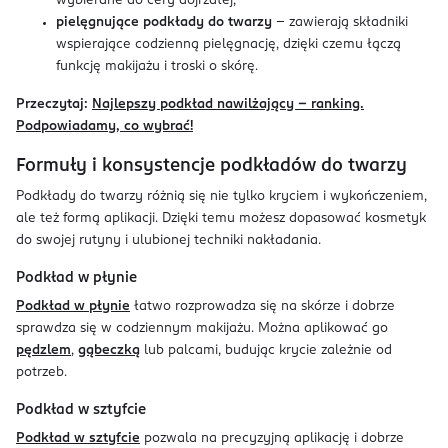
wybierane do cery dojrzałej,
pielęgnujące podkłady do twarzy
– zawierają składniki
wspierające codzienną pielęgnację, dzięki czemu łączą
funkcję makijażu i troski o skórę.
Przeczytaj:
Najlepszy podkład nawilżający – ranking.
Podpowiadamy, co wybrać!
Formuły i konsystencje podkładów do twarzy
Podkłady do twarzy różnią się nie tylko kryciem i wykończeniem,
ale też formą aplikacji. Dzięki temu możesz dopasować kosmetyk
do swojej rutyny i ulubionej techniki nakładania.
Podkład w płynie
Podkład w płynie
łatwo rozprowadza się na skórze i dobrze
sprawdza się w codziennym makijażu. Można aplikować go
pędzlem
,
gąbeczką
lub palcami, budując krycie zależnie od
potrzeb.
Podkład w sztyfcie
Podkład w sztyfcie
pozwala na precyzyjną aplikację i dobrze