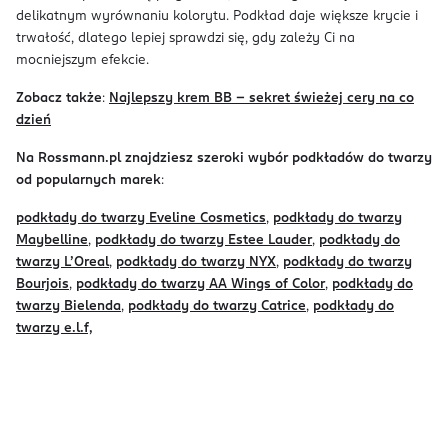
delikatnym wyrównaniu kolorytu. Podkład daje większe krycie i
trwałość, dlatego lepiej sprawdzi się, gdy zależy Ci na
mocniejszym efekcie.
Zobacz także
:
Najlepszy krem BB - sekret świeżej cery na co
dzień
Na Rossmann.pl znajdziesz szeroki wybór podkładów do twarzy
od popularnych marek
:
podkłady do twarzy Eveline Cosmetics
,
podkłady do twarzy
Maybelline
,
podkłady do twarzy Estee Lauder
,
podkłady do
twarzy L’Oreal
,
podkłady do twarzy NYX
,
podkłady do twarzy
Bourjois
,
podkłady do twarzy AA Wings of Color
,
podkłady do
twarzy Bielenda
,
podkłady do twarzy Catrice
,
podkłady do
twarzy e.l.f,