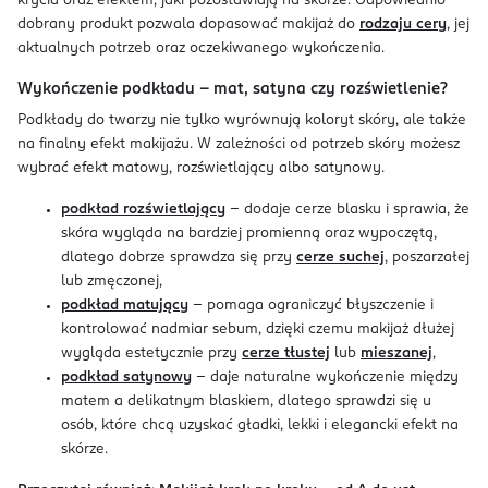
krycia oraz efektem, jaki pozostawiają na skórze. Odpowiednio
dobrany produkt pozwala dopasować makijaż do
rodzaju cery
, jej
aktualnych potrzeb oraz oczekiwanego wykończenia.
Wykończenie podkładu – mat, satyna czy rozświetlenie?
Podkłady do twarzy nie tylko wyrównują koloryt skóry, ale także
na finalny efekt makijażu. W zależności od potrzeb skóry możesz
wybrać efekt matowy, rozświetlający albo satynowy.
podkład rozświetlający
– dodaje cerze blasku i sprawia, że
skóra wygląda na bardziej promienną oraz wypoczętą,
dlatego dobrze sprawdza się przy
cerze suchej
, poszarzałej
lub zmęczonej,
podkład matujący
– pomaga ograniczyć błyszczenie i
kontrolować nadmiar sebum, dzięki czemu makijaż dłużej
wygląda estetycznie przy
cerze tłustej
lub
mieszanej
,
podkład satynowy
– daje naturalne wykończenie między
matem a delikatnym blaskiem, dlatego sprawdzi się u
osób, które chcą uzyskać gładki, lekki i elegancki efekt na
skórze.