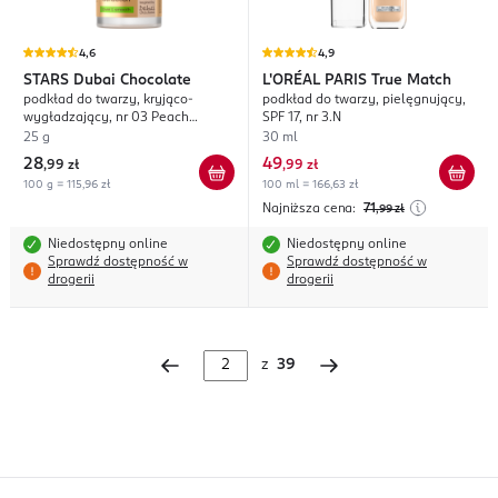
4,6
4,9
STARS
Dubai Chocolate
L'ORÉAL PARIS
True Match
podkład do twarzy, kryjąco-
podkład do twarzy, pielęgnujący,
wygładzający, nr 03 Peach
SPF 17, nr 3.N
Medium
25 g
30 ml
28
49
,
99 zł
,
99 zł
100 g = 115,96 zł
100 ml = 166,63 zł
Najniższa cena:
71
,99
zł
Niedostępny online
Niedostępny online
Sprawdź dostępność w
Sprawdź dostępność w
drogerii
drogerii
z
39