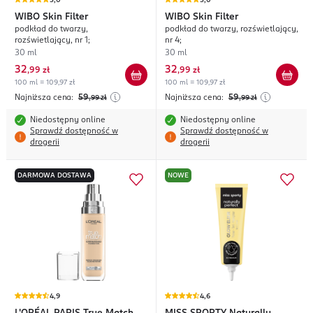
5,0
5,0
WIBO
Skin Filter
WIBO
Skin Filter
podkład do twarzy,
podkład do twarzy, rozświetlający,
rozświetlający, nr 1;
nr 4;
30 ml
30 ml
32
32
,
99 zł
,
99 zł
100 ml = 109,97 zł
100 ml = 109,97 zł
Najniższa cena:
59
Najniższa cena:
59
,99
zł
,99
zł
Niedostępny online
Niedostępny online
Sprawdź dostępność w
Sprawdź dostępność w
drogerii
drogerii
DARMOWA DOSTAWA
NOWE
4,9
4,6