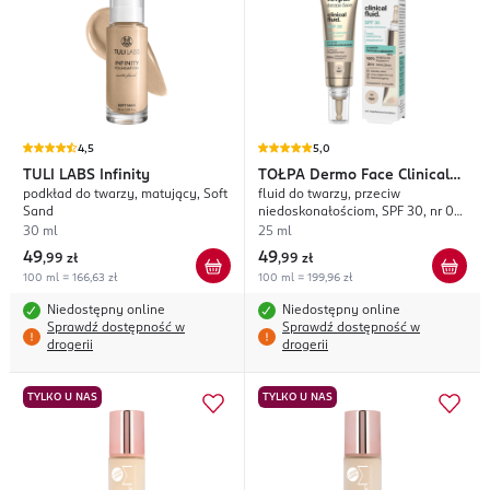
4,5
5,0
TULI LABS
Infinity
TOŁPA
Dermo Face Clinical
podkład do twarzy, matujący, Soft
fluid do twarzy, przeciw
Fluid.
Sand
niedoskonałościom, SPF 30, nr 01
Light
30 ml
25 ml
49
49
,
99 zł
,
99 zł
100 ml = 166,63 zł
100 ml = 199,96 zł
Niedostępny online
Niedostępny online
Sprawdź dostępność w
Sprawdź dostępność w
drogerii
drogerii
TYLKO U NAS
TYLKO U NAS