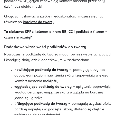
podkładów kryjących zapewniają komfort noszenia przez cały
dzień, bez efektu maski.
Chcąc zamaskować wszelkie niedoskonałości możesz sięgnąć
również po
korektor do twarzy
.
To ciekawe:
SPF z kolorem a krem BB, CC i podkład z filtrem –
czym się różnią?
Dodatkowe właściwości podkładów do twarzy
Nowoczesne podkłady do twarzy mogą również wspierać wygląd
i kondycję skóry dzięki dodatkowym właściwościom:
nawilżające podkłady do twarzy
–. pomagają utrzymać
odpowiedni poziom nawilżenia skóry i zapewniają większy
komfort noszenia makijażu,
wygładzające podkłady do twarzy
– optycznie poprawiają
wygląd cery, sprawiając, że skóra wygląda na bardziej
jednolitą i gładką,
liftingujące podkłady do twarzy
– pomagają uzyskać efekt
bardziej napiętej i wypoczętej skóry, dlatego są chętnie