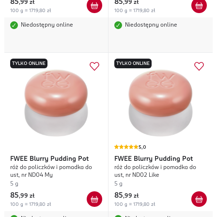
85
85
,
99 zł
,
99 zł
100 g = 1719,80 zł
100 g = 1719,80 zł
Niedostępny online
Niedostępny online
TYLKO ONLINE
TYLKO ONLINE
5,0
FWEE
Blurry Pudding Pot
FWEE
Blurry Pudding Pot
róż do policzków i pomadka do
róż do policzków i pomadka do
ust, nr ND04 My
ust, nr ND02 Like
5 g
5 g
85
85
,
99 zł
,
99 zł
100 g = 1719,80 zł
100 g = 1719,80 zł