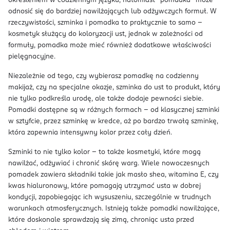
określeniem w codziennym języku, natomiast "pomadka" może
odnosić się do bardziej nawilżających lub odżywczych formuł. W
rzeczywistości, szminka i pomadka to praktycznie to samo –
kosmetyk służący do koloryzacji ust, jednak w zależności od
formuły, pomadka może mieć również dodatkowe właściwości
pielęgnacyjne.
Niezależnie od tego, czy wybierasz pomadkę na codzienny
makijaż, czy na specjalne okazje, szminka do ust to produkt, który
nie tylko podkreśla urodę, ale także dodaje pewności siebie.
Pomadki dostępne są w różnych formach – od klasycznej szminki
w sztyfcie, przez szminkę w kredce, aż po bardzo trwałą szminkę,
która zapewnia intensywny kolor przez cały dzień.
Szminki to nie tylko kolor – to także kosmetyki, które mogą
nawilżać, odżywiać i chronić skórę warg. Wiele nowoczesnych
pomadek zawiera składniki takie jak masło shea, witamina E, czy
kwas hialuronowy, które pomagają utrzymać usta w dobrej
kondycji, zapobiegając ich wysuszeniu, szczególnie w trudnych
warunkach atmosferycznych. Istnieją także pomadki nawilżające,
które doskonale sprawdzają się zimą, chroniąc usta przed