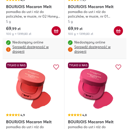
4,5
3,7
BOURJOIS
Macaron Melt
BOURJOIS
Macaron Melt
pomadka do ust i róż do
pomadka do ust i róż do
policzków, w musie, nr 02 Honey
policzków, w musie, nr 01
Nougat,
Maca'Rose
5 g
5 g
69
69
,
99 zł
,
99 zł
100 g = 1399,80 zł
100 g = 1399,80 zł
Niedostępny online
Niedostępny online
Sprawdź dostępność w
Sprawdź dostępność w
drogerii
drogerii
TYLKO U NAS
TYLKO U NAS
4,9
4,8
BOURJOIS
Macaron Melt
BOURJOIS
Macaron Melt
pomadka do ust i róż do
pomadka do ust i róż do