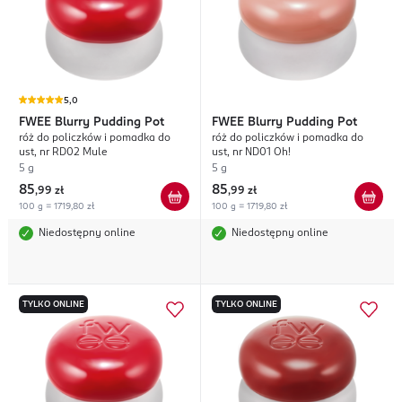
5,0
FWEE
Blurry Pudding Pot
FWEE
Blurry Pudding Pot
róż do policzków i pomadka do
róż do policzków i pomadka do
ust, nr RD02 Mule
ust, nr ND01 Oh!
5 g
5 g
85
85
,
99 zł
,
99 zł
100 g = 1719,80 zł
100 g = 1719,80 zł
Niedostępny online
Niedostępny online
TYLKO ONLINE
TYLKO ONLINE