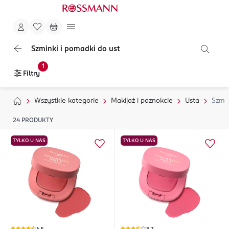
Szminki i pomadki do ust
1
Filtry
Wszystkie kategorie
Makijaż i paznokcie
Usta
Szmin
24
PRODUKTY
TYLKO U NAS
TYLKO U NAS