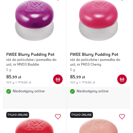
FWEE
Blurry Pudding Pot
FWEE
Blurry Pudding Pot
róż do policzków i pomadka do
róż do policzków i pomadka do
ust, nr MV03 Baddie
ust, nr PK03 Cherry
5 g
5 g
85
85
,
99 zł
,
99 zł
100 g = 1719,80 zł
100 g = 1719,80 zł
Niedostępny online
Niedostępny online
TYLKO ONLINE
TYLKO ONLINE