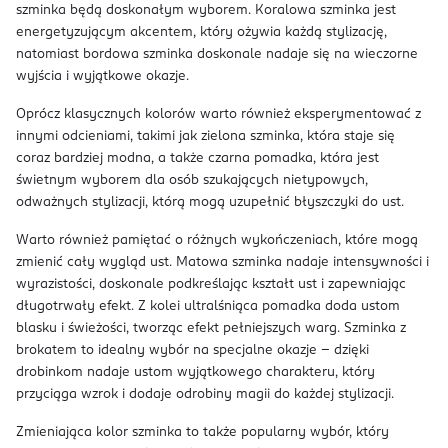
szminka będą doskonałym wyborem. Koralowa szminka jest
energetyzującym akcentem, który ożywia każdą stylizację,
natomiast bordowa szminka doskonale nadaje się na wieczorne
wyjścia i wyjątkowe okazje.
Oprócz klasycznych kolorów warto również eksperymentować z
innymi odcieniami, takimi jak zielona szminka, która staje się
coraz bardziej modna, a także czarna pomadka, która jest
świetnym wyborem dla osób szukających nietypowych,
odważnych stylizacji, którą mogą uzupełnić błyszczyki do ust.
Warto również pamiętać o różnych wykończeniach, które mogą
zmienić cały wygląd ust. Matowa szminka nadaje intensywności i
wyrazistości, doskonale podkreślając kształt ust i zapewniając
długotrwały efekt. Z kolei ultralśniąca pomadka doda ustom
blasku i świeżości, tworząc efekt pełniejszych warg. Szminka z
brokatem to idealny wybór na specjalne okazje – dzięki
drobinkom nadaje ustom wyjątkowego charakteru, który
przyciąga wzrok i dodaje odrobiny magii do każdej stylizacji.
Zmieniająca kolor szminka to także popularny wybór, który