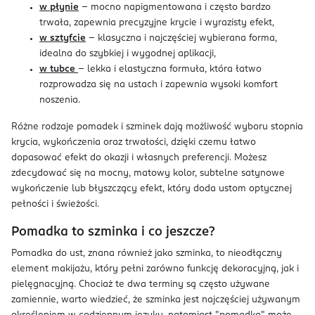
w płynie
– mocno napigmentowana i często bardzo
trwała, zapewnia precyzyjne krycie i wyrazisty efekt,
w sztyfcie
– klasyczna i najczęściej wybierana forma,
idealna do szybkiej i wygodnej aplikacji,
w tubce
– lekka i elastyczna formuła, która łatwo
rozprowadza się na ustach i zapewnia wysoki komfort
noszenia.
Różne rodzaje pomadek i szminek dają możliwość wyboru stopnia
krycia, wykończenia oraz trwałości, dzięki czemu łatwo
dopasować efekt do okazji i własnych preferencji. Możesz
zdecydować się na mocny, matowy kolor, subtelne satynowe
wykończenie lub błyszczący efekt, który doda ustom optycznej
pełności i świeżości.
Pomadka to szminka i co jeszcze?
Pomadka do ust, znana również jako szminka, to nieodłączny
element makijażu, który pełni zarówno funkcję dekoracyjną, jak i
pielęgnacyjną. Chociaż te dwa terminy są często używane
zamiennie, warto wiedzieć, że szminka jest najczęściej używanym