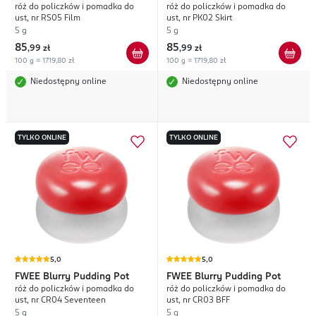
róż do policzków i pomadka do
róż do policzków i pomadka do
ust, nr RS05 Film
ust, nr PK02 Skirt
5 g
5 g
85
85
,
99 zł
,
99 zł
100 g = 1719,80 zł
100 g = 1719,80 zł
Niedostępny online
Niedostępny online
TYLKO ONLINE
TYLKO ONLINE
5,0
5,0
FWEE
Blurry Pudding Pot
FWEE
Blurry Pudding Pot
róż do policzków i pomadka do
róż do policzków i pomadka do
ust, nr CR04 Seventeen
ust, nr CR03 BFF
5 g
5 g