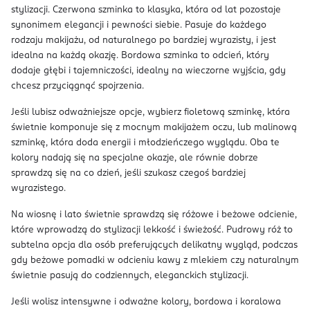
stylizacji. Czerwona szminka to klasyka, która od lat pozostaje
synonimem elegancji i pewności siebie. Pasuje do każdego
rodzaju makijażu, od naturalnego po bardziej wyrazisty, i jest
idealna na każdą okazję. Bordowa szminka to odcień, który
dodaje głębi i tajemniczości, idealny na wieczorne wyjścia, gdy
chcesz przyciągnąć spojrzenia.
Jeśli lubisz odważniejsze opcje, wybierz fioletową szminkę, która
świetnie komponuje się z mocnym makijażem oczu, lub malinową
szminkę, która doda energii i młodzieńczego wyglądu. Oba te
kolory nadają się na specjalne okazje, ale równie dobrze
sprawdzą się na co dzień, jeśli szukasz czegoś bardziej
wyrazistego.
Na wiosnę i lato świetnie sprawdzą się różowe i beżowe odcienie,
które wprowadzą do stylizacji lekkość i świeżość. Pudrowy róż to
subtelna opcja dla osób preferujących delikatny wygląd, podczas
gdy beżowe pomadki w odcieniu kawy z mlekiem czy naturalnym
świetnie pasują do codziennych, eleganckich stylizacji.
Jeśli wolisz intensywne i odważne kolory, bordowa i koralowa