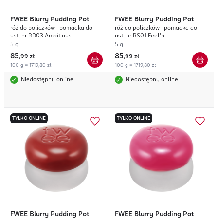
FWEE
Blurry Pudding Pot
FWEE
Blurry Pudding Pot
róż do policzków i pomadka do
róż do policzków i pomadka do
ust, nr RD03 Ambitious
ust, nr RS01 Feel'n
5 g
5 g
85
85
,
99 zł
,
99 zł
100 g = 1719,80 zł
100 g = 1719,80 zł
Niedostępny online
Niedostępny online
TYLKO ONLINE
TYLKO ONLINE
FWEE
Blurry Pudding Pot
FWEE
Blurry Pudding Pot