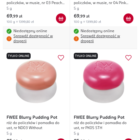
policzków, w musie, nr 03 Peach
policzków, w musie, nr 04 Pink
Tatin
Guava
5 g
5 g
69
69
,
99 zł
,
99 zł
100 g = 1399,80 zł
100 g = 1399,80 zł
Niedostępny online
Niedostępny online
Sprawdź dostępność w
Sprawdź dostępność w
drogerii
drogerii
TYLKO ONLINE
TYLKO ONLINE
FWEE
Blurry Pudding Pot
FWEE
Blurry Pudding Pot
róż do policzków i pomadka do
róż do policzków i pomadka do
ust, nr ND03 Without
ust, nr PK05 STH
5 g
5 g