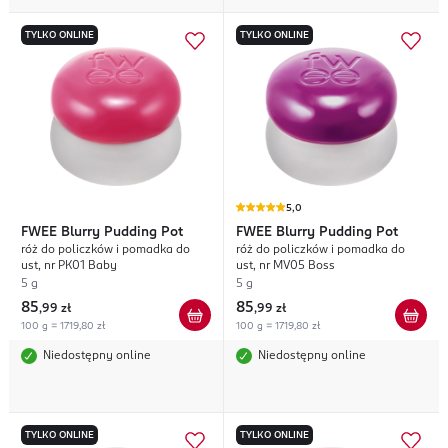
TYLKO ONLINE
TYLKO ONLINE
5,0
FWEE
Blurry Pudding Pot
FWEE
Blurry Pudding Pot
róż do policzków i pomadka do
róż do policzków i pomadka do
ust, nr PK01 Baby
ust, nr MV05 Boss
5 g
5 g
85
85
,
99 zł
,
99 zł
100 g = 1719,80 zł
100 g = 1719,80 zł
Niedostępny online
Niedostępny online
TYLKO ONLINE
TYLKO ONLINE