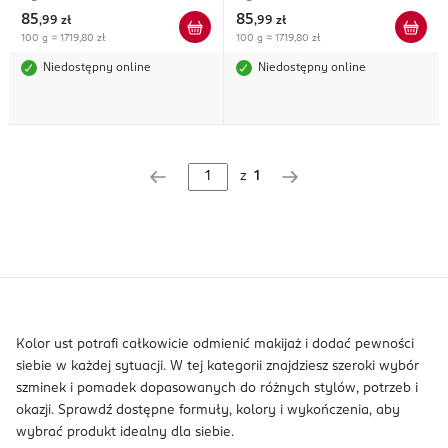
85
85
,
99 zł
,
99 zł
100 g = 1719,80 zł
100 g = 1719,80 zł
Niedostępny online
Niedostępny online
z
1
Kolor ust potrafi całkowicie odmienić makijaż i dodać pewności
siebie w każdej sytuacji. W tej kategorii znajdziesz szeroki wybór
szminek i pomadek dopasowanych do różnych stylów, potrzeb i
okazji. Sprawdź dostępne formuły, kolory i wykończenia, aby
wybrać produkt idealny dla siebie.