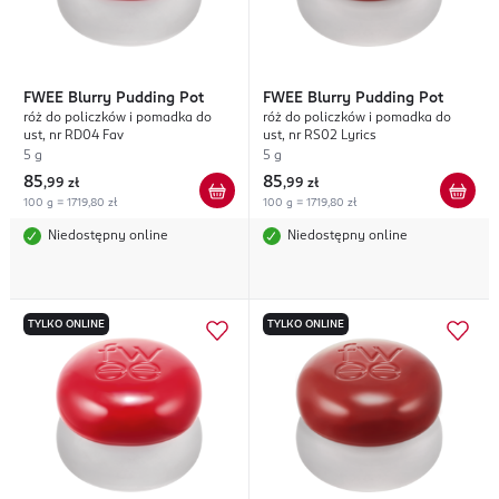
FWEE
Blurry Pudding Pot
FWEE
Blurry Pudding Pot
róż do policzków i pomadka do
róż do policzków i pomadka do
ust, nr RD04 Fav
ust, nr RS02 Lyrics
5 g
5 g
85
85
,
99 zł
,
99 zł
100 g = 1719,80 zł
100 g = 1719,80 zł
Niedostępny online
Niedostępny online
TYLKO ONLINE
TYLKO ONLINE