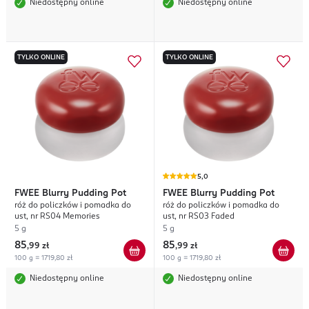
Niedostępny online
Niedostępny online
TYLKO ONLINE
TYLKO ONLINE
5,0
FWEE
Blurry Pudding Pot
FWEE
Blurry Pudding Pot
róż do policzków i pomadka do
róż do policzków i pomadka do
ust, nr RS04 Memories
ust, nr RS03 Faded
5 g
5 g
85
85
,
99 zł
,
99 zł
100 g = 1719,80 zł
100 g = 1719,80 zł
Niedostępny online
Niedostępny online