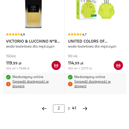
4,9
4,7
VICTORIO & LUCCHINO
N°8
UNITED COLORS OF
woda toaletowa dla mężczyzn
woda toaletowa dla mężczyzn
Atardecer Magnético
BENETTON
We Are Tribe Play
150ml
90 ml
119
114
,
99 zł
,
99 zł
100 ml = 79,99 zł
100 ml = 127,77 zł
Niedostępny online
Niedostępny online
Sprawdź dostępność w
Sprawdź dostępność w
drogerii
drogerii
z
41