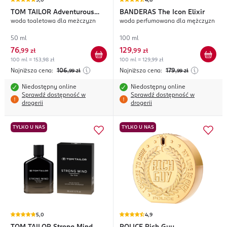
5,0
4,8
TOM TAILOR
Adventurous
BANDERAS
The Icon Elixir
woda toaletowa dla meżczyzn
woda perfumowana dla mężczyzn
Extreme
50 ml
100 ml
76
129
,
99 zł
,
99 zł
100 ml = 153,98 zł
100 ml = 129,99 zł
Najniższa cena:
106
Najniższa cena:
179
,99
zł
,99
zł
Niedostępny online
Niedostępny online
Sprawdź dostępność w
Sprawdź dostępność w
drogerii
drogerii
TYLKO U NAS
TYLKO U NAS
5,0
4,9