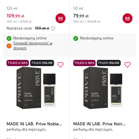
125 ml
50 ml
109
79
,
99 zł
,
99 zł
100 ml = 87,99 zł
100 ml = 159,98 zł
Najniższa cena:
199
,99
zł
Niedostępny online
Niedostępny online
Sprawdź dostępność w
drogerii
TYLKO U NAS
TYLKO ONLINE
TYLKO U NAS
TYLKO ONLINE
MADE IN LAB.
Prive Noble
MADE IN LAB.
Prive Noir
perfumy dla mężczyzn,
perfumy dla mężczyzn,
Shade
Desire