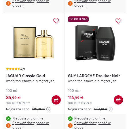
Sprawdź dostępność w
Sprawdź dostępność w
drogerii
drogerii
TYLKO U NAS
4,9
JAGUAR
Classic Gold
GUY LAROCHE
Drakkar Noir
woda toaletowa dla mężczyzn
woda toaletowa dla mężczyzn
100 ml
100 ml
85
114
,
99 zł
,
99 zł
100 ml = 85,99 zł
100 ml = 114,99 zł
Najniższa cena:
119
Najniższa cena:
159
,99
zł
,99
zł
Niedostępny online
Niedostępny online
Sprawdź dostępność w
Sprawdź dostępność w
drogerii
drogerii