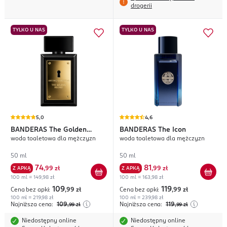
drogerii
TYLKO U NAS
TYLKO U NAS
5,0
4,6
BANDERAS
The Golden
BANDERAS
The Icon
woda toaletowa dla mężczyzn
woda toaletowa dla mężczyzn
Secret
50 ml
50 ml
74
81
Z APKĄ
,
99 zł
Z APKĄ
,
99 zł
100 ml = 149,98 zł
100 ml = 163,98 zł
109
119
Cena bez apki:
,99
zł
Cena bez apki:
,99
zł
100 ml = 219,98 zł
100 ml = 239,98 zł
Najniższa cena:
109
Najniższa cena:
119
,99
zł
,99
zł
Niedostępny online
Niedostępny online