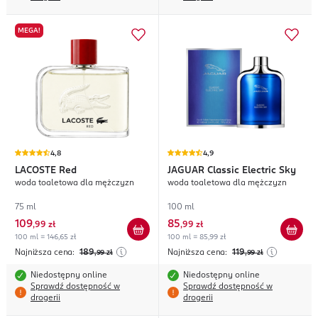
MEGA!
4,8
4,9
LACOSTE
Red
JAGUAR
Classic Electric Sky
woda toaletowa dla mężczyzn
woda toaletowa dla mężczyzn
75 ml
100 ml
109
85
,
99 zł
,
99 zł
100 ml = 146,65 zł
100 ml = 85,99 zł
Najniższa cena:
189
Najniższa cena:
119
,99
zł
,99
zł
Niedostępny online
Niedostępny online
Sprawdź dostępność w
Sprawdź dostępność w
drogerii
drogerii