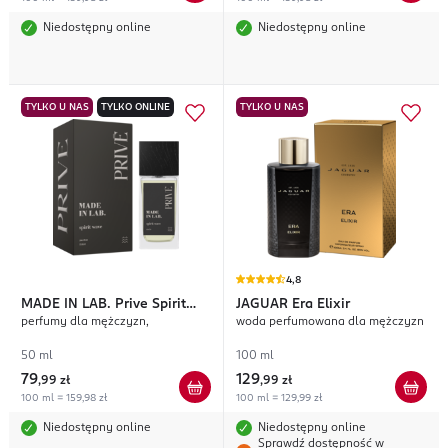
Niedostępny online
Niedostępny online
TYLKO U NAS
TYLKO ONLINE
TYLKO U NAS
4,8
MADE IN LAB.
Prive Spirit
JAGUAR
Era Elixir
perfumy dla mężczyzn,
woda perfumowana dla mężczyzn
Wave
50 ml
100 ml
79
129
,
99 zł
,
99 zł
100 ml = 159,98 zł
100 ml = 129,99 zł
Niedostępny online
Niedostępny online
Sprawdź dostępność w