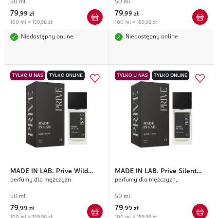
50 ml
50 ml
79
79
,
99 zł
,
99 zł
100 ml = 159,98 zł
100 ml = 159,98 zł
Niedostępny online
Niedostępny online
TYLKO U NAS
TYLKO ONLINE
TYLKO U NAS
TYLKO ONLINE
MADE IN LAB.
Prive Wild
MADE IN LAB.
Prive Silent
perfumy dla mężczyzn
perfumy dla mężczyzn,
Amber
Storm
50 ml
50 ml
79
79
,
99 zł
,
99 zł
100 ml = 159,98 zł
100 ml = 159,98 zł