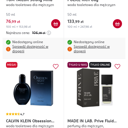
TOM TAILOR
Strong Mind
POLICE
Rich Guy
woda toaletowa dla mężczyzn
woda toaletowa dla mężczyzn
50 ml
50 ml
76
133
,
99 zł
,
99 zł
100 ml = 153,98 zł
100 ml = 267,98 zł
Najniższa cena:
106
,99
zł
Niedostępny online
Niedostępny online
Sprawdź dostępność w
Sprawdź dostępność w
drogerii
drogerii
MEGA!
TYLKO U NAS
TYLKO ONLINE
4,7
CALVIN KLEIN
Obsession
MADE IN LAB.
Prive Fluid
woda toaletowa dla mężczyzn
perfumy dla mężczyzn,
Night
Mind