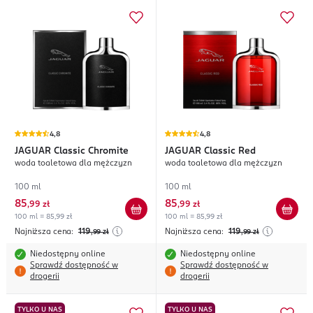
4,8
4,8
JAGUAR
Classic Chromite
JAGUAR
Classic Red
woda toaletowa dla mężczyzn
woda toaletowa dla mężczyzn
100 ml
100 ml
85
85
,
99 zł
,
99 zł
100 ml = 85,99 zł
100 ml = 85,99 zł
Najniższa cena:
119
Najniższa cena:
119
,99
zł
,99
zł
Niedostępny online
Niedostępny online
Sprawdź dostępność w
Sprawdź dostępność w
drogerii
drogerii
TYLKO U NAS
TYLKO U NAS