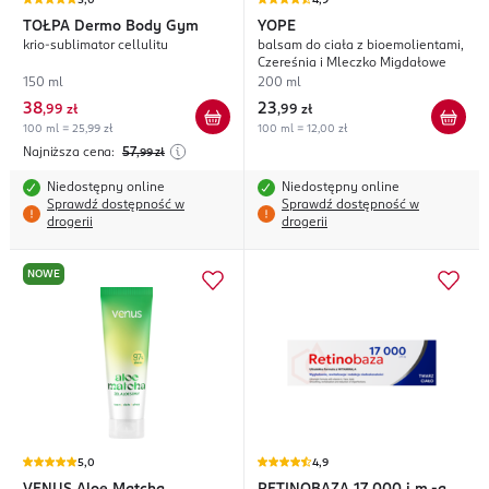
5,0
4,9
TOŁPA
Dermo Body Gym
YOPE
krio-sublimator cellulitu
balsam do ciała z bioemolientami,
Czereśnia i Mleczko Migdałowe
150 ml
200 ml
38
23
,
99 zł
,
99 zł
100 ml = 25,99 zł
100 ml = 12,00 zł
Najniższa cena:
57
,99
zł
Niedostępny online
Niedostępny online
Sprawdź dostępność w
Sprawdź dostępność w
drogerii
drogerii
NOWE
5,0
4,9