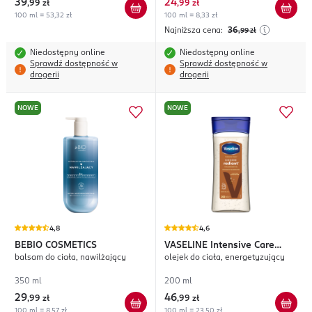
39
24
,
99 zł
,
99 zł
100 ml = 53,32 zł
100 ml = 8,33 zł
Najniższa cena:
36
,99
zł
Niedostępny online
Niedostępny online
Sprawdź dostępność w
Sprawdź dostępność w
drogerii
drogerii
NOWE
NOWE
4,8
4,6
BEBIO COSMETICS
VASELINE
Intensive Care
balsam do ciała, nawilżający
olejek do ciała, energetyzujący
Cocoa Radiant
350 ml
200 ml
29
46
,
99 zł
,
99 zł
100 ml = 8,57 zł
100 ml = 23,50 zł