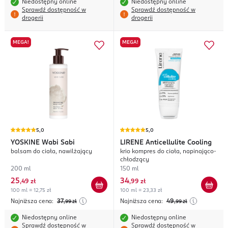
Niedostępny online
Niedostępny online
Sprawdź dostępność w
Sprawdź dostępność w
drogerii
drogerii
MEGA!
MEGA!
5,0
5,0
YOSKINE
Wabi Sabi
LIRENE
Anticellulite Cooling
balsam do ciała, nawilżający
krio kompres do ciała, napinająco-
chłodzący
200 ml
150 ml
25
34
,
49 zł
,
99 zł
100 ml = 12,75 zł
100 ml = 23,33 zł
Najniższa cena:
37
Najniższa cena:
49
,99
zł
,99
zł
Niedostępny online
Niedostępny online
Sprawdź dostępność w
Sprawdź dostępność w