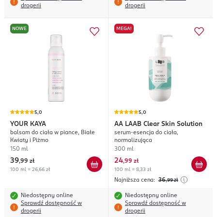
drogerii
drogerii
NOWE
MEGA!
5,0
5,0
YOUR KAYA
AA
LAAB Clear Skin Solution
balsam do ciała w piance, Białe
serum-esencja do ciała,
Kwiaty i Piżmo
normalizująca
150 ml
300 ml
39
24
,
99 zł
,
99 zł
100 ml = 26,66 zł
100 ml = 8,33 zł
Najniższa cena:
36
,99
zł
Niedostępny online
Niedostępny online
Sprawdź dostępność w
Sprawdź dostępność w
drogerii
drogerii