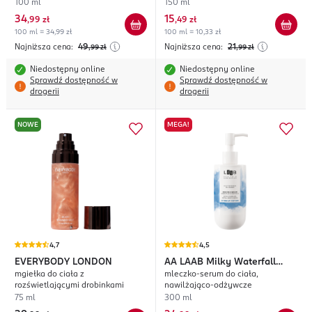
100 ml
150 ml
34
15
,
99 zł
,
49 zł
100 ml = 34,99 zł
100 ml = 10,33 zł
Najniższa cena:
49
Najniższa cena:
21
,99
zł
,99
zł
Niedostępny online
Niedostępny online
Sprawdź dostępność w
Sprawdź dostępność w
drogerii
drogerii
NOWE
MEGA!
4,7
4,5
EVERYBODY LONDON
AA
LAAB Milky Waterfall
mgiełka do ciała z
mleczko-serum do ciała,
Hydration
rozświetlającymi drobinkami
nawilżająco-odżywcze
75 ml
300 ml