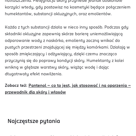
natłuszczenia. Pielęgnacja skóry przyniesie jednak doskonałe
korzyści wtedy, gdy postawisz na kosmetyki będące połączeniem
humektantów, substancji okluzyjnych, oraz emolientów.
Każda z tych substancji działa w nieco inny sposób. Podczas gdy
składniki okluzyjne zapewnią skórze barierę uniemożliwiającą
odparowanie wody z naskórka, emolienty zaczną wnikać do
pustych przestrzeni znajdującej się między komórkami. Działają w
sposób zmiękczający i odżywiający, dzięki czemu znacząco
przyczynią się do poprawy kondycji skóry. Humektanty z kolei
wnikną w głębsze warstwy skóry, wiążąc wodę i dając
długotrwały efekt nawilżenia.
Zobacz też:
Pantenol – co to jest, jak stosować i na oparzenia –
przewodnik dla skóry i włosów
Najczęstsze pytania