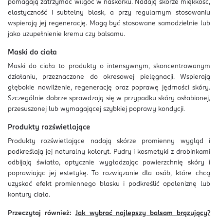
pomagają zatrzymać wilgoć w naskórku. Nadają skórze miękkość,
elastyczność i subtelny blask, a przy regularnym stosowaniu
wspierają jej regenerację. Mogą być stosowane samodzielnie lub
jako uzupełnienie kremu czy balsamu.
Maski do ciała
Maski do ciała to produkty o intensywnym, skoncentrowanym
działaniu, przeznaczone do okresowej pielęgnacji. Wspierają
głębokie nawilżenie, regenerację oraz poprawę jędrności skóry.
Szczególnie dobrze sprawdzają się w przypadku skóry osłabionej,
przesuszonej lub wymagającej szybkiej poprawy kondycji.
Produkty rozświetlające
Produkty rozświetlające nadają skórze promienny wygląd i
podkreślają jej naturalny koloryt. Pudry i kosmetyki z drobinkami
odbijają światło, optycznie wygładzając powierzchnię skóry i
poprawiając jej estetykę. To rozwiązanie dla osób, które chcą
uzyskać efekt promiennego blasku i podkreślić opaleniznę lub
kontury ciała.
Przeczytaj również:
Jak wybrać najlepszy balsam brązujący?