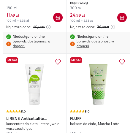
naprawczy
180 ml
300 ml
11
24
,
49 zł
,
99 zł
100 ml = 6,38 zł
100 ml = 8,33 zł
Najniższa cena:
16
Najniższa cena:
36
,49
zł
,99
zł
Niedostępny online
Niedostępny online
Sprawdź dostępność w
Sprawdź dostępność w
drogerii
drogerii
MEGA!
MEGA!
5,0
5,0
LIRENE
Anticellulite
FLUFF
koncentrat do ciała, intensywnie
balsam do ciała, Matcha Latte
Activating
wyszczuplający