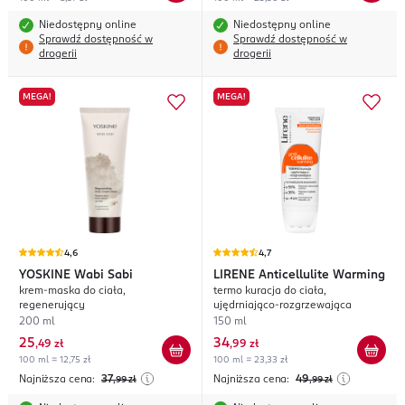
Niedostępny online
Niedostępny online
Sprawdź dostępność w
Sprawdź dostępność w
drogerii
drogerii
MEGA!
MEGA!
4,6
4,7
YOSKINE
Wabi Sabi
LIRENE
Anticellulite Warming
krem-maska do ciała,
termo kuracja do ciała,
regenerujący
ujędrniająco-rozgrzewająca
200 ml
150 ml
25
34
,
49 zł
,
99 zł
100 ml = 12,75 zł
100 ml = 23,33 zł
Najniższa cena:
37
Najniższa cena:
49
,99
zł
,99
zł