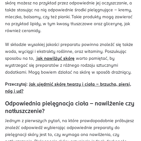
skórę możesz na przykład przez odpowiednie jej oczyszczanie, a
także stosując na nią odpowiednie środki pielęgnujące – kremy,
mleczka, balsamy, czy też pianki. Takie produkty mogą zawierać
na przykład lipidy, w tym kwasy tłuszczowe oraz glicerynę, jak
również ceramidy.
W składzie wysokiej jakości preparatu powinna znaleźć się także
woda, wyciągi i ekstrakty roślinne, oraz witaminy. Poszukując
sposobu na to,
jak nawilżyć skórę
warto pamiętać, by
wystrzegać się preparatów z różnego rodzaju sztucznymi
dodatkami. Mogą bowiem działać na skórę w sposób drażniący.
Przeczytaj:
Jak ujędrnić skórę twarzy i ciała – brzucha, piersi,
nóg i ud?
Odpowiednia pielęgnacja ciała – nawilżenie czy
natłuszczenie?
Jednym z pierwszych pytań, na które prawdopodobnie próbujesz
znaleźć odpowiedź wybierając odpowiednie preparaty do
pielęgnacji skóry jest to, czy wymaga ona nawilżenia, czy