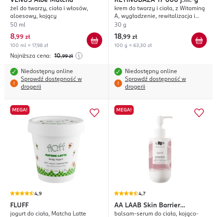
VENUS
Aloe Matcha
RETINOBAZA
17 000 j.m.-g
żel do twarzy, ciała i włosów,
krem do twarzy i ciała, z Witaminą
aloesowy, kojący
A, wygładzenie, rewitalizacja i
redukcja niedoskonałości
50 ml
30 g
8
18
,
99 zł
,
99 zł
100 ml = 17,98 zł
100 g = 63,30 zł
Najniższa cena:
10
,99
zł
Niedostępny online
Niedostępny online
Sprawdź dostępność w
Sprawdź dostępność w
drogerii
drogerii
MEGA!
MEGA!
4,9
4,7
FLUFF
AA
LAAB Skin Barrier
jogurt do ciała, Matcha Latte
balsam-serum do ciała, kojąco-
Protection