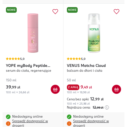
NOWE
NOWE
5,0
5,0
YOPE
myBody Peptide
VENUS
Matcha Cloud
serum do ciała, regenerujące
balsam do dłoni i ciała
Renew
150 ml
50 ml
39
9
,
99 zł
Z APKĄ
,
49 zł
100 ml = 26,66 zł
100 ml = 18,98 zł
12
Cena bez apki:
,99
zł
100 ml = 25,98 zł
Najniższa cena:
12
,99
zł
Niedostępny online
Niedostępny online
Sprawdź dostępność w
Sprawdź dostępność w
drogerii
drogerii