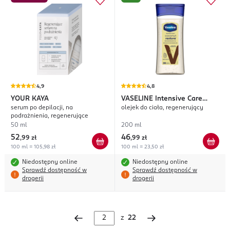
4,9
4,8
YOUR KAYA
VASELINE
Intensive Care
serum po depilacji, na
olejek do ciała, regenerujący
Coconut Restore
podrażnienia, regenerujące
50 ml
200 ml
52
46
,
99 zł
,
99 zł
100 ml = 105,98 zł
100 ml = 23,50 zł
Niedostępny online
Niedostępny online
Sprawdź dostępność w
Sprawdź dostępność w
drogerii
drogerii
z
22