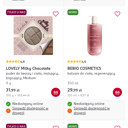
TYLKO U NAS
NOWE
4,8
4,6
LOVELY
Milky Chocolate
BEBIO COSMETICS
puder do twarzy i ciała, matujący,
balsam do ciała, regenerujący
brązujący, Medium
9 g
350 ml
31
29
,
99 zł
,
99 zł
100 g = 355,44 zł
100 ml = 8,57 zł
Niedostępny online
Niedostępny online
Sprawdź dostępność w
Sprawdź dostępność w
drogerii
drogerii
TYLKO U NAS
NOWE