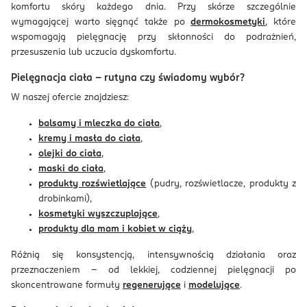
komfortu skóry każdego dnia. Przy skórze szczególnie
wymagającej warto sięgnąć także po
dermokosmetyki
, które
wspomagają pielęgnację przy skłonności do podrażnień,
przesuszenia lub uczucia dyskomfortu.
Pielęgnacja ciała – rutyna czy świadomy wybór?
W naszej ofercie znajdziesz:
balsamy i mleczka do ciała
,
kremy i masła do ciała
,
olejki do ciała
,
maski do ciała
,
produkty rozświetlające
(pudry, rozświetlacze, produkty z
drobinkami),
kosmetyki wyszczuplające
,
produkty dla mam i kobiet w ciąży
,
Różnią się konsystencją, intensywnością działania oraz
przeznaczeniem – od lekkiej, codziennej pielęgnacji po
skoncentrowane formuły
regenerujące
i
modelujące
.