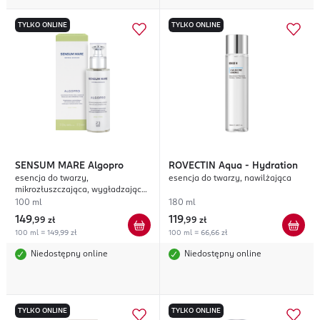
TYLKO ONLINE
TYLKO ONLINE
SENSUM MARE
Algopro
ROVECTIN
Aqua - Hydration
esencja do twarzy,
esencja do twarzy, nawilżająca
mikrozłuszczająca, wygładzająco-
rozświetlająca
100 ml
180 ml
149
119
,
99 zł
,
99 zł
100 ml = 149,99 zł
100 ml = 66,66 zł
Niedostępny online
Niedostępny online
TYLKO ONLINE
TYLKO ONLINE