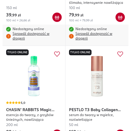
ślimaka, intensywnie nawilżająca
150 ml
100 ml
39
79
,
99 zł
,
99 zł
100 ml = 26,66 zł
100 ml = 79,99 zł
Niedostępny online
Niedostępny online
Sprawdź dostępność w
Sprawdź dostępność w
drogerii
drogerii
TYLKO ONLINE
TYLKO ONLINE
5,0
CHASIN' RABBITS
Magic
PESTLO
T3 Baby Collagen
esencja do twarzy, z grzybów
serum do twarzy w mgiełce,
Beauty Shroom
Glow
śnieżnych, nawilżająca
rozświetlające
200 ml
50 ml