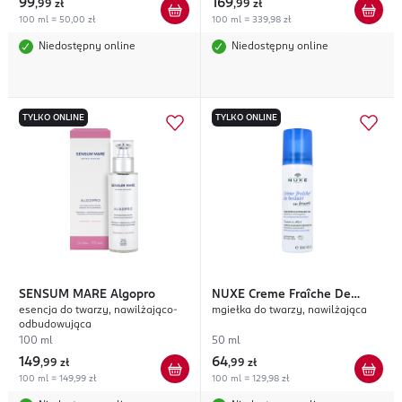
99
169
,
99 zł
,
99 zł
100 ml = 50,00 zł
100 ml = 339,98 zł
Niedostępny online
Niedostępny online
TYLKO ONLINE
TYLKO ONLINE
SENSUM MARE
Algopro
NUXE
Creme Fraîche De
esencja do twarzy, nawilżająco-
mgiełka do twarzy, nawilżająca
Beauté
odbudowująca
100 ml
50 ml
149
64
,
99 zł
,
99 zł
100 ml = 149,99 zł
100 ml = 129,98 zł