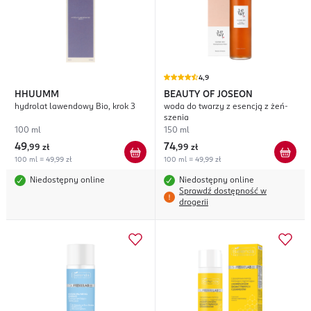
4,9
HHUUMM
BEAUTY OF JOSEON
hydrolat lawendowy Bio, krok 3
woda do twarzy z esencją z żeń-
szenia
100 ml
150 ml
49
74
,
99 zł
,
99 zł
100 ml = 49,99 zł
100 ml = 49,99 zł
Niedostępny online
Niedostępny online
Sprawdź dostępność w
drogerii