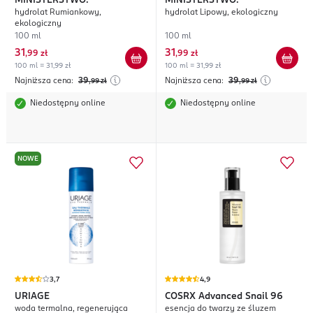
MINISTERSTWO.
MINISTERSTWO.
hydrolat Rumiankowy,
hydrolat Lipowy, ekologiczny
ekologiczny
100 ml
100 ml
31
31
,
99 zł
,
99 zł
100 ml = 31,99 zł
100 ml = 31,99 zł
Najniższa cena:
39
Najniższa cena:
39
,99
zł
,99
zł
Niedostępny online
Niedostępny online
NOWE
3,7
4,9
URIAGE
COSRX
Advanced Snail 96
woda termalna, regenerująca
esencja do twarzy ze śluzem