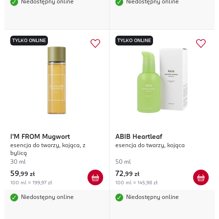
Niedostępny online
Niedostępny online
TYLKO ONLINE
TYLKO ONLINE
I'M FROM
Mugwort
ABIB
Heartleaf
esencja do twarzy, kojąca, z
esencja do twarzy, kojąca
bylicą
30 ml
50 ml
59
72
,
99 zł
,
99 zł
100 ml = 199,97 zł
100 ml = 145,98 zł
Niedostępny online
Niedostępny online