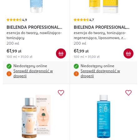
4,9
4,7
BIELENDA PROFESSIONAL
BIELENDA PROFESSIONAL
esencja do twarzy, nawilżająco-
esencja do twarzy, tonizująco-
SupremeLab Hydra Glow
SupremeLab Barrier Renew
tonizujący
regenerująca, liposomowa, z
kompleksem z bioaktywnych
200 ml
200 ml
ceramidów
61
61
,
99 zł
,
99 zł
100 ml = 31,00 zł
100 ml = 31,00 zł
Niedostępny online
Niedostępny online
Sprawdź dostępność w
Sprawdź dostępność w
drogerii
drogerii