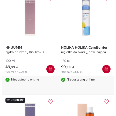
HHUUMM
HOLIKA HOLIKA
CeraBarrier
hydrolat różany Bio, krok 3
mgiełka do twarzy, nawilżająca
100 ml
120 ml
49
99
,
99 zł
,
99 zł
100 ml = 49,99 zł
100 ml = 83,33 zł
Niedostępny online
Niedostępny online
TYLKO ONLINE