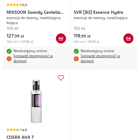
5,0
MIXSOON
Soondy Centella
SVR
[B3] Essence Hydra
esencja do twarzy, nawilżająca,
esencja do twarzy, nawilżająca
Asiatica
kojąca
100 ml
150 ml
127
119
,
99 zł
,
99 zł
100 ml = 127,99 zł
100 ml = 79,99 zł
Niedostępny online
Niedostępny online
Sprawdź dostępność w
Sprawdź dostępność w
drogerii
drogerii
4,0
COSRX
AHA 7