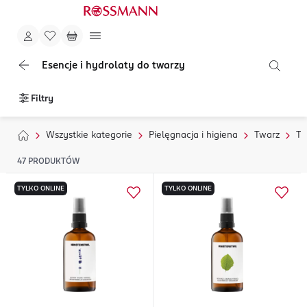
Esencje i hydrolaty do twarzy
Filtry
Wszystkie kategorie
Pielęgnacja i higiena
Twarz
To
47
PRODUKTÓW
TYLKO ONLINE
TYLKO ONLINE