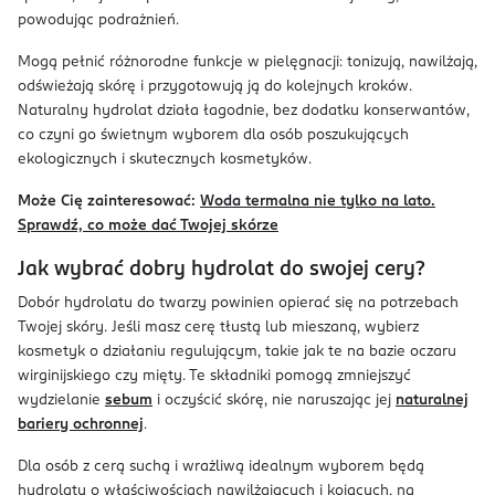
powodując podrażnień.
Mogą pełnić różnorodne funkcje w pielęgnacji: tonizują, nawilżają,
odświeżają skórę i przygotowują ją do kolejnych kroków.
Naturalny hydrolat działa łagodnie, bez dodatku konserwantów,
co czyni go świetnym wyborem dla osób poszukujących
ekologicznych i skutecznych kosmetyków.
Może Cię zainteresować:
Woda termalna nie tylko na lato.
Sprawdź, co może dać Twojej skórze
Jak wybrać dobry hydrolat do swojej cery?
Dobór hydrolatu do twarzy powinien opierać się na potrzebach
Twojej skóry. Jeśli masz cerę tłustą lub mieszaną, wybierz
kosmetyk o działaniu regulującym, takie jak te na bazie oczaru
wirginijskiego czy mięty. Te składniki pomogą zmniejszyć
wydzielanie
sebum
i oczyścić skórę, nie naruszając jej
naturalnej
bariery ochronnej
.
Dla osób z cerą suchą i wrażliwą idealnym wyborem będą
hydrolaty o właściwościach nawilżających i kojących, na