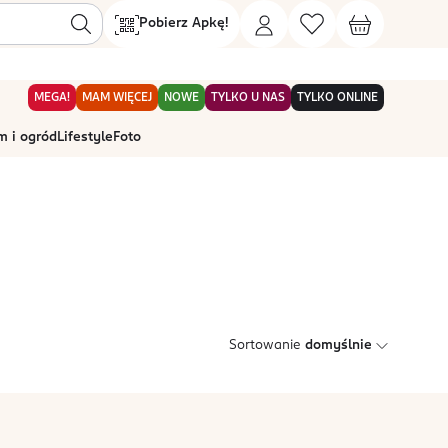
Pobierz Apkę!
MEGA!
MAM WIĘCEJ
NOWE
TYLKO U NAS
TYLKO ONLINE
 i ogród
Lifestyle
Foto
Sortowanie
domyślnie