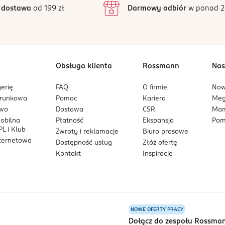
 dostawa
od 199 zł
Darmowy odbiór
w ponad 2
Obsługa klienta
Rossmann
Nas
erię
FAQ
O firmie
No
arunkowa
Pomoc
Kariera
Me
owo
Dostawa
CSR
Mam
mobilna
Płatność
Ekspansja
Pom
L i Klub
Zwroty i reklamacje
Biuro prasowe
nternetowa
Dostępność usług
Złóż ofertę
Kontakt
Inspiracje
NOWE OFERTY PRACY
a
Dołącz do zespołu Rossma