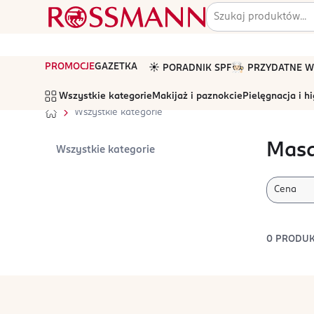
PROMOCJE
GAZETKA
☀️ PORADNIK SPF
🧑🏻‍🍳 PRZYDATNE
Wszystkie kategorie
Makijaż i paznokcie
Pielęgnacja i h
Wszystkie kategorie
Masa
Wszystkie kategorie
Cena
0
PRODU
stopka