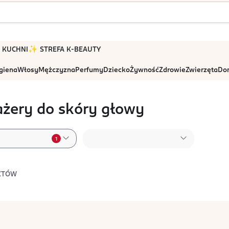
 W KUCHNI
✨ STREFA K-BEAUTY
igiena
Włosy
Mężczyzna
Perfumy
Dziecko
Żywność
Zdrowie
Zwierzęta
Dom
żery do skóry głowy
1
KTÓW