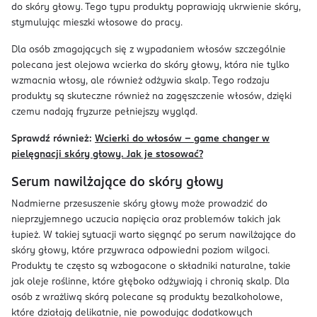
do skóry głowy. Tego typu produkty poprawiają ukrwienie skóry,
stymulując mieszki włosowe do pracy.
Dla osób zmagających się z wypadaniem włosów szczególnie
polecana jest olejowa wcierka do skóry głowy, która nie tylko
wzmacnia włosy, ale również odżywia skalp. Tego rodzaju
produkty są skuteczne również na zagęszczenie włosów, dzięki
czemu nadają fryzurze pełniejszy wygląd.
Sprawdź również:
Wcierki do włosów – game changer w
pielęgnacji skóry głowy. Jak je stosować?
Serum nawilżające do skóry głowy
Nadmierne przesuszenie skóry głowy może prowadzić do
nieprzyjemnego uczucia napięcia oraz problemów takich jak
łupież. W takiej sytuacji warto sięgnąć po serum nawilżające do
skóry głowy, które przywraca odpowiedni poziom wilgoci.
Produkty te często są wzbogacone o składniki naturalne, takie
jak oleje roślinne, które głęboko odżywiają i chronią skalp. Dla
osób z wrażliwą skórą polecane są produkty bezalkoholowe,
które działają delikatnie, nie powodując dodatkowych