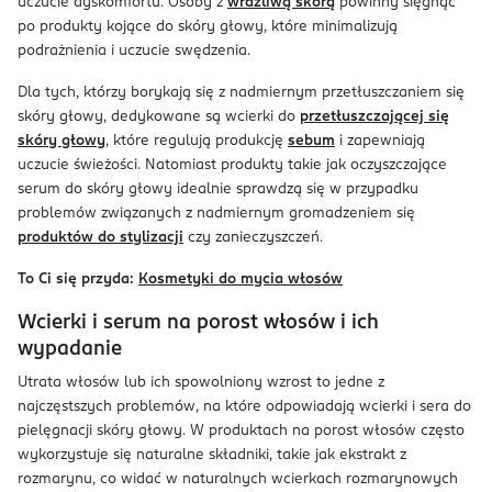
uczucie dyskomfortu. Osoby z
wrażliwą skórą
powinny sięgnąć
po produkty kojące do skóry głowy, które minimalizują
podrażnienia i uczucie swędzenia.
Dla tych, którzy borykają się z nadmiernym przetłuszczaniem się
skóry głowy, dedykowane są wcierki do
przetłuszczającej się
skóry głowy
, które regulują produkcję
sebum
i zapewniają
uczucie świeżości. Natomiast produkty takie jak oczyszczające
serum do skóry głowy idealnie sprawdzą się w przypadku
problemów związanych z nadmiernym gromadzeniem się
produktów do stylizacji
czy zanieczyszczeń.
To Ci się przyda:
Kosmetyki do mycia włosów
Wcierki i serum na porost włosów i ich
wypadanie
Utrata włosów lub ich spowolniony wzrost to jedne z
najczęstszych problemów, na które odpowiadają wcierki i sera do
pielęgnacji skóry głowy. W produktach na porost włosów często
wykorzystuje się naturalne składniki, takie jak ekstrakt z
rozmarynu, co widać w naturalnych wcierkach rozmarynowych