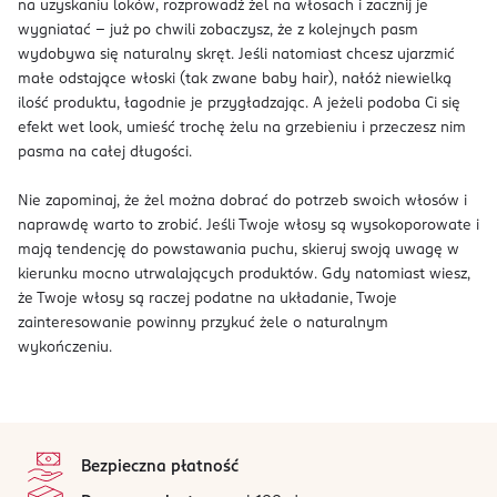
na uzyskaniu loków, rozprowadź żel na włosach i zacznij je
wygniatać – już po chwili zobaczysz, że z kolejnych pasm
wydobywa się naturalny skręt. Jeśli natomiast chcesz ujarzmić
małe odstające włoski (tak zwane baby hair), nałóż niewielką
ilość produktu, łagodnie je przygładzając. A jeżeli podoba Ci się
efekt wet look, umieść trochę żelu na grzebieniu i przeczesz nim
pasma na całej długości.
Nie zapominaj, że żel można dobrać do potrzeb swoich włosów i
naprawdę warto to zrobić. Jeśli Twoje włosy są wysokoporowate i
mają tendencję do powstawania puchu, skieruj swoją uwagę w
kierunku mocno utrwalających produktów. Gdy natomiast wiesz,
że Twoje włosy są raczej podatne na układanie, Twoje
zainteresowanie powinny przykuć żele o naturalnym
wykończeniu.
stopka
Bezpieczna płatność