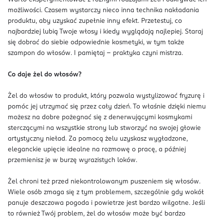
możliwości. Czasem wystarczy nieco inna technika nakładania
produktu, aby uzyskać zupełnie inny efekt. Przetestuj, co
najbardziej lubią Twoje włosy i kiedy wyglądają najlepiej. Staraj
się dobrać do siebie odpowiednie kosmetyki, w tym także
szampon do włosów. I pamiętaj – praktyka czyni mistrza.
Co daje żel do włosów?
Żel do włosów to produkt, który pozwala wystylizować fryzurę i
pomóc jej utrzymać się przez cały dzień. To właśnie dzięki niemu
możesz na dobre pożegnać się z denerwującymi kosmykami
sterczącymi na wszystkie strony lub stworzyć na swojej głowie
artystyczny nieład. Za pomocą żelu uzyskasz wygładzone,
eleganckie upięcie idealne na rozmowę o pracę, a później
przemienisz je w burzę wyrazistych loków.
Żel chroni też przed niekontrolowanym puszeniem się włosów.
Wiele osób zmaga się z tym problemem, szczególnie gdy wokół
panuje deszczowa pogoda i powietrze jest bardzo wilgotne. Jeśli
to również Twój problem, żel do włosów może być bardzo