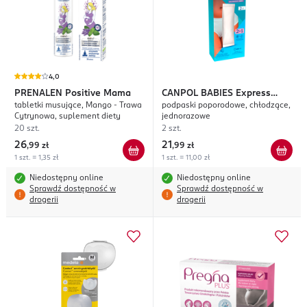
4,0
PRENALEN
Positive Mama
CANPOL BABIES
Express
tabletki musujące, Mango - Trawa
podpaski poporodowe, chłodzące,
Care
Cytrynowa, suplement diety
jednorazowe
20 szt.
2 szt.
26
21
,
99 zł
,
99 zł
1 szt. = 1,35 zł
1 szt. = 11,00 zł
Niedostępny online
Niedostępny online
Sprawdź dostępność w
Sprawdź dostępność w
drogerii
drogerii