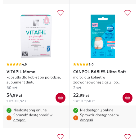
4,9
5,0
VITAPIL
Mama
CANPOL BABIES
Ultra Soft
kapsułki dla kobiet po porodzie,
majtki dla kobiet w
suplement diety
zaawansowanej ciąży i po
porodzie, rozm. S/M
60 szt.
2 szt.
54
22
,
99 zł
,
99 zł
1 szt. = 0,92 zł
1 szt. = 11,50 zł
Niedostępny online
Niedostępny online
Sprawdź dostępność w
Sprawdź dostępność w
drogerii
drogerii