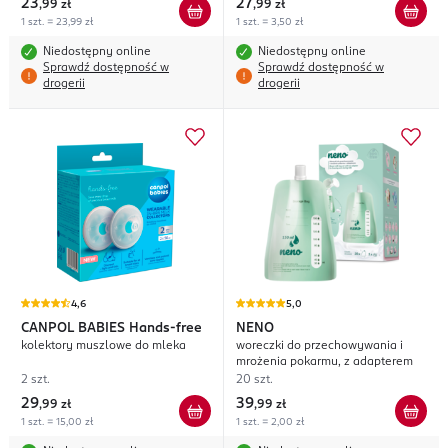
23
27
,
99 zł
,
99 zł
1 szt. = 23,99 zł
1 szt. = 3,50 zł
Niedostępny online
Niedostępny online
Sprawdź dostępność w
Sprawdź dostępność w
drogerii
drogerii
4,6
5,0
CANPOL BABIES
Hands-free
NENO
kolektory muszlowe do mleka
woreczki do przechowywania i
mrożenia pokarmu, z adapterem
2 szt.
20 szt.
29
39
,
99 zł
,
99 zł
1 szt. = 15,00 zł
1 szt. = 2,00 zł