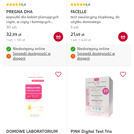
5,0
5,0
PREGNA
DHA
FACELLE
kapsułki dla kobiet planujących
test owulacyjny słupkowy, do
ciąże, w ciąży i karmiących
użytku domowego
piersią, suplement diety
30 szt.
5 szt.
32
21
,
99 zł
,
49 zł
1 szt. = 1,10 zł
1 szt. = 4,30 zł
Niedostępny online
Niedostępny online
Sprawdź dostępność w
Sprawdź dostępność w
drogerii
drogerii
DOMOWE LABORATORIUM
PINK
Digital Test Trio