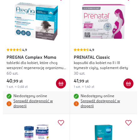
4,9
4,9
PREGNA
Complex Mama
PRENATAL
Classic
tabletki dla kobiet, które chcą
kapsułki dla kobiet na II i III
wesprzeć regenerację organizmu
trymestr ciąży, suplement diety
po urodzeniu dziecka, suplement
60 szt.
30 szt.
diety
40
41
,
99 zł
,
99 zł
1 szt. = 0,68 zł
1 szt. = 1,40 zł
Niedostępny online
Niedostępny online
Sprawdź dostępność w
Sprawdź dostępność w
drogerii
drogerii