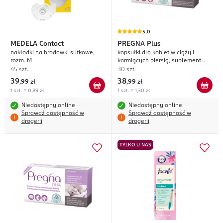
5,0
MEDELA
Contact
PREGNA
Plus
nakładki na brodawki sutkowe,
kapsułki dla kobiet w ciąży i
rozm. M
karmiących piersią, suplement
diety
45 szt.
30 szt.
39
38
,
99 zł
,
99 zł
1 szt. = 0,89 zł
1 szt. = 1,30 zł
Niedostępny online
Niedostępny online
Sprawdź dostępność w
Sprawdź dostępność w
drogerii
drogerii
TYLKO U NAS