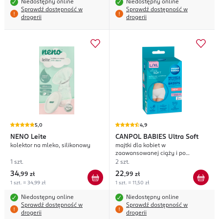
Niedostępny online
Niedostępny online
Sprawdź dostępność w
Sprawdź dostępność w
drogerii
drogerii
5,0
4,9
NENO
Leite
CANPOL BABIES
Ultra Soft
kolektor na mleko, silikonowy
majtki dla kobiet w
zaawansowanej ciąży i po
porodzie, rozm. L/XL
1 szt.
2 szt.
34
22
,
99 zł
,
99 zł
1 szt. = 34,99 zł
1 szt. = 11,50 zł
Niedostępny online
Niedostępny online
Sprawdź dostępność w
Sprawdź dostępność w
drogerii
drogerii