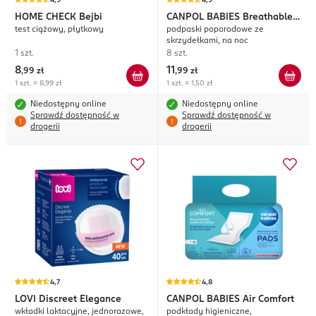
4,9
4,9
HOME CHECK
Bejbi
CANPOL BABIES
Breathable
test ciążowy, płytkowy
podpaski poporodowe ze
& Discreet
skrzydełkami, na noc
1 szt.
8 szt.
8
11
,
99 zł
,
99 zł
1 szt. = 8,99 zł
1 szt. = 1,50 zł
Niedostępny online
Niedostępny online
Sprawdź dostępność w
Sprawdź dostępność w
drogerii
drogerii
4,7
4,8
LOVI
Discreet Elegance
CANPOL BABIES
Air Comfort
wkładki laktacyjne, jednorazowe,
podkłady higieniczne,