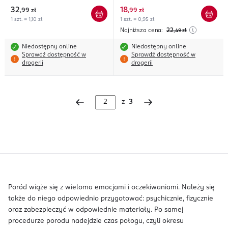
32
18
,
99 zł
,
99 zł
1 szt. = 1,10 zł
1 szt. = 0,95 zł
Najniższa cena:
22
,49
zł
Niedostępny online
Niedostępny online
Sprawdź dostępność w
Sprawdź dostępność w
drogerii
drogerii
z
3
Poród wiąże się z wieloma emocjami i oczekiwaniami. Należy się
także do niego odpowiednio przygotować: psychicznie, fizycznie
oraz zabezpieczyć w odpowiednie materiały. Po samej
procedurze porodu nadejdzie czas połogu, czyli okresu