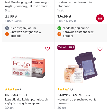
test Owulacyjny jednorazowego
zestaw do monitorowania
użytku, domowy, LH test z moczu,
płodności
strumieniowy
5 szt.
1 szt.
23
134
,
99 zł
,
99 zł
1 szt. = 4,80 zł
1 szt. = 134,99 zł
Niedostępny online
Niedostępny online
Sprawdź dostępność w
Sprawdź dostępność w
drogerii
drogerii
TYLKO U NAS
4,8
4,9
PREGNA
Start
BABYDREAM
Mamas
kapsułki dla kobiet planujących
woreczki do przechowywania
ciążę i chcących wesprzeć
pokarmu
płodność, suplement diety
30 szt.
20 szt.