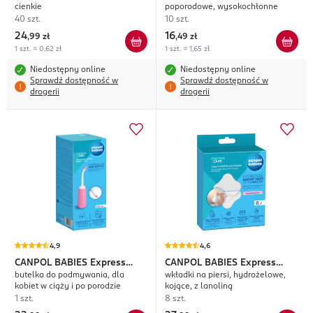
cienkie
poporodowe, wysokochłonne
40 szt.
10 szt.
24
16
,
99 zł
,
49 zł
1 szt. = 0,62 zł
1 szt. = 1,65 zł
Niedostępny online
Niedostępny online
Sprawdź dostępność w
Sprawdź dostępność w
drogerii
drogerii
4,9
4,6
CANPOL BABIES
Express
CANPOL BABIES
Express
butelka do podmywania, dla
wkładki na piersi, hydrożelowe,
Care
Care
kobiet w ciąży i po porodzie
kojące, z lanoliną
1 szt.
8 szt.