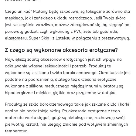
właściwie zadbać.
Czego unikać? Ftalany będą szkodliwe, są toksyczne zarówno dla
męskiego, jak i żeńskiego układu rozrodczego. Jeśli Twoja skóra
jest szczególnie wrażliwa, możesz zdecydować się, by sięgnąć po
porowaty gadżet, czyli wykonany z PVC, żelu lub galaretki,
elastomeru, Super Skin i z Lateksu w połączeniu z prezerwatywą.
Z czego są wykonane akcesoria erotyczne?
Największą zaletą akcesoriów erotycznych jest ich wpływ na
odkrywanie własnej seksualności i potrzeb. Produkty te
wykonane są z silikonu i szkła borokrzemowego. Ciało ludzkie jest
podatne na podrażnienia, dlatego też akcesoria erotyczne
wykonane z silikonu medycznego między innymi wibratory są
hipoalergiczne i miękkie, giętkie oraz przyjemne w dotyku.
Produkty ze szkła borokrzemowego takie jak szklane dilda i korki
analne nie podrażniają skóry. Po akcesoria erotyczne z tego
materiału warto sięgać, gdyż są nietoksyczne, zachowują swój
pierwotny kształt, nie ulegają zmianie pod wpływem zmiennych
temperatur.