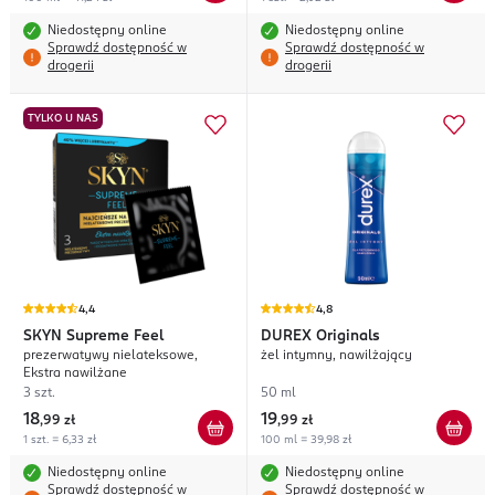
Niedostępny online
Niedostępny online
Sprawdź dostępność w
Sprawdź dostępność w
drogerii
drogerii
TYLKO U NAS
4,4
4,8
SKYN
Supreme Feel
DUREX
Originals
prezerwatywy nielateksowe,
żel intymny, nawilżający
Ekstra nawilżane
3 szt.
50 ml
18
19
,
99 zł
,
99 zł
1 szt. = 6,33 zł
100 ml = 39,98 zł
Niedostępny online
Niedostępny online
Sprawdź dostępność w
Sprawdź dostępność w