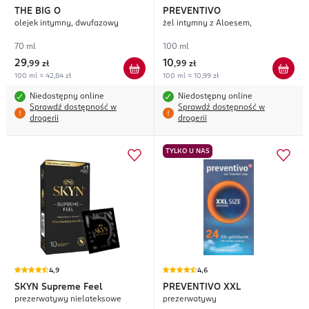
THE BIG O
PREVENTIVO
olejek intymny, dwufazowy
żel intymny z Aloesem,
70 ml
100 ml
29
10
,
99 zł
,
99 zł
100 ml = 42,84 zł
100 ml = 10,99 zł
Niedostępny online
Niedostępny online
Sprawdź dostępność w
Sprawdź dostępność w
drogerii
drogerii
TYLKO U NAS
4,9
4,6
SKYN
Supreme Feel
PREVENTIVO
XXL
prezerwatywy nielateksowe
prezerwatywy