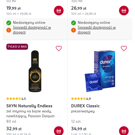
50 ml
100 ml
19
26
,
99 zł
,
99 zł
100 ml = 39,98 zł
100 ml = 26,99 zł
Niedostępny online
Niedostępny online
Sprawdź dostępność w
Sprawdź dostępność w
drogerii
drogerii
TYLKO U NAS
4,5
4,9
SKYN
Naturally Endless
DUREX
Classic
żel intymny na bazie wody,
prezerwatywy
nawilżający, Passion Daiquiri
80 ml
12 szt.
32
34
,
99 zł
,
99 zł
100 ml = 41,24 zł
1 szt. = 2,92 zł