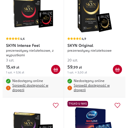
4,6
4,9
SKYN
Intense Feel
SKYN
Original
prezerwatywy nielateksowe, z
prezerwatywy nielateksowe
wypustkami
3 szt.
20 szt.
15
59
,
49 zł
,
99 zł
1 szt. = 5,16 zł
1 szt. = 3,00 zł
Niedostępny online
Niedostępny online
Sprawdź dostępność w
Sprawdź dostępność w
drogerii
drogerii
TYLKO U NAS