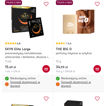
TYLKO U NAS
TYLKO U NAS
4,8
3,4
SKYN
Elite Large
THE BIG O
prezerwatywy nielateksowe,
perfumy intymne w sztyfcie
ultracienkie i delikatne, dłuższe i
szersze
3 szt.
12 g
15
34
,
49 zł
,
99 zł
1 szt. = 5,16 zł
100 g = 291,58 zł
Niedostępny online
Niedostępny online
Sprawdź dostępność w
Sprawdź dostępność w
drogerii
drogerii