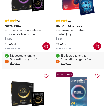
4,7
5,0
SKYN
Elite
UNIMIL
Max Love
prezerwatywy, nielateksowe,
prezerwatywy z żelem
ultracienkie i delikatne
opóźniającym
3 szt.
3 szt.
15
12
,
49 zł
,
49 zł
1 szt. = 5,16 zł
1 szt. = 4,16 zł
Niedostępny online
Niedostępny online
Sprawdź dostępność w
Sprawdź dostępność w
drogerii
drogerii
TYLKO U NAS