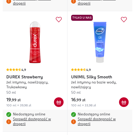
drogerii
drogerii
TYLKO U NAS
4,9
4,9
DUREX
Strawberry
UNIMIL
Silky Smooth
żel intymny, nawilżający,
żel intymny na bazie wody,
Trukawkowy
nawilżający
50 ml
50 ml
19
16
,
99 zł
,
99 zł
100 ml = 39,98 zł
100 ml = 33,98 zł
Niedostępny online
Niedostępny online
Sprawdź dostępność w
Sprawdź dostępność w
drogerii
drogerii