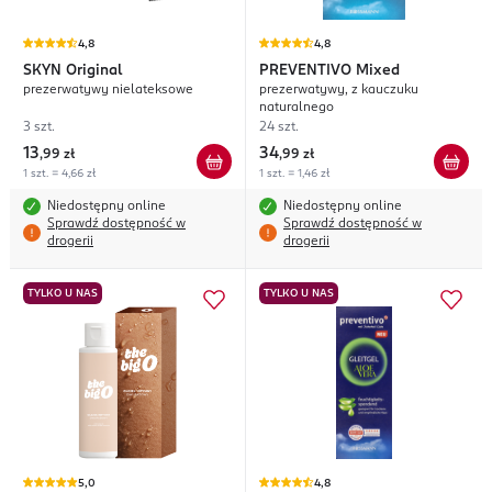
4,8
4,8
SKYN
Original
PREVENTIVO
Mixed
prezerwatywy nielateksowe
prezerwatywy, z kauczuku
naturalnego
3 szt.
24 szt.
13
34
,
99 zł
,
99 zł
1 szt. = 4,66 zł
1 szt. = 1,46 zł
Niedostępny online
Niedostępny online
Sprawdź dostępność w
Sprawdź dostępność w
drogerii
drogerii
TYLKO U NAS
TYLKO U NAS
5,0
4,8