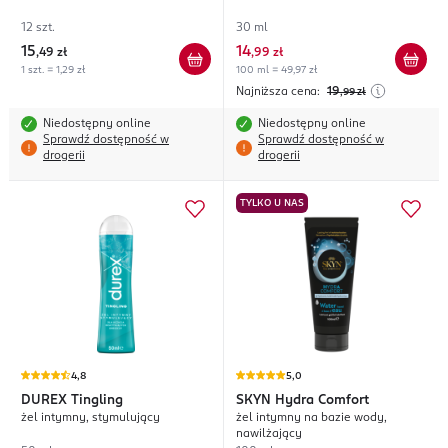
12 szt.
30 ml
15
14
,
49 zł
,
99 zł
1 szt. = 1,29 zł
100 ml = 49,97 zł
Najniższa cena:
19
,99
zł
Niedostępny online
Niedostępny online
Sprawdź dostępność w
Sprawdź dostępność w
drogerii
drogerii
TYLKO U NAS
4,8
5,0
DUREX
Tingling
SKYN
Hydra Comfort
żel intymny, stymulujący
żel intymny na bazie wody,
nawilżający