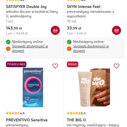
4,2
4,8
SATISFYER
Double Joy
SKYN
Intense Feel
wibrator dla par w kształcie litery
prezerwatywy nielateksowe, z
U, wodoodporny
wypustkami
1 szt.
10 szt.
143
33
,
99 zł
,
99 zł
1 szt. = 143,99 zł
1 szt. = 3,40 zł
Niedostępny online
Niedostępny online
Sprawdź dostępność w
Sprawdź dostępność w
drogerii
drogerii
TYLKO U NAS
MEGA!
4,9
5,0
PREVENTIVO
Sensitive
THE BIG O
prezerwatywy
żel intymny, nawilżająco - kojący