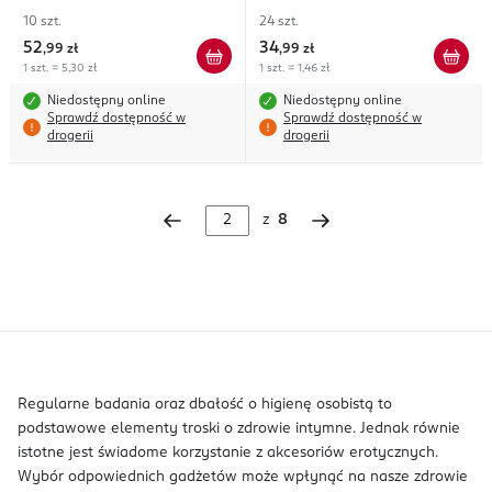
10 szt.
24 szt.
52
34
,
99 zł
,
99 zł
1 szt. = 5,30 zł
1 szt. = 1,46 zł
Niedostępny online
Niedostępny online
Sprawdź dostępność w
Sprawdź dostępność w
drogerii
drogerii
z
8
Regularne badania oraz dbałość o higienę osobistą to
podstawowe elementy troski o zdrowie intymne. Jednak równie
istotne jest świadome korzystanie z akcesoriów erotycznych.
Wybór odpowiednich gadżetów może wpłynąć na nasze zdrowie