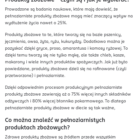
Produkty zbożowe – czym są i jak je wybierać?
Prowadzone są badania naukowe, które mają dowieść, że
pełnoziarniste produkty zbożowe mogą mieć znaczący wpływ na
wydłużenie życia nawet o 25%.
Produkty zbożowe to te, które tworzy się na bazie pszenicy,
jęczmienia, owsa, żyta, ryżu, kukurydzy. Dodatkowo można je
pozyskać dzięki gryce, proso, amarantusa i komosy ryżowej. To
dzięki temu tworzy się nie tylko mąkę, ale także chleb, kasze,
makarony i wiele innych produktów spożywczych. Jak już było
powiedziane, produkty zbożowe dzieli się na rafinowane (czyli
przetworzone) i pełnoziarniste.
Dzięki odpowiednim procesom produkcyjnym pełnoziarniste
produkty zbożowe zawierają aż o 75% więcej innych składników
odżywczych i 80% więcej błonnika pokarmowego. To dlatego
pełnoziarniste produkty zbożowe w diecie są tak ważne,
Co można znaleźć w pełnoziarnistych
produktach zbożowych?
Zdrowe produkty zbożowe są źródłem przede wszystkim