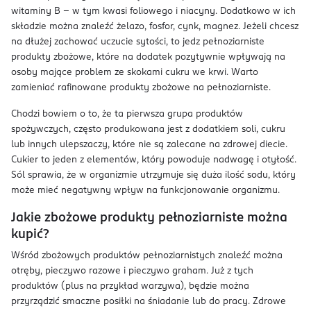
witaminy B – w tym kwasi foliowego i niacyny. Dodatkowo w ich
składzie można znaleźć żelazo, fosfor, cynk, magnez. Jeżeli chcesz
na dłużej zachować uczucie sytości, to jedz pełnoziarniste
produkty zbożowe, które na dodatek pozytywnie wpływają na
osoby mające problem ze skokami cukru we krwi. Warto
zamieniać rafinowane produkty zbożowe na pełnoziarniste.
Chodzi bowiem o to, że ta pierwsza grupa produktów
spożywczych, często produkowana jest z dodatkiem soli, cukru
lub innych ulepszaczy, które nie są zalecane na zdrowej diecie.
Cukier to jeden z elementów, który powoduje nadwagę i otyłość.
Sól sprawia, że w organizmie utrzymuje się duża ilość sodu, który
może mieć negatywny wpływ na funkcjonowanie organizmu.
Jakie zbożowe produkty pełnoziarniste można
kupić?
Wśród zbożowych produktów pełnoziarnistych znaleźć można
otręby, pieczywo razowe i pieczywo graham. Już z tych
produktów (plus na przykład warzywa), będzie można
przyrządzić smaczne posiłki na śniadanie lub do pracy. Zdrowe