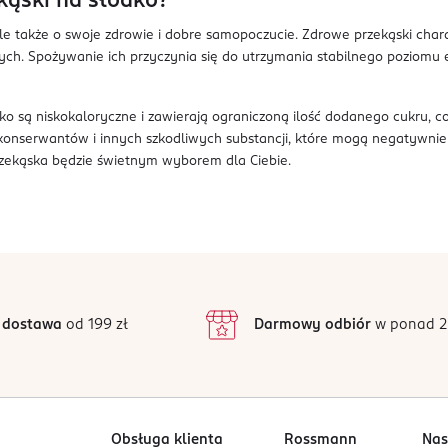
kąski na słodko?
ale także o swoje zdrowie i dobre samopoczucie. Zdrowe przekąski ch
nych. Spożywanie ich przyczynia się do utrzymania stabilnego poziomu
dko są niskokaloryczne i zawierają ograniczoną ilość dodanego cukru, 
 konserwantów i innych szkodliwych substancji, które mogą negatywnie
rzekąska będzie świetnym wyborem dla Ciebie.
 dostawa
od 199 zł
Darmowy odbiór
w ponad 2
Obsługa klienta
Rossmann
Nas