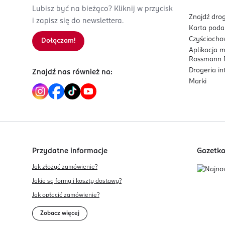
Lubisz być na bieżąco? Kliknij w przycisk
Znajdź drog
i zapisz się do newslettera.
Karta pod
Czyścioch
Dołączam!
Aplikacja 
Rossmann P
Drogeria i
Znajdź nas również na:
Marki
Przydatne informacje
Gazetk
Jak złożyć zamówienie?
Jakie są formy i koszty dostawy?
Jak opłacić zamówienie?
Zobacz więcej