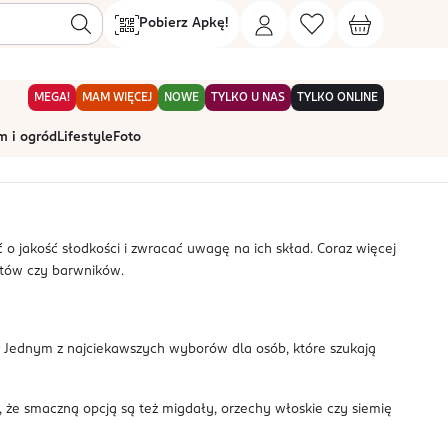
Pobierz Apkę!
MEGA!
MAM WIĘCEJ
NOWE
TYLKO U NAS
TYLKO ONLINE
 i ogród
Lifestyle
Foto
Sortowanie
domyślnie
 o jakość słodkości i zwracać uwagę na ich skład. Coraz więcej
ntów czy barwników.
. Jednym z najciekawszych wyborów dla osób, które szukają
ć, że smaczną opcją są też migdały, orzechy włoskie czy siemię