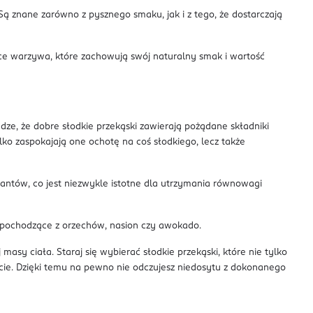
ą znane zarówno z pysznego smaku, jak i z tego, że dostarczają
iące warzywa, które zachowują swój naturalny smak i wartość
adze, że dobre słodkie przekąski zawierają pożądane składniki
lko zaspokajają one ochotę na coś słodkiego, lecz także
antów, co jest niezwykle istotne dla utrzymania równowagi
 pochodzące z orzechów, nasion czy awokado.
masy ciała. Staraj się wybierać słodkie przekąski, które nie tylko
cie. Dzięki temu na pewno nie odczujesz niedosytu z dokonanego