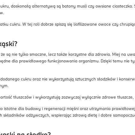
kru, doskonałą alternatywą są batony musli czy owsiane ciasteczka. S
ów.
atku cukru. W tej roli dobrze spiszą się liofilizowane owoce czy chrup
kąski?
 że są nie tylko smaczne, lecz także korzystne dla zdrowia. Miej na uw
zbędne dla prawidłowego funkcjonowania organizmu. Dzięki temu nie ty
 dodanego cukru oraz nie wykorzystują sztucznych słodzików i konserw
znym.
rtość tłuszczów i wykorzystują zazwyczaj wyłącznie zdrowe tłuszcze,
zo istotne dla budowy i regeneracji mięśni oraz utrzymania prawidłowej 
h składników odżywczych, wspierając zdrową dietę i dobre samopoczu