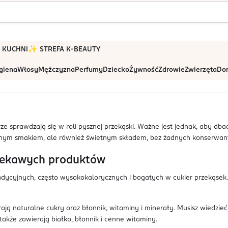
 W KUCHNI
✨ STREFA K-BEAUTY
igiena
Włosy
Mężczyzna
Perfumy
Dziecko
Żywność
Zdrowie
Zwierzęta
Dom
e sprawdzają się w roli pysznej przekąski. Ważne jest jednak, aby dbać
pysznym smakiem, ale również świetnym składem, bez żadnych konserwa
ciekawych produktów
adycyjnych, często wysokokalorycznych i bogatych w cukier przekąsek
rają naturalne cukry oraz błonnik, witaminy i minerały. Musisz wiedzie
 także zawierają białko, błonnik i cenne witaminy.