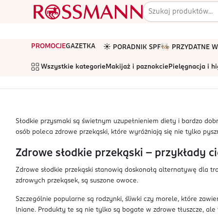
PROMOCJE
GAZETKA
☀️ PORADNIK SPF
🧑🏻‍🍳 PRZYDATNE
Wszystkie kategorie
Makijaż i paznokcie
Pielęgnacja i h
Słodkie przysmaki są świetnym uzupełnieniem diety i bardzo dobrz
osób poleca zdrowe przekąski, które wyróżniają się nie tylko 
Zdrowe słodkie przekąski – przykłady 
Zdrowe słodkie przekąski stanowią doskonałą alternatywę dla tr
zdrowych przekąsek, są suszone owoce.
Szczególnie popularne są rodzynki, śliwki czy morele, które zawie
lniane. Produkty te są nie tylko są bogate w zdrowe tłuszcze, ale