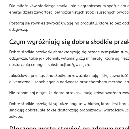
Dla miłośników słodkiego smaku, ale z ograniczonym spożyciem cu
energii dzięki zawartości pełnoziarnistych zbóż i suszonych owoc
Postaraj się również zwrócić uwagę na produkty, które są bez dod
odżywczą.
Czym wyróżniają się dobre słodkie prze
Dobre słodkie przekąski charakteryzują się przede wszystkim tym,
odżywcze, takie jak błonnik, witaminy czy minerały, które są nie
dostarczają cennych substancji odżywczych.
Jakościowe przekąski na słodko przeważnie mają niską zawartość
glikemicznej i zapobiegania nadwadze oraz chorobom metabolic
Nie zapominaj o tym, że dobre przekąski mają zrównoważoną zawa
Dobre słodkie przekąski są także bogate w białko, które jest bard
smakują dobrze, ale także dostarczają organizmowi wartościowyc
zakupu.