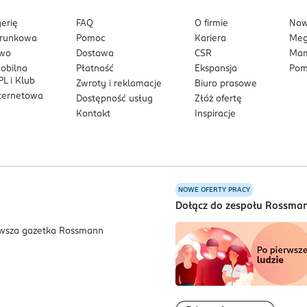
erię
FAQ
O firmie
No
arunkowa
Pomoc
Kariera
Me
owo
Dostawa
CSR
Mam
mobilna
Płatność
Ekspansja
Pom
L i Klub
Zwroty i reklamacje
Biuro prasowe
nternetowa
Dostępność usług
Złóż ofertę
Kontakt
Inspiracje
NOWE OFERTY PRACY
a
Dołącz do zespołu Rossma