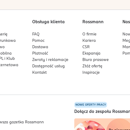
Obsługa klienta
Rossmann
Nas
erię
FAQ
O firmie
No
arunkowa
Pomoc
Kariera
Me
owo
Dostawa
CSR
Mam
mobilna
Płatność
Ekspansja
Pom
L i Klub
Zwroty i reklamacje
Biuro prasowe
nternetowa
Dostępność usług
Złóż ofertę
Kontakt
Inspiracje
NOWE OFERTY PRACY
a
Dołącz do zespołu Rossma