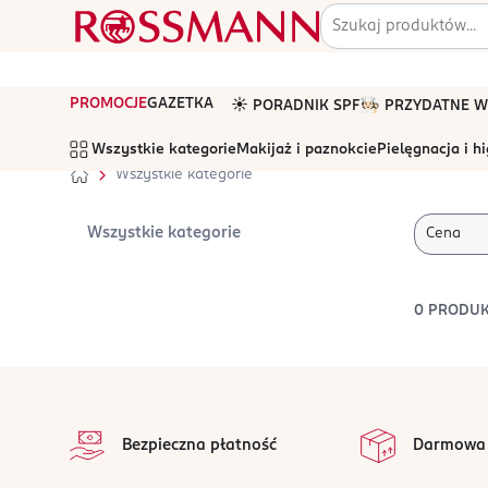
PROMOCJE
GAZETKA
☀️ PORADNIK SPF
🧑🏻‍🍳 PRZYDATNE
Wszystkie kategorie
Makijaż i paznokcie
Pielęgnacja i h
Wszystkie kategorie
Wszystkie kategorie
Cena
0
PRODU
stopka
Bezpieczna płatność
Darmowa