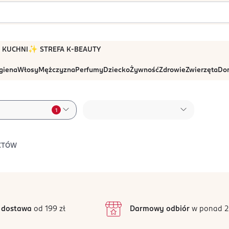
 W KUCHNI
✨ STREFA K-BEAUTY
igiena
Włosy
Mężczyzna
Perfumy
Dziecko
Żywność
Zdrowie
Zwierzęta
Dom
1
KTÓW
 dostawa
od 199 zł
Darmowy odbiór
w ponad 2