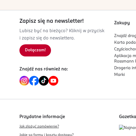
Zapisz się na newsletter!
Zakupy
Lubisz być na bieżąco? Kliknij w przycisk
Znajdź drog
i zapisz się do newslettera.
Karta pod
Czyścioch
Dołączam!
Aplikacja 
Rossmann P
Drogeria i
Znajdź nas również na:
Marki
Przydatne informacje
Gazetk
Jak złożyć zamówienie?
Jakie są formy i koszty dostawy?