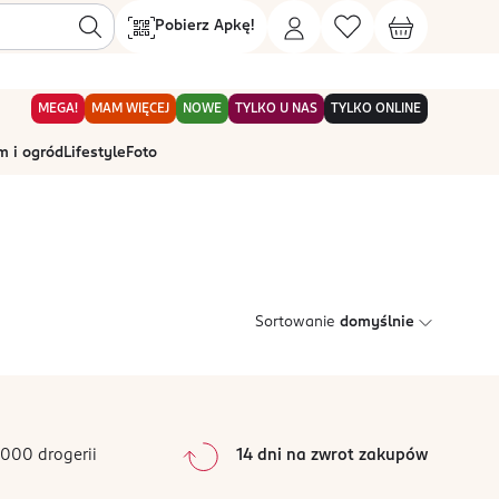
Pobierz Apkę!
MEGA!
MAM WIĘCEJ
NOWE
TYLKO U NAS
TYLKO ONLINE
 i ogród
Lifestyle
Foto
Sortowanie
domyślnie
000 drogerii
14 dni na zwrot zakupów