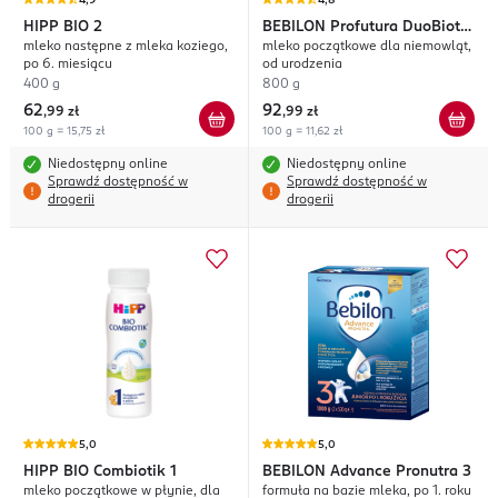
4,9
4,8
HIPP
BIO 2
BEBILON
Profutura DuoBiotik
mleko następne z mleka koziego,
mleko początkowe dla niemowląt,
1
po 6. miesiącu
od urodzenia
400 g
800 g
62
92
,
99 zł
,
99 zł
100 g = 15,75 zł
100 g = 11,62 zł
Niedostępny online
Niedostępny online
Sprawdź dostępność w
Sprawdź dostępność w
drogerii
drogerii
5,0
5,0
HIPP
BIO Combiotik 1
BEBILON
Advance Pronutra 3
mleko początkowe w płynie, dla
formuła na bazie mleka, po 1. roku