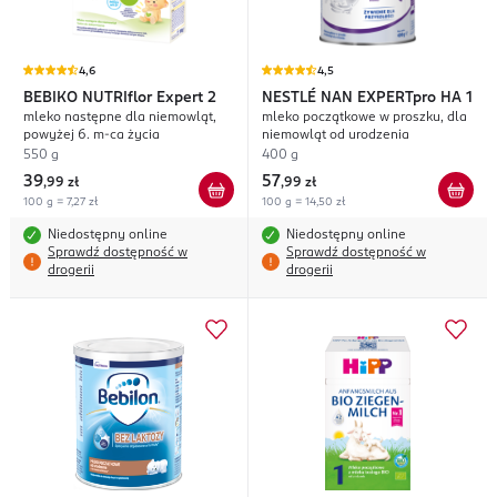
4,6
4,5
BEBIKO
NUTRIflor Expert 2
NESTLÉ NAN
EXPERTpro HA 1
mleko następne dla niemowląt,
mleko początkowe w proszku, dla
powyżej 6. m-ca życia
niemowląt od urodzenia
550 g
400 g
39
57
,
99 zł
,
99 zł
100 g = 7,27 zł
100 g = 14,50 zł
Niedostępny online
Niedostępny online
Sprawdź dostępność w
Sprawdź dostępność w
drogerii
drogerii