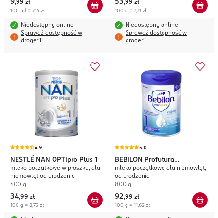
9
53
,
99 zł
,
99 zł
100 ml = 7,14 zł
100 g = 7,71 zł
Niedostępny online
Niedostępny online
Sprawdź dostępność w
Sprawdź dostępność w
drogerii
drogerii
4,9
5,0
NESTLÉ NAN
OPTIpro Plus 1
BEBILON
Profutura
mleko początkowe w proszku, dla
mleko początkowe dla niemowląt,
CesarBiotik 1
niemowląt od urodzenia
od urodzenia
400 g
800 g
34
92
,
99 zł
,
99 zł
100 g = 8,75 zł
100 g = 11,62 zł