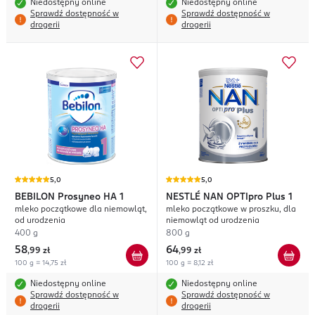
Niedostępny online
Niedostępny online
Sprawdź dostępność w
Sprawdź dostępność w
drogerii
drogerii
5,0
5,0
BEBILON
Prosyneo HA 1
NESTLÉ NAN
OPTIpro Plus 1
mleko początkowe dla niemowląt,
mleko początkowe w proszku, dla
od urodzenia
niemowląt od urodzenia
400 g
800 g
58
64
,
99 zł
,
99 zł
100 g = 14,75 zł
100 g = 8,12 zł
Niedostępny online
Niedostępny online
Sprawdź dostępność w
Sprawdź dostępność w
drogerii
drogerii