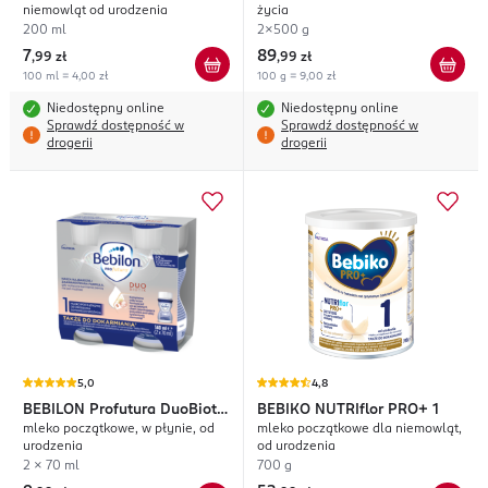
niemowląt od urodzenia
życia
200 ml
2x500 g
7
89
,
99 zł
,
99 zł
100 ml = 4,00 zł
100 g = 9,00 zł
Niedostępny online
Niedostępny online
Sprawdź dostępność w
Sprawdź dostępność w
drogerii
drogerii
5,0
4,8
BEBILON
Profutura DuoBiotik
BEBIKO
NUTRIflor PRO+ 1
mleko początkowe, w płynie, od
mleko początkowe dla niemowląt,
1
urodzenia
od urodzenia
2 x 70 ml
700 g