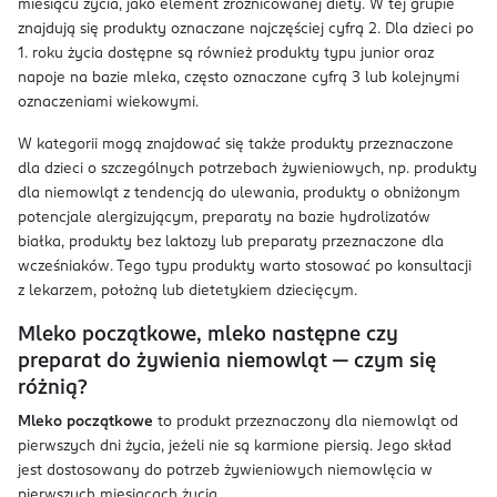
miesiącu życia, jako element zróżnicowanej diety. W tej grupie
znajdują się produkty oznaczane najczęściej cyfrą 2. Dla dzieci po
1. roku życia dostępne są również produkty typu junior oraz
napoje na bazie mleka, często oznaczane cyfrą 3 lub kolejnymi
oznaczeniami wiekowymi.
W kategorii mogą znajdować się także produkty przeznaczone
dla dzieci o szczególnych potrzebach żywieniowych, np. produkty
dla niemowląt z tendencją do ulewania, produkty o obniżonym
potencjale alergizującym, preparaty na bazie hydrolizatów
białka, produkty bez laktozy lub preparaty przeznaczone dla
wcześniaków. Tego typu produkty warto stosować po konsultacji
z lekarzem, położną lub dietetykiem dziecięcym.
Mleko początkowe, mleko następne czy
preparat do żywienia niemowląt — czym się
różnią?
Mleko początkowe
to produkt przeznaczony dla niemowląt od
pierwszych dni życia, jeżeli nie są karmione piersią. Jego skład
jest dostosowany do potrzeb żywieniowych niemowlęcia w
pierwszych miesiącach życia.