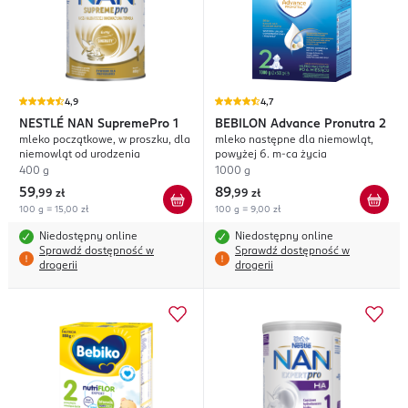
4,9
4,7
NESTLÉ NAN
SupremePro 1
BEBILON
Advance Pronutra 2
mleko początkowe, w proszku, dla
mleko następne dla niemowląt,
niemowląt od urodzenia
powyżej 6. m-ca życia
400 g
1000 g
59
89
,
99 zł
,
99 zł
100 g = 15,00 zł
100 g = 9,00 zł
Niedostępny online
Niedostępny online
Sprawdź dostępność w
Sprawdź dostępność w
drogerii
drogerii