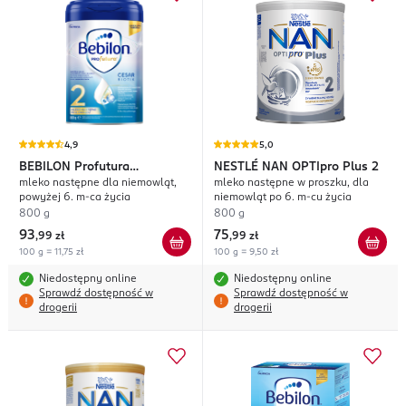
4,9
5,0
BEBILON
Profutura
NESTLÉ NAN
OPTIpro Plus 2
mleko następne dla niemowląt,
mleko następne w proszku, dla
CesarBiotik 2
powyżej 6. m-ca życia
niemowląt po 6. m-cu życia
800 g
800 g
93
75
,
99 zł
,
99 zł
100 g = 11,75 zł
100 g = 9,50 zł
Niedostępny online
Niedostępny online
Sprawdź dostępność w
Sprawdź dostępność w
drogerii
drogerii