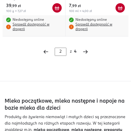
39
7
,
99 zł
,
99 zł
100 g = 7,27 zł
100 ml = 4,00 zł
Niedostępny online
Niedostępny online
Sprawdź dostępność w
Sprawdź dostępność w
drogerii
drogerii
z
4
Mleka początkowe, mleka następne i napoje na
bazie mleka dla dzieci
Produkty do żywienia niemowląt i małych dzieci są przeznaczone
dla najmłodszych na różnych etapach rozwoju. W tej kategorii
znajdziesz m.in.
mleka początkowe
,
mleka następne
,
preparaty