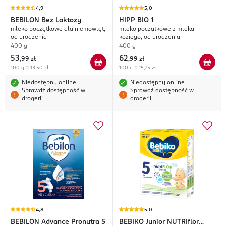
4,9
5,0
BEBILON
Bez Laktozy
HIPP
BIO 1
mleko początkowe dla niemowląt,
mleko początkowe z mleka
od urodzenia
koziego, od urodzenia
400 g
400 g
53
62
,
99 zł
,
99 zł
100 g = 13,50 zł
100 g = 15,75 zł
Niedostępny online
Niedostępny online
Sprawdź dostępność w
Sprawdź dostępność w
drogerii
drogerii
4,8
5,0
BEBILON
Advance Pronutra 5
BEBIKO
Junior NUTRIflor