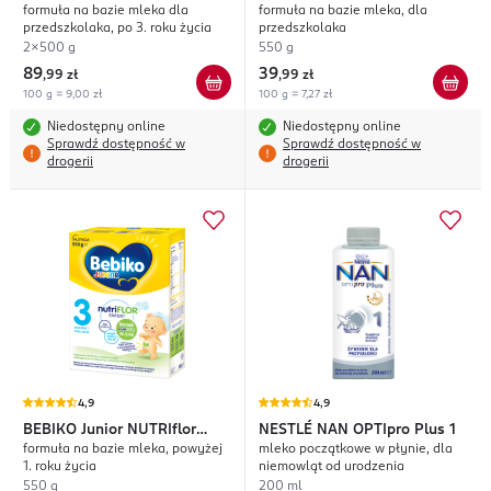
formuła na bazie mleka dla
formuła na bazie mleka, dla
Expert 5
przedszkolaka, po 3. roku życia
przedszkolaka
2x500 g
550 g
89
39
,
99 zł
,
99 zł
100 g = 9,00 zł
100 g = 7,27 zł
Niedostępny online
Niedostępny online
Sprawdź dostępność w
Sprawdź dostępność w
drogerii
drogerii
4,9
4,9
BEBIKO
Junior NUTRIflor
NESTLÉ NAN
OPTIpro Plus 1
formuła na bazie mleka, powyżej
mleko początkowe w płynie, dla
Expert 3
1. roku życia
niemowląt od urodzenia
550 g
200 ml