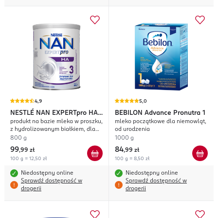
4,9
5,0
NESTLÉ NAN
EXPERTpro HA
BEBILON
Advance Pronutra 1
produkt na bazie mleka w proszku,
mleko początkowe dla niemowląt,
3
z hydrolizowanym białkiem, dla
od urodzenia
małych dzieci
800 g
1000 g
99
84
,
99 zł
,
99 zł
100 g = 12,50 zł
100 g = 8,50 zł
Niedostępny online
Niedostępny online
Sprawdź dostępność w
Sprawdź dostępność w
drogerii
drogerii