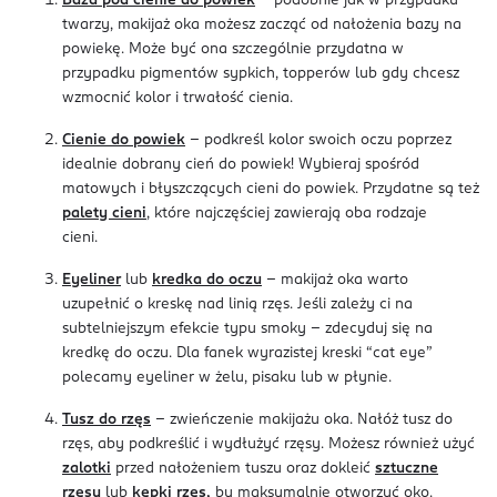
Baza pod cienie do powiek
- podobnie jak w przypadku
twarzy, makijaż oka możesz zacząć od nałożenia bazy na
powiekę. Może być ona szczególnie przydatna w
przypadku pigmentów sypkich, topperów lub gdy chcesz
wzmocnić kolor i trwałość cienia.
Cienie do powiek
- podkreśl kolor swoich oczu poprzez
idealnie dobrany cień do powiek! Wybieraj spośród
matowych i błyszczących cieni do powiek. Przydatne są też
palety cieni
, które najczęściej zawierają oba rodzaje
cieni.
Eyeliner
lub
kredka do oczu
- makijaż oka warto
uzupełnić o kreskę nad linią rzęs. Jeśli zależy ci na
subtelniejszym efekcie typu smoky - zdecyduj się na
kredkę do oczu. Dla fanek wyrazistej kreski “cat eye”
polecamy eyeliner w żelu, pisaku lub w płynie.
Tusz do rzęs
- zwieńczenie makijażu oka. Nałóż tusz do
rzęs, aby podkreślić i wydłużyć rzęsy. Możesz również użyć
zalotki
przed nałożeniem tuszu oraz dokleić
sztuczne
rzęsy
lub
kępki rzęs
,
by maksymalnie otworzyć oko.