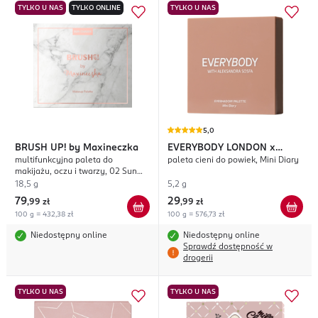
TYLKO U NAS
TYLKO ONLINE
TYLKO U NAS
5,0
BRUSH UP!
by Maxineczka
EVERYBODY LONDON
x
multifunkcyjna paleta do
paleta cieni do powiek, Mini Diary
Aleksandra Sosfa
makijażu, oczu i twarzy, 02 Sun
Chaser
18,5 g
5,2 g
79
29
,
99 zł
,
99 zł
100 g = 432,38 zł
100 g = 576,73 zł
Niedostępny online
Niedostępny online
Sprawdź dostępność w
drogerii
TYLKO U NAS
TYLKO U NAS