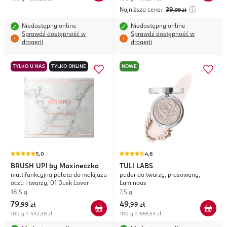
Najniższa cena:
39
,99
zł
Niedostępny online
Niedostępny online
Sprawdź dostępność w
Sprawdź dostępność w
drogerii
drogerii
TYLKO U NAS
TYLKO ONLINE
NOWE
5,0
4,8
BRUSH UP!
by Maxineczka
TULI LABS
multifunkcyjna paleta do makijażu
puder do twarzy, prasowany,
oczu i twarzy, 01 Dusk Lover
Luminous
18,5 g
7,5 g
79
49
,
99 zł
,
99 zł
100 g = 432,38 zł
100 g = 666,53 zł