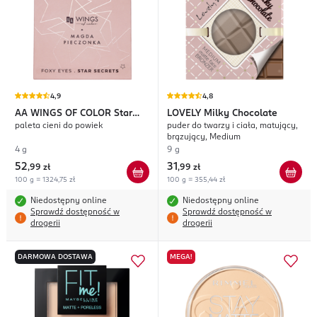
4,9
4,8
AA WINGS OF COLOR
Star
LOVELY
Milky Chocolate
paleta cieni do powiek
puder do twarzy i ciała, matujący,
Secrets Foxy Eyes
brązujący, Medium
4 g
9 g
52
31
,
99 zł
,
99 zł
100 g = 1324,75 zł
100 g = 355,44 zł
Niedostępny online
Niedostępny online
Sprawdź dostępność w
Sprawdź dostępność w
drogerii
drogerii
DARMOWA DOSTAWA
MEGA!