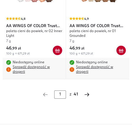
4,8
4,9
AA WINGS OF COLOR
Trust
AA WINGS OF COLOR
Trust
paleta cieni do powiek, nr 02 Inner
paleta cieni do powiek, nr 01
Your Wings True Vision
Your Wings True Vision
Light
Grounded
7 g
7 g
46
46
,
99 zł
,
99 zł
100 g = 671,29 zł
100 g = 671,29 zł
Niedostępny online
Niedostępny online
Sprawdź dostępność w
Sprawdź dostępność w
drogerii
drogerii
z
41