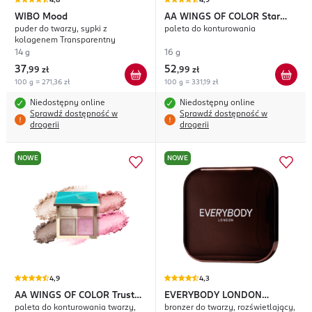
4,8
4,9
WIBO
Mood
AA WINGS OF COLOR
Star
puder do twarzy, sypki z
paleta do konturowania
Secrets
kolagenem Transparentny
14 g
16 g
37
52
,
99 zł
,
99 zł
100 g = 271,36 zł
100 g = 331,19 zł
Niedostępny online
Niedostępny online
Sprawdź dostępność w
Sprawdź dostępność w
drogerii
drogerii
NOWE
NOWE
4,9
4,3
AA WINGS OF COLOR
Trust
EVERYBODY LONDON
paleta do konturowania twarzy,
bronzer do twarzy, rozświetlający,
Your Wings
Radiant