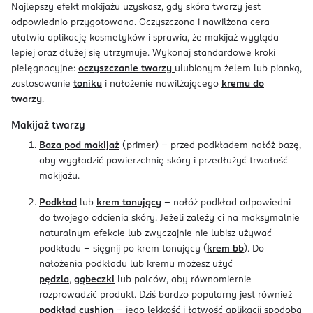
Najlepszy efekt makijażu uzyskasz, gdy skóra twarzy jest
odpowiednio przygotowana. Oczyszczona i nawilżona cera
ułatwia aplikację kosmetyków i sprawia, że makijaż wygląda
lepiej oraz dłużej się utrzymuje. Wykonaj standardowe kroki
pielęgnacyjne:
oczyszczanie twarzy
ulubionym żelem lub pianką,
zastosowanie
toniku
i nałożenie nawilżającego
kremu do
twarzy
.
Makijaż twarzy
Baza pod makijaż
(primer) - przed podkładem nałóż bazę,
aby wygładzić powierzchnię skóry i przedłużyć trwałość
makijażu.
Podkład
lub
krem tonujący
- nałóż podkład odpowiedni
do twojego odcienia skóry. Jeżeli zależy ci na maksymalnie
naturalnym efekcie lub zwyczajnie nie lubisz używać
podkładu - sięgnij po krem tonujący (
krem bb
). Do
nałożenia podkładu lub kremu możesz użyć
pędzla
,
gąbeczki
lub palców, aby równomiernie
rozprowadzić produkt. Dziś bardzo popularny jest również
podkład cushion
- jego lekkość i łatwość aplikacji spodoba