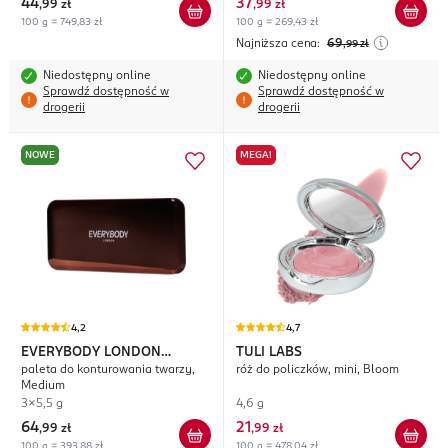
44
37
,
99 zł
,
99 zł
100 g = 749,83 zł
100 g = 269,43 zł
Najniższa cena:
69
,99
zł
Niedostępny online
Niedostępny online
Sprawdź dostępność w
Sprawdź dostępność w
drogerii
drogerii
NOWE
MEGA!
4,2
4,7
EVERYBODY LONDON
TULI LABS
paleta do konturowania twarzy,
róż do policzków, mini, Bloom
Luminous
Medium
3x5,5 g
4,6 g
64
21
,
99 zł
,
99 zł
100 g = 393,88 zł
100 g = 478,04 zł