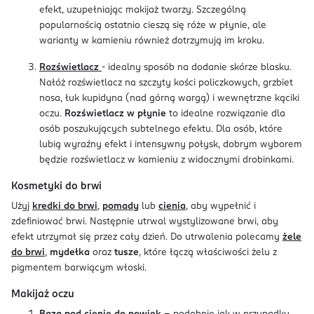
efekt, uzupełniając makijaż twarzy. Szczególną
popularnością ostatnio cieszą się róże w płynie, ale
warianty w kamieniu również dotrzymują im kroku.
Rozświetlacz
- idealny sposób na dodanie skórze blasku.
Nałóż rozświetlacz na szczyty kości policzkowych, grzbiet
nosa, łuk kupidyna (nad górną wargą) i wewnętrzne kąciki
oczu.
Rozświetlacz w płynie
to idealne rozwiązanie dla
osób poszukujących subtelnego efektu. Dla osób, które
lubią wyraźny efekt i intensywny połysk, dobrym wyborem
będzie rozświetlacz w kamieniu z widocznymi drobinkami.
Kosmetyki do brwi
Użyj
kredki do brwi
,
pomady
lub
cienia
, aby wypełnić i
zdefiniować brwi. Następnie utrwal wystylizowane brwi, aby
efekt utrzymał się przez cały dzień. Do utrwalenia polecamy
żele
do brwi
,
mydełka
oraz
tusze
, które łączą właściwości żelu z
pigmentem barwiącym włoski.
Makijaż oczu