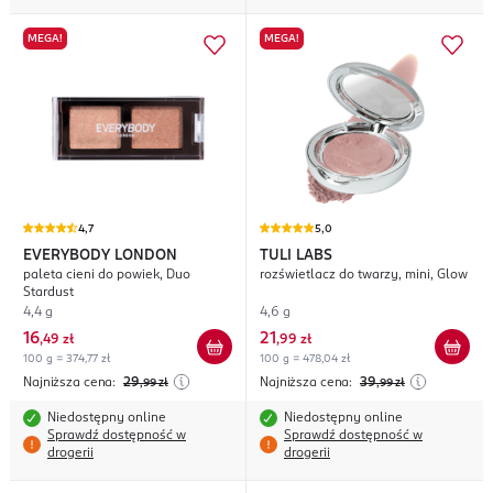
MEGA!
MEGA!
4,7
5,0
EVERYBODY LONDON
TULI LABS
paleta cieni do powiek, Duo
rozświetlacz do twarzy, mini, Glow
Stardust
4,4 g
4,6 g
16
21
,
49 zł
,
99 zł
100 g = 374,77 zł
100 g = 478,04 zł
Najniższa cena:
29
Najniższa cena:
39
,99
zł
,99
zł
Niedostępny online
Niedostępny online
Sprawdź dostępność w
Sprawdź dostępność w
drogerii
drogerii