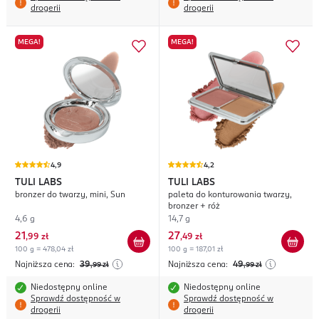
drogerii
drogerii
MEGA!
MEGA!
4,9
4,2
TULI LABS
TULI LABS
bronzer do twarzy, mini, Sun
paleta do konturowania twarzy,
bronzer + róż
4,6 g
14,7 g
21
27
,
99 zł
,
49 zł
100 g = 478,04 zł
100 g = 187,01 zł
Najniższa cena:
39
Najniższa cena:
49
,99
zł
,99
zł
Niedostępny online
Niedostępny online
Sprawdź dostępność w
Sprawdź dostępność w
drogerii
drogerii