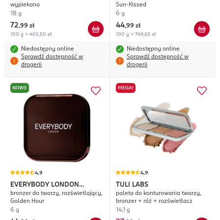
wypiekana
Sun-Kissed
18 g
6 g
72
44
,
99 zł
,
99 zł
100 g = 405,50 zł
100 g = 749,83 zł
Niedostępny online
Niedostępny online
Sprawdź dostępność w
Sprawdź dostępność w
drogerii
drogerii
NOWE
MEGA!
4,9
4,9
EVERYBODY LONDON
TULI LABS
bronzer do twarzy, rozświetlający,
paleta do konturowania twarzy,
Radiant
Golden Hour
bronzer + róż + rozświetlacz
6 g
14,1 g