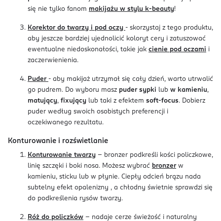
się nie tylko fanom
makijażu w stylu k-beauty
!
Korektor do twarzy i pod oczy
- skorzystaj z tego produktu,
aby jeszcze bardziej ujednolicić koloryt cery i zatuszować
ewentualne niedoskonałości, takie jak
cienie pod oczami
i
zaczerwienienia.
Puder
- aby makijaż utrzymał się cały dzień, warto utrwalić
go pudrem. Do wyboru masz
puder sypki
lub
w kamieniu
,
matujący
,
fixujący
lub taki z efektem
soft-focus
. Dobierz
puder według swoich osobistych preferencji i
oczekiwanego rezultatu.
Konturowanie i rozświetlanie
Konturowanie twarzy
- bronzer podkreśli kości policzkowe,
linię szczęki i boki nosa. Możesz wybrać
bronzer
w
kamieniu, sticku lub w płynie. Ciepły odcień brązu nada
subtelny efekt opalenizny , a chłodny świetnie sprawdzi się
do podkreślenia rysów twarzy.
Róż do policzków
- nadaje cerze świeżość i naturalny