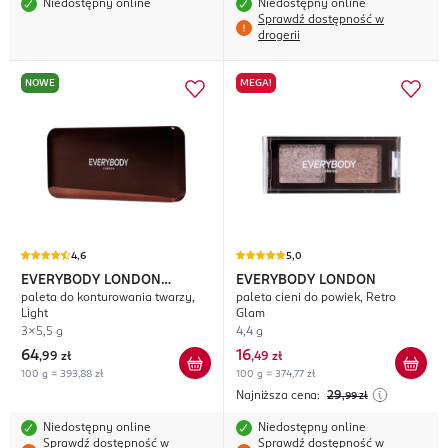
Niedostępny online
Niedostępny online
Sprawdź dostępność w
drogerii
NOWE
MEGA!
4,6
5,0
EVERYBODY LONDON
EVERYBODY LONDON
paleta do konturowania twarzy,
paleta cieni do powiek, Retro
Luminous
Light
Glam
3x5,5 g
4,4 g
64
16
,
99 zł
,
49 zł
100 g = 393,88 zł
100 g = 374,77 zł
Najniższa cena:
29
,99
zł
Niedostępny online
Niedostępny online
Sprawdź dostępność w
Sprawdź dostępność w