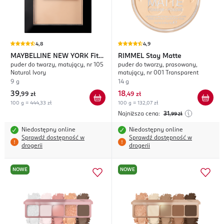
4,8
4,9
MAYBELLINE NEW YORK
Fit
RIMMEL
Stay Matte
puder do twarzy, matujący, nr 105
puder do twarzy, prasowany,
Me Matte + Poreless
Natural Ivory
matujący, nr 001 Transparent
9 g
14 g
39
18
,
99 zł
,
49 zł
100 g = 444,33 zł
100 g = 132,07 zł
Najniższa cena:
31
,99
zł
Niedostępny online
Niedostępny online
Sprawdź dostępność w
Sprawdź dostępność w
drogerii
drogerii
NOWE
NOWE