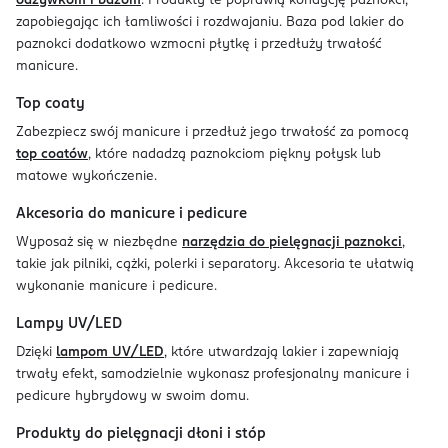
odżywkom i bazom
. Produkty te poprawią kondycję paznokci,
zapobiegając ich łamliwości i rozdwajaniu. Baza pod lakier do
paznokci dodatkowo wzmocni płytkę i przedłuży trwałość
manicure.
Top coaty
Zabezpiecz swój manicure i przedłuż jego trwałość za pomocą
top coatów
, które nadadzą paznokciom piękny połysk lub
matowe wykończenie.
Akcesoria do manicure i pedicure
Wyposaż się w niezbędne
narzędzia do pielęgnacji paznokci
,
takie jak pilniki, cążki, polerki i separatory. Akcesoria te ułatwią
wykonanie manicure i pedicure.
Lampy UV/LED
Dzięki
lampom UV/LED
, które utwardzają lakier i zapewniają
trwały efekt, samodzielnie wykonasz profesjonalny manicure i
pedicure hybrydowy w swoim domu.
Produkty do pielęgnacji dłoni i stóp