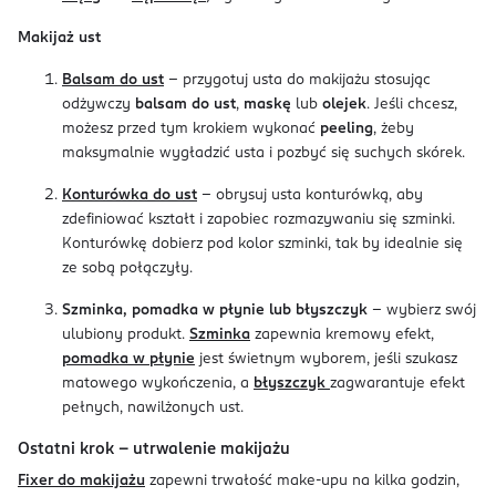
Makijaż ust
Balsam do ust
- przygotuj usta do makijażu stosując
odżywczy
balsam do ust
,
maskę
lub
olejek
. Jeśli chcesz,
możesz przed tym krokiem wykonać
peeling
, żeby
maksymalnie wygładzić usta i pozbyć się suchych skórek.
Konturówka do ust
- obrysuj usta konturówką, aby
zdefiniować kształt i zapobiec rozmazywaniu się szminki.
Konturówkę dobierz pod kolor szminki, tak by idealnie się
ze sobą połączyły.
Szminka, pomadka w płynie lub błyszczyk
- wybierz swój
ulubiony produkt.
Szminka
zapewnia kremowy efekt,
pomadka w płynie
jest świetnym wyborem, jeśli szukasz
matowego wykończenia, a
błyszczyk
zagwarantuje efekt
pełnych, nawilżonych ust.
Ostatni krok - utrwalenie makijażu
Fixer do makijażu
zapewni trwałość make-upu na kilka godzin,