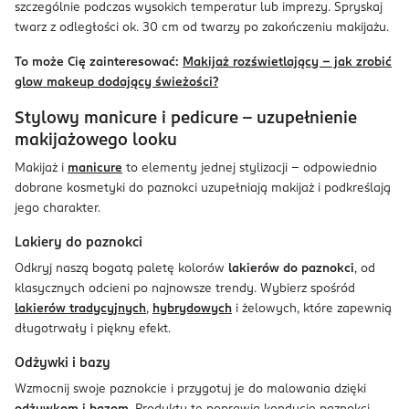
szczególnie podczas wysokich temperatur lub imprezy. Spryskaj
twarz z odległości ok. 30 cm od twarzy po zakończeniu makijażu.
To może Cię zainteresować:
Makijaż rozświetlający - jak zrobić
glow makeup dodający świeżości?
Stylowy manicure i pedicure - uzupełnienie
makijażowego looku
Makijaż i
manicure
to elementy jednej stylizacji – odpowiednio
dobrane kosmetyki do paznokci uzupełniają makijaż i podkreślają
jego charakter.
Lakiery do paznokci
Odkryj naszą bogatą paletę kolorów
lakierów do paznokci
, od
klasycznych odcieni po najnowsze trendy. Wybierz spośród
lakierów tradycyjnych
,
hybrydowych
i żelowych, które zapewnią
długotrwały i piękny efekt.
Odżywki i bazy
Wzmocnij swoje paznokcie i przygotuj je do malowania dzięki