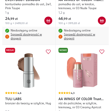
EVERYBODY LONDON
AA WINGS OF COLOR
Trust
konturówka-pomadka do ust, 2w1,
pomadka do ust, w kredce,
Your Wings Say It Bold
Pink Taupe
kremowa, nr 03 Nude Taupe
1 g
1,2 g
24
46
,
99 zł
,
99 zł
100 g = 2499,00 zł
100 g = 3915,83 zł
Niedostępny online
Niedostępny online
Sprawdź dostępność w
Sprawdź dostępność w
drogerii
drogerii
MEGA!
NOWE
4,6
4,3
TULI LABS
AA WINGS OF COLOR
Trust
bronzer do twarzy w sztyfcie, Hug
róż do policzków, w sztyfcie,
Your Wings Allure
kremowy, nr 03 Creamy Apricot