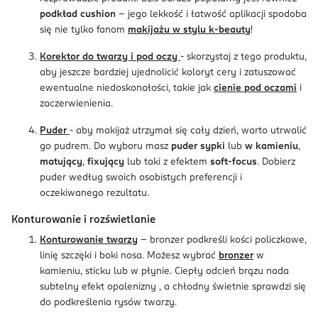
podkład cushion
- jego lekkość i łatwość aplikacji spodoba
się nie tylko fanom
makijażu w stylu k-beauty
!
Korektor do twarzy i pod oczy
- skorzystaj z tego produktu,
aby jeszcze bardziej ujednolicić koloryt cery i zatuszować
ewentualne niedoskonałości, takie jak
cienie pod oczami
i
zaczerwienienia.
Puder
- aby makijaż utrzymał się cały dzień, warto utrwalić
go pudrem. Do wyboru masz
puder sypki
lub
w kamieniu
,
matujący
,
fixujący
lub taki z efektem
soft-focus
. Dobierz
puder według swoich osobistych preferencji i
oczekiwanego rezultatu.
Konturowanie i rozświetlanie
Konturowanie twarzy
- bronzer podkreśli kości policzkowe,
linię szczęki i boki nosa. Możesz wybrać
bronzer
w
kamieniu, sticku lub w płynie. Ciepły odcień brązu nada
subtelny efekt opalenizny , a chłodny świetnie sprawdzi się
do podkreślenia rysów twarzy.