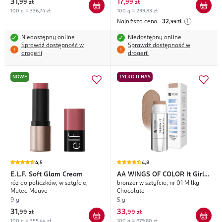
31
17
,
99 zł
,
99 zł
100 g = 336,74 zł
100 g = 299,83 zł
Najniższa cena:
32
,99
zł
Niedostępny online
Niedostępny online
Sprawdź dostępność w
Sprawdź dostępność w
drogerii
drogerii
NOWE
TYLKO U NAS
4,5
4,8
E.L.F.
Soft Glam Cream
AA WINGS OF COLOR
It Girl
róż do policzków, w sztyfcie,
bronzer w sztyfcie, nr 01 Milky
Design It
Muted Mauve
Chocolate
9 g
5 g
31
33
,
99 zł
,
99 zł
100 g = 355,44 zł
100 g = 679,80 zł