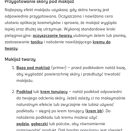
Przygotowanie skóry pod makijaż
Najlepszy efekt makijażu uzyskasz, gdy skóra twarzy jest
odpowiednio przygotowana. Oczyszczona i nawilżona cera
ułatwia aplikację kosmetyków i sprawia, że makijaż wygląda
lepiej oraz dłużej się utrzymuje. Wykonaj standardowe kroki
pielęgnacyjne:
oczyszczanie twarzy
ulubionym żelem lub pianką,
zastosowanie
toniku
i nałożenie nawilżającego
kremu do
twarzy
.
Makijaż twarzy
Baza pod makijaż
(primer) - przed podkładem nałóż bazę,
aby wygładzić powierzchnię skóry i przedłużyć trwałość
makijażu.
Podkład
lub
krem tonujący
- nałóż podkład odpowiedni
do twojego odcienia skóry. Jeżeli zależy ci na maksymalnie
naturalnym efekcie lub zwyczajnie nie lubisz używać
podkładu - sięgnij po krem tonujący (
krem bb
). Do
nałożenia podkładu lub kremu możesz użyć
pędzla
,
gąbeczki
lub palców, aby równomiernie
rozprowadzić produkt. Dziś bardzo popularny jest również