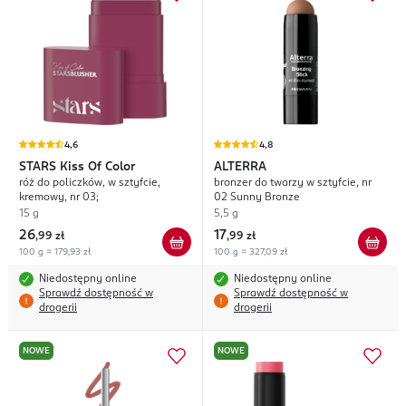
4,6
4,8
STARS
Kiss Of Color
ALTERRA
róż do policzków, w sztyfcie,
bronzer do twarzy w sztyfcie, nr
kremowy, nr 03;
02 Sunny Bronze
15 g
5,5 g
26
17
,
99 zł
,
99 zł
100 g = 179,93 zł
100 g = 327,09 zł
Niedostępny online
Niedostępny online
Sprawdź dostępność w
Sprawdź dostępność w
drogerii
drogerii
NOWE
NOWE