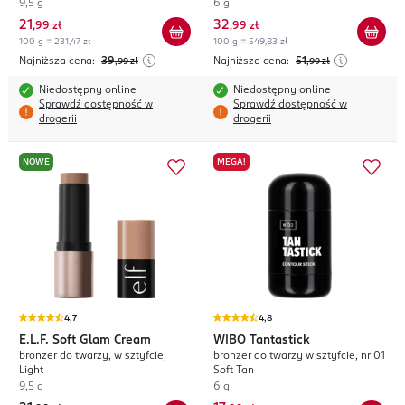
9,5 g
6 g
21
32
,
99 zł
,
99 zł
100 g = 231,47 zł
100 g = 549,83 zł
Najniższa cena:
39
Najniższa cena:
51
,99
zł
,99
zł
Niedostępny online
Niedostępny online
Sprawdź dostępność w
Sprawdź dostępność w
drogerii
drogerii
NOWE
MEGA!
4,7
4,8
E.L.F.
Soft Glam Cream
WIBO
Tantastick
bronzer do twarzy, w sztyfcie,
bronzer do twarzy w sztyfcie, nr 01
Light
Soft Tan
9,5 g
6 g