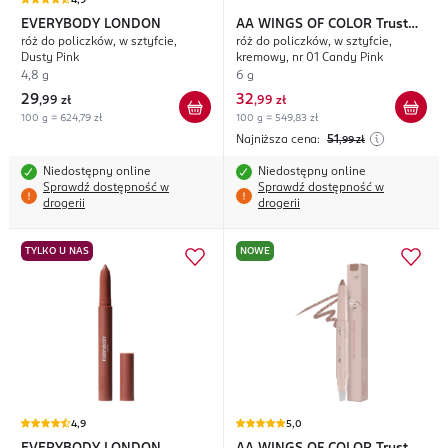
4,9
EVERYBODY LONDON
AA WINGS OF COLOR
Trust
róż do policzków, w sztyfcie,
róż do policzków, w sztyfcie,
Your Wings Allure
Dusty Pink
kremowy, nr 01 Candy Pink
4,8 g
6 g
29
32
,
99 zł
,
99 zł
100 g = 624,79 zł
100 g = 549,83 zł
Najniższa cena:
51
,99
zł
Niedostępny online
Niedostępny online
Sprawdź dostępność w
Sprawdź dostępność w
drogerii
drogerii
TYLKO U NAS
NOWE
4,9
5,0