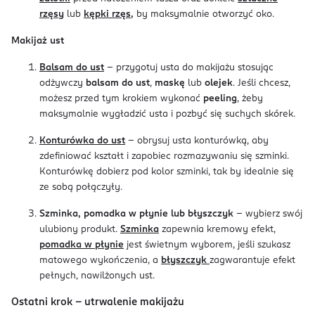
rzęsy
lub
kępki rzęs
,
by maksymalnie otworzyć oko.
Makijaż ust
Balsam do ust
- przygotuj usta do makijażu stosując
odżywczy
balsam do ust
,
maskę
lub
olejek
. Jeśli chcesz,
możesz przed tym krokiem wykonać
peeling
, żeby
maksymalnie wygładzić usta i pozbyć się suchych skórek.
Konturówka do ust
- obrysuj usta konturówką, aby
zdefiniować kształt i zapobiec rozmazywaniu się szminki.
Konturówkę dobierz pod kolor szminki, tak by idealnie się
ze sobą połączyły.
Szminka, pomadka w płynie lub błyszczyk
- wybierz swój
ulubiony produkt.
Szminka
zapewnia kremowy efekt,
pomadka w płynie
jest świetnym wyborem, jeśli szukasz
matowego wykończenia, a
błyszczyk
zagwarantuje efekt
pełnych, nawilżonych ust.
Ostatni krok - utrwalenie makijażu