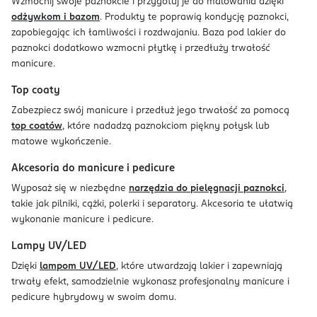
Wzmocnij swoje paznokcie i przygotuj je do malowania dzięki
odżywkom i bazom
. Produkty te poprawią kondycję paznokci,
zapobiegając ich łamliwości i rozdwajaniu. Baza pod lakier do
paznokci dodatkowo wzmocni płytkę i przedłuży trwałość
manicure.
Top coaty
Zabezpiecz swój manicure i przedłuż jego trwałość za pomocą
top coatów
, które nadadzą paznokciom piękny połysk lub
matowe wykończenie.
Akcesoria do manicure i pedicure
Wyposaż się w niezbędne
narzędzia do pielęgnacji paznokci
,
takie jak pilniki, cążki, polerki i separatory. Akcesoria te ułatwią
wykonanie manicure i pedicure.
Lampy UV/LED
Dzięki
lampom UV/LED
, które utwardzają lakier i zapewniają
trwały efekt, samodzielnie wykonasz profesjonalny manicure i
pedicure hybrydowy w swoim domu.