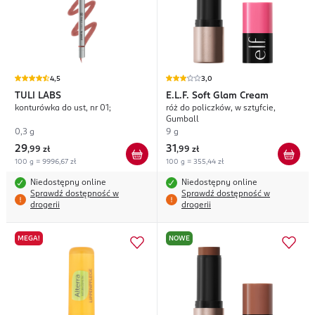
4,5
3,0
TULI LABS
E.L.F.
Soft Glam Cream
konturówka do ust, nr 01;
róż do policzków, w sztyfcie,
Gumball
0,3 g
9 g
29
31
,
99 zł
,
99 zł
100 g = 9996,67 zł
100 g = 355,44 zł
Niedostępny online
Niedostępny online
Sprawdź dostępność w
Sprawdź dostępność w
drogerii
drogerii
MEGA!
NOWE