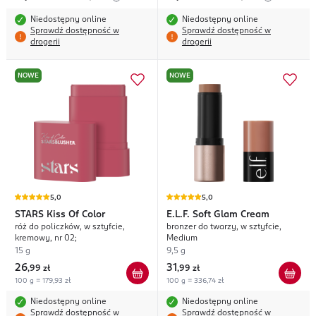
Niedostępny online
Niedostępny online
Sprawdź dostępność w
Sprawdź dostępność w
drogerii
drogerii
NOWE
NOWE
5,0
5,0
STARS
Kiss Of Color
E.L.F.
Soft Glam Cream
róż do policzków, w sztyfcie,
bronzer do twarzy, w sztyfcie,
kremowy, nr 02;
Medium
15 g
9,5 g
26
31
,
99 zł
,
99 zł
100 g = 179,93 zł
100 g = 336,74 zł
Niedostępny online
Niedostępny online
Sprawdź dostępność w
Sprawdź dostępność w