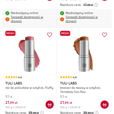
Najniższa cena:
47
,99
zł
Niedostępny online
Niedostępny online
Sprawdź dostępność w
Sprawdź dostępność w
drogerii
drogerii
MEGA!
MEGA!
4,6
4,8
TULI LABS
TULI LABS
róż do policzków w sztyfcie, Fluffy
bronzer do twarzy w sztyfcie,
Terrakota Sun Kiss
9,5 g
9,5 g
21
21
,
99 zł
,
99 zł
100 g = 231,47 zł
100 g = 231,47 zł
Najniższa cena:
39
Najniższa cena:
39
,99
zł
,99
zł