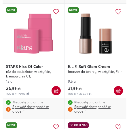
NOWE
NOWE
STARS
Kiss Of Color
E.L.F.
Soft Glam Cream
róż do policzków, w sztyfcie,
bronzer do twarzy, w sztyfcie, Fair
kremowy, nr 01;
15 g
9,5 g
26
31
,
99 zł
,
99 zł
100 g = 179,93 zł
100 g = 336,74 zł
Niedostępny online
Niedostępny online
Sprawdź dostępność w
Sprawdź dostępność w
drogerii
drogerii
NOWE
TYLKO U NAS