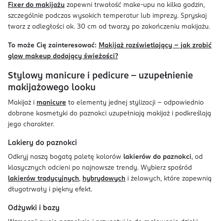
Fixer do makijażu
zapewni trwałość make-upu na kilka godzin,
szczególnie podczas wysokich temperatur lub imprezy. Spryskaj
twarz z odległości ok. 30 cm od twarzy po zakończeniu makijażu.
To może Cię zainteresować:
Makijaż rozświetlający - jak zrobić
glow makeup dodający świeżości?
Stylowy manicure i pedicure - uzupełnienie
makijażowego looku
Makijaż i
manicure
to elementy jednej stylizacji – odpowiednio
dobrane kosmetyki do paznokci uzupełniają makijaż i podkreślają
jego charakter.
Lakiery do paznokci
Odkryj naszą bogatą paletę kolorów
lakierów do paznokci
, od
klasycznych odcieni po najnowsze trendy. Wybierz spośród
lakierów tradycyjnych
,
hybrydowych
i żelowych, które zapewnią
długotrwały i piękny efekt.
Odżywki i bazy