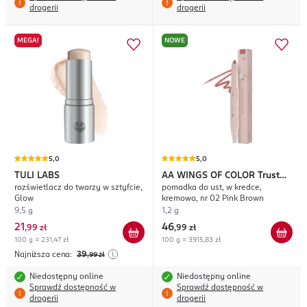
drogerii
drogerii
MEGA!
NOWE
5,0
5,0
TULI LABS
AA WINGS OF COLOR
Trust
rozświetlacz do twarzy w sztyfcie,
pomadka do ust, w kredce,
Your Wings Say It Bold
Glow
kremowa, nr 02 Pink Brown
9,5 g
1,2 g
21
46
,
99 zł
,
99 zł
100 g = 231,47 zł
100 g = 3915,83 zł
Najniższa cena:
39
,99
zł
Niedostępny online
Niedostępny online
Sprawdź dostępność w
Sprawdź dostępność w
drogerii
drogerii