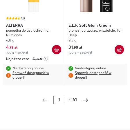
4,9
ALTERRA
E.L.F.
Soft Glam Cream
pomadka do ust, ochronna,
bronzer do twarzy, w sztyfcie, Tan
Rumianek
Deep
4,8 g
9,5 g
4
31
,
79 zł
,
99 zł
100 g = 99,79 zł
100 g = 336,74 zł
Najniższa cena:
6
,59
zł
Niedostępny online
Niedostępny online
Sprawdź dostępność w
Sprawdź dostępność w
drogerii
drogerii
z
41