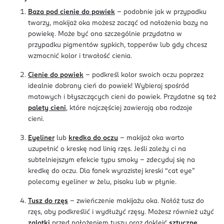
Baza pod cienie do powiek
- podobnie jak w przypadku
twarzy, makijaż oka możesz zacząć od nałożenia bazy na
powiekę. Może być ona szczególnie przydatna w
przypadku pigmentów sypkich, topperów lub gdy chcesz
wzmocnić kolor i trwałość cienia.
Cienie do powiek
- podkreśl kolor swoich oczu poprzez
idealnie dobrany cień do powiek! Wybieraj spośród
matowych i błyszczących cieni do powiek. Przydatne są też
palety cieni
, które najczęściej zawierają oba rodzaje
cieni.
Eyeliner
lub
kredka do oczu
- makijaż oka warto
uzupełnić o kreskę nad linią rzęs. Jeśli zależy ci na
subtelniejszym efekcie typu smoky - zdecyduj się na
kredkę do oczu. Dla fanek wyrazistej kreski “cat eye”
polecamy eyeliner w żelu, pisaku lub w płynie.
Tusz do rzęs
- zwieńczenie makijażu oka. Nałóż tusz do
rzęs, aby podkreślić i wydłużyć rzęsy. Możesz również użyć
zalotki
przed nałożeniem tuszu oraz dokleić
sztuczne