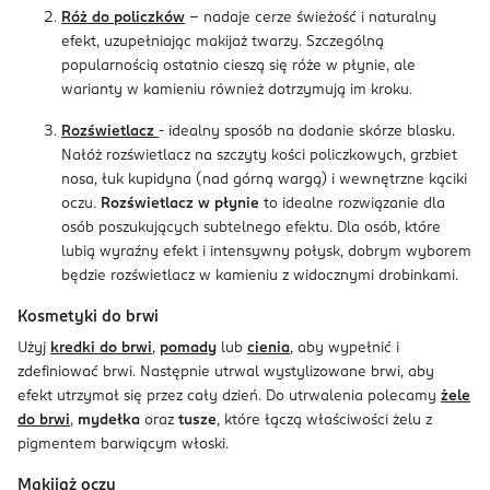
Róż do policzków
- nadaje cerze świeżość i naturalny
efekt, uzupełniając makijaż twarzy. Szczególną
popularnością ostatnio cieszą się róże w płynie, ale
warianty w kamieniu również dotrzymują im kroku.
Rozświetlacz
- idealny sposób na dodanie skórze blasku.
Nałóż rozświetlacz na szczyty kości policzkowych, grzbiet
nosa, łuk kupidyna (nad górną wargą) i wewnętrzne kąciki
oczu.
Rozświetlacz w płynie
to idealne rozwiązanie dla
osób poszukujących subtelnego efektu. Dla osób, które
lubią wyraźny efekt i intensywny połysk, dobrym wyborem
będzie rozświetlacz w kamieniu z widocznymi drobinkami.
Kosmetyki do brwi
Użyj
kredki do brwi
,
pomady
lub
cienia
, aby wypełnić i
zdefiniować brwi. Następnie utrwal wystylizowane brwi, aby
efekt utrzymał się przez cały dzień. Do utrwalenia polecamy
żele
do brwi
,
mydełka
oraz
tusze
, które łączą właściwości żelu z
pigmentem barwiącym włoski.
Makijaż oczu