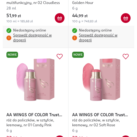
multifunkcyjny, nr 02 Cloudless
Golden Hour
28 ml
6 g
51
44
,
99 zł
,
99 zł
100 ml = 185,68 zł
100 g = 749,83 zł
Niedostępny online
Niedostępny online
Sprawdź dostępność w
Sprawdź dostępność w
drogerii
drogerii
NOWE
NOWE
AA WINGS OF COLOR
Trust
AA WINGS OF COLOR
Trust
róż do policzków, w sztyfcie,
róż do policzków, w sztyfcie,
Your Wings Allure
Your Wings Allure
kremowy, nr 01 Candy Pink
kremowy, nr 02 Soft Rose
6 g
6 g