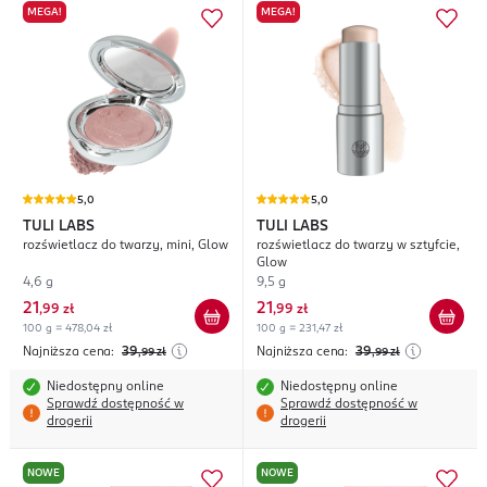
MEGA!
MEGA!
5,0
5,0
TULI LABS
TULI LABS
rozświetlacz do twarzy, mini, Glow
rozświetlacz do twarzy w sztyfcie,
Glow
4,6 g
9,5 g
21
21
,
99 zł
,
99 zł
100 g = 478,04 zł
100 g = 231,47 zł
Najniższa cena:
39
Najniższa cena:
39
,99
zł
,99
zł
Niedostępny online
Niedostępny online
Sprawdź dostępność w
Sprawdź dostępność w
drogerii
drogerii
NOWE
NOWE