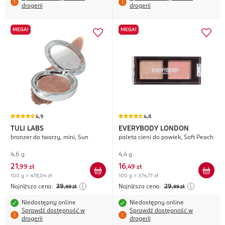
drogerii
drogerii
MEGA!
MEGA!
4,9
4,8
TULI LABS
EVERYBODY LONDON
bronzer do twarzy, mini, Sun
paleta cieni do powiek, Soft Peach
4,6 g
4,4 g
21
16
,
99 zł
,
49 zł
100 g = 478,04 zł
100 g = 374,77 zł
Najniższa cena:
39
Najniższa cena:
29
,99
zł
,99
zł
Niedostępny online
Niedostępny online
Sprawdź dostępność w
Sprawdź dostępność w
drogerii
drogerii