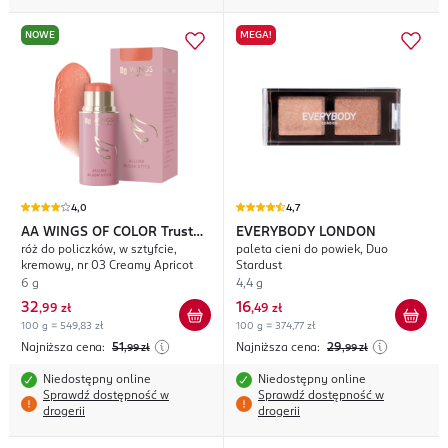
NOWE
MEGA!
4,0
4,7
AA WINGS OF COLOR
Trust
EVERYBODY LONDON
róż do policzków, w sztyfcie,
paleta cieni do powiek, Duo
Your Wings Allure
kremowy, nr 03 Creamy Apricot
Stardust
6 g
4,4 g
32
16
,
99 zł
,
49 zł
100 g = 549,83 zł
100 g = 374,77 zł
Najniższa cena:
51
Najniższa cena:
29
,99
zł
,99
zł
Niedostępny online
Niedostępny online
Sprawdź dostępność w
Sprawdź dostępność w
drogerii
drogerii