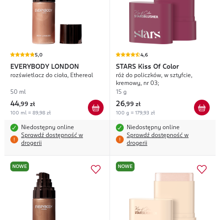
5,0
4,6
EVERYBODY LONDON
STARS
Kiss Of Color
rozświetlacz do ciała, Ethereal
róż do policzków, w sztyfcie,
kremowy, nr 03;
50 ml
15 g
44
26
,
99 zł
,
99 zł
100 ml = 89,98 zł
100 g = 179,93 zł
Niedostępny online
Niedostępny online
Sprawdź dostępność w
Sprawdź dostępność w
drogerii
drogerii
NOWE
NOWE