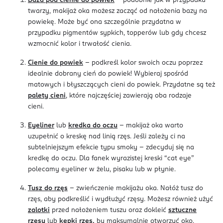
Baza pod cienie do powiek
- podobnie jak w przypadku
twarzy, makijaż oka możesz zacząć od nałożenia bazy na
powiekę. Może być ona szczególnie przydatna w
przypadku pigmentów sypkich, topperów lub gdy chcesz
wzmocnić kolor i trwałość cienia.
Cienie do powiek
- podkreśl kolor swoich oczu poprzez
idealnie dobrany cień do powiek! Wybieraj spośród
matowych i błyszczących cieni do powiek. Przydatne są też
palety cieni
, które najczęściej zawierają oba rodzaje
cieni.
Eyeliner
lub
kredka do oczu
- makijaż oka warto
uzupełnić o kreskę nad linią rzęs. Jeśli zależy ci na
subtelniejszym efekcie typu smoky - zdecyduj się na
kredkę do oczu. Dla fanek wyrazistej kreski “cat eye”
polecamy eyeliner w żelu, pisaku lub w płynie.
Tusz do rzęs
- zwieńczenie makijażu oka. Nałóż tusz do
rzęs, aby podkreślić i wydłużyć rzęsy. Możesz również użyć
zalotki
przed nałożeniem tuszu oraz dokleić
sztuczne
rzęsy
lub
kępki rzęs
,
by maksymalnie otworzyć oko.