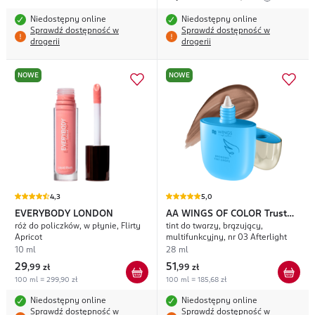
Niedostępny online
Niedostępny online
Sprawdź dostępność w
Sprawdź dostępność w
drogerii
drogerii
NOWE
NOWE
4,3
5,0
EVERYBODY LONDON
AA WINGS OF COLOR
Trust
róż do policzków, w płynie, Flirty
tint do twarzy, brązujący,
Your Wings
Apricot
multifunkcyjny, nr 03 Afterlight
10 ml
28 ml
29
51
,
99 zł
,
99 zł
100 ml = 299,90 zł
100 ml = 185,68 zł
Niedostępny online
Niedostępny online
Sprawdź dostępność w
Sprawdź dostępność w