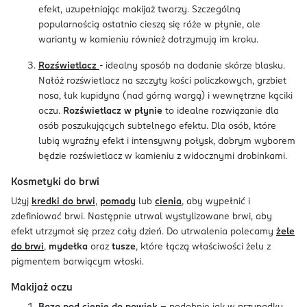
efekt, uzupełniając makijaż twarzy. Szczególną
popularnością ostatnio cieszą się róże w płynie, ale
warianty w kamieniu również dotrzymują im kroku.
Rozświetlacz
- idealny sposób na dodanie skórze blasku.
Nałóż rozświetlacz na szczyty kości policzkowych, grzbiet
nosa, łuk kupidyna (nad górną wargą) i wewnętrzne kąciki
oczu.
Rozświetlacz w płynie
to idealne rozwiązanie dla
osób poszukujących subtelnego efektu. Dla osób, które
lubią wyraźny efekt i intensywny połysk, dobrym wyborem
będzie rozświetlacz w kamieniu z widocznymi drobinkami.
Kosmetyki do brwi
Użyj
kredki do brwi
,
pomady
lub
cienia
, aby wypełnić i
zdefiniować brwi. Następnie utrwal wystylizowane brwi, aby
efekt utrzymał się przez cały dzień. Do utrwalenia polecamy
żele
do brwi
,
mydełka
oraz
tusze
, które łączą właściwości żelu z
pigmentem barwiącym włoski.
Makijaż oczu