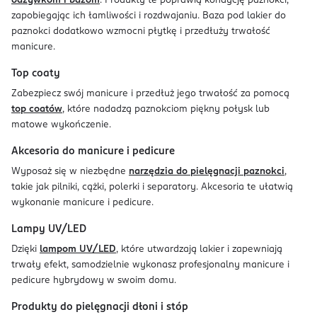
odżywkom i bazom
. Produkty te poprawią kondycję paznokci,
zapobiegając ich łamliwości i rozdwajaniu. Baza pod lakier do
paznokci dodatkowo wzmocni płytkę i przedłuży trwałość
manicure.
Top coaty
Zabezpiecz swój manicure i przedłuż jego trwałość za pomocą
top coatów
, które nadadzą paznokciom piękny połysk lub
matowe wykończenie.
Akcesoria do manicure i pedicure
Wyposaż się w niezbędne
narzędzia do pielęgnacji paznokci
,
takie jak pilniki, cążki, polerki i separatory. Akcesoria te ułatwią
wykonanie manicure i pedicure.
Lampy UV/LED
Dzięki
lampom UV/LED
, które utwardzają lakier i zapewniają
trwały efekt, samodzielnie wykonasz profesjonalny manicure i
pedicure hybrydowy w swoim domu.
Produkty do pielęgnacji dłoni i stóp