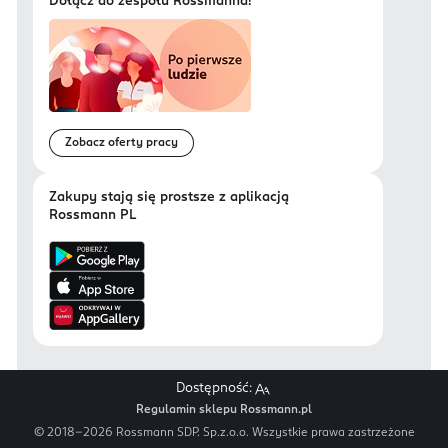
Dołącz do zespołu Rossmanna!
Zobacz oferty pracy
Zakupy stają się prostsze z aplikacją
Rossmann PL
Dostępność:
Regulamin sklepu Rossmann.pl
© 2018-
2026
Rossmann SDP. Sp.z.o.o. Wszystkie prawa zastrzeżone