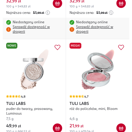
32
32
,
99 zł
,
99 zł
100 g = 549,83 zł
100 g = 549,83 zł
Najniższa cena:
51
Najniższa cena:
51
,99
zł
,99
zł
Niedostępny online
Niedostępny online
Sprawdź dostępność w
Sprawdź dostępność w
drogerii
drogerii
NOWE
MEGA!
4,8
4,7
TULI LABS
TULI LABS
puder do twarzy, prasowany,
róż do policzków, mini, Bloom
Luminous
7,5 g
4,6 g
49
21
,
99 zł
,
99 zł
100 g = 666,53 zł
100 g = 478,04 zł