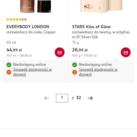
5,0
EVERYBODY LONDON
STARS
Kiss of Glow
rozświetlacz do ciała, Copper
rozświetlacz do twarzy, w sztyfcie,
nr 01 Silver Silk
50 ml
15 g
44
26
,
99 zł
,
99 zł
100 ml = 89,98 zł
100 g = 179,93 zł
Niedostępny online
Niedostępny online
Sprawdź dostępność w
Sprawdź dostępność w
drogerii
drogerii
z
32