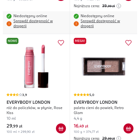
Najniższa cena:
39
,99
zł
Niedostępny online
Niedostępny online
Sprawdź dostępność w
Sprawdź dostępność w
drogerii
drogerii
NOWE
MEGA!
3,9
5,0
EVERYBODY LONDON
EVERYBODY LONDON
róż do policzków, w płynie, Rose
paleta cieni do powiek, Retro
Kiss
Glam
10 ml
4,4 g
29
16
,
99 zł
,
49 zł
100 ml = 299,90 zł
100 g = 374,77 zł
Najniższa cena:
29
,99
zł