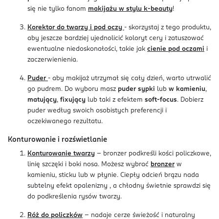
się nie tylko fanom
makijażu w stylu k-beauty
!
Korektor do twarzy i pod oczy
- skorzystaj z tego produktu,
aby jeszcze bardziej ujednolicić koloryt cery i zatuszować
ewentualne niedoskonałości, takie jak
cienie pod oczami
i
zaczerwienienia.
Puder
- aby makijaż utrzymał się cały dzień, warto utrwalić
go pudrem. Do wyboru masz
puder sypki
lub
w kamieniu
,
matujący
,
fixujący
lub taki z efektem
soft-focus
. Dobierz
puder według swoich osobistych preferencji i
oczekiwanego rezultatu.
Konturowanie i rozświetlanie
Konturowanie twarzy
- bronzer podkreśli kości policzkowe,
linię szczęki i boki nosa. Możesz wybrać
bronzer
w
kamieniu, sticku lub w płynie. Ciepły odcień brązu nada
subtelny efekt opalenizny , a chłodny świetnie sprawdzi się
do podkreślenia rysów twarzy.
Róż do policzków
- nadaje cerze świeżość i naturalny