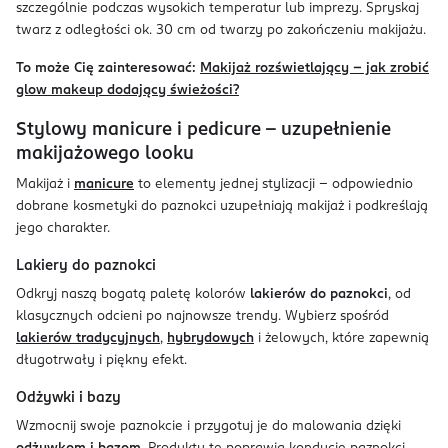
szczególnie podczas wysokich temperatur lub imprezy. Spryskaj
twarz z odległości ok. 30 cm od twarzy po zakończeniu makijażu.
To może Cię zainteresować:
Makijaż rozświetlający - jak zrobić
glow makeup dodający świeżości?
Stylowy manicure i pedicure - uzupełnienie
makijażowego looku
Makijaż i
manicure
to elementy jednej stylizacji – odpowiednio
dobrane kosmetyki do paznokci uzupełniają makijaż i podkreślają
jego charakter.
Lakiery do paznokci
Odkryj naszą bogatą paletę kolorów
lakierów do paznokci
, od
klasycznych odcieni po najnowsze trendy. Wybierz spośród
lakierów tradycyjnych
,
hybrydowych
i żelowych, które zapewnią
długotrwały i piękny efekt.
Odżywki i bazy
Wzmocnij swoje paznokcie i przygotuj je do malowania dzięki