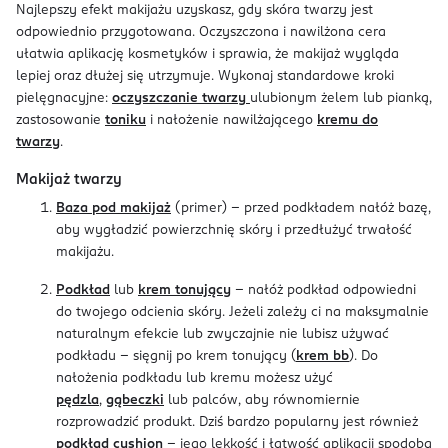
Najlepszy efekt makijażu uzyskasz, gdy skóra twarzy jest
odpowiednio przygotowana. Oczyszczona i nawilżona cera
ułatwia aplikację kosmetyków i sprawia, że makijaż wygląda
lepiej oraz dłużej się utrzymuje. Wykonaj standardowe kroki
pielęgnacyjne:
oczyszczanie twarzy
ulubionym żelem lub pianką,
zastosowanie
toniku
i nałożenie nawilżającego
kremu do
twarzy
.
Makijaż twarzy
Baza pod makijaż
(primer) - przed podkładem nałóż bazę,
aby wygładzić powierzchnię skóry i przedłużyć trwałość
makijażu.
Podkład
lub
krem tonujący
- nałóż podkład odpowiedni
do twojego odcienia skóry. Jeżeli zależy ci na maksymalnie
naturalnym efekcie lub zwyczajnie nie lubisz używać
podkładu - sięgnij po krem tonujący (
krem bb
). Do
nałożenia podkładu lub kremu możesz użyć
pędzla
,
gąbeczki
lub palców, aby równomiernie
rozprowadzić produkt. Dziś bardzo popularny jest również
podkład cushion
- jego lekkość i łatwość aplikacji spodoba