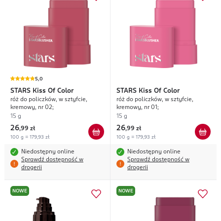
5,0
STARS
Kiss Of Color
STARS
Kiss Of Color
róż do policzków, w sztyfcie,
róż do policzków, w sztyfcie,
kremowy, nr 02;
kremowy, nr 01;
15 g
15 g
26
26
,
99 zł
,
99 zł
100 g = 179,93 zł
100 g = 179,93 zł
Niedostępny online
Niedostępny online
Sprawdź dostępność w
Sprawdź dostępność w
drogerii
drogerii
NOWE
NOWE