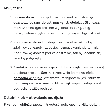
Makijaż ust
Balsam do ust
- przygotuj usta do makijażu stosując
odżywczy
balsam do ust
,
maskę
lub
olejek
. Jeśli chcesz,
możesz przed tym krokiem wykonać
peeling
, żeby
maksymalnie wygładzić usta i pozbyć się suchych skórek.
Konturówka do ust
- obrysuj usta konturówką, aby
zdefiniować kształt i zapobiec rozmazywaniu się szminki.
Konturówkę dobierz pod kolor szminki, tak by idealnie się
ze sobą połączyły.
Szminka, pomadka w płynie lub błyszczyk
- wybierz swój
ulubiony produkt.
Szminka
zapewnia kremowy efekt,
pomadka w płynie
jest świetnym wyborem, jeśli szukasz
matowego wykończenia, a
błyszczyk
zagwarantuje efekt
pełnych, nawilżonych ust.
Ostatni krok - utrwalenie makijażu
Fixer do makijażu
zapewni trwałość make-upu na kilka godzin,