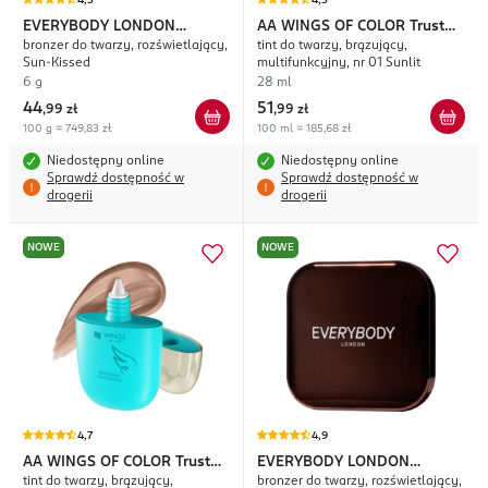
4,3
4,5
EVERYBODY LONDON
AA WINGS OF COLOR
Trust
bronzer do twarzy, rozświetlający,
tint do twarzy, brązujący,
Radiant
Your Wings
Sun-Kissed
multifunkcyjny, nr 01 Sunlit
6 g
28 ml
44
51
,
99 zł
,
99 zł
100 g = 749,83 zł
100 ml = 185,68 zł
Niedostępny online
Niedostępny online
Sprawdź dostępność w
Sprawdź dostępność w
drogerii
drogerii
NOWE
NOWE
4,7
4,9
AA WINGS OF COLOR
Trust
EVERYBODY LONDON
tint do twarzy, brązujący,
bronzer do twarzy, rozświetlający,
Your Wings
Radiant