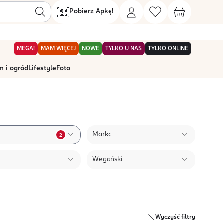
Pobierz Apkę!
MEGA!
MAM WIĘCEJ
NOWE
TYLKO U NAS
TYLKO ONLINE
 i ogród
Lifestyle
Foto
Marka
2
Wegański
Wyczyść filtry