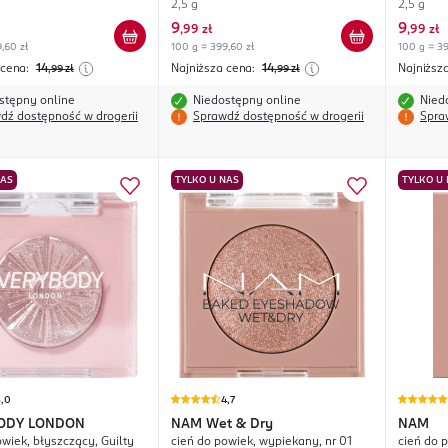
2,5 g
2,5 g
9
9
,
99 zł
,
99 zł
,60 zł
100 g = 399,60 zł
100 g = 39
 cena:
14
Najniższa cena:
14
Najniższ
,99
zł
,99
zł
stępny online
Niedostępny online
Nied
dź dostępność w drogerii
Sprawdź dostępność w drogerii
Spra
NAS
TYLKO U NAS
TYLKO U
5,0
4,7
ODY LONDON
NAM
Wet & Dry
NAM
owiek, błyszczący, Guilty
cień do powiek, wypiekany, nr 01
cień do 