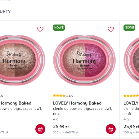
UKTY
NOWE
NOWE
5,0
4,0
Harmony Baked
LOVELY
Harmony Baked
LOVELY
 powiek, błyszczące, 2w1,
cienie do powiek, błyszczące, 2w1,
cienie d
nr 2;
nr 3;
4 g
4 g
25
25
,
99 zł
,
99 zł
,75 zł
100 g = 649,75 zł
100 g = 64