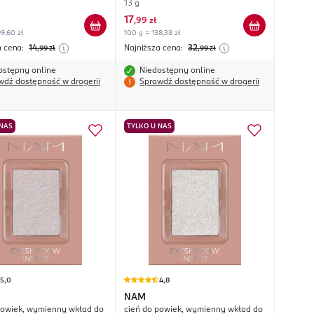
13 g
17
,
99 zł
9,60 zł
100 g = 138,38 zł
a cena:
14
Najniższa cena:
32
,99
zł
,99
zł
ostępny online
Niedostępny online
wdź dostępność w drogerii
Sprawdź dostępność w drogerii
 NAS
TYLKO U NAS
5,0
4,8
NAM
powiek, wymienny wkład do
cień do powiek, wymienny wkład do