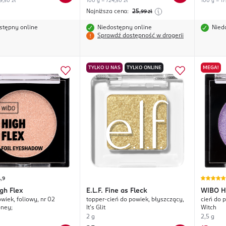
9,50 zł
100 g = 724,50 zł
100 g = 17
Najniższa cena:
25
,99
zł
stępny online
Niedostępny online
Nied
Sprawdź dostępność w drogerii
TYLKO U NAS
TYLKO ONLINE
MEGA!
,9
gh Flex
E.L.F.
Fine as Fleck
WIBO
H
wiek, foliowy, nr 02
topper-cień do powiek, błyszczący,
cień do p
ney;
It's Glit
Witch
2 g
2,5 g