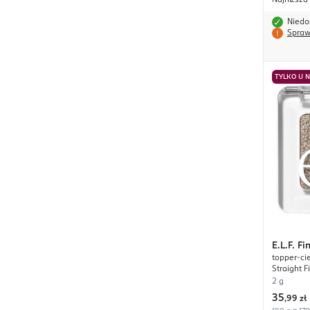
Najniższa
Niedo
Spraw
TYLKO U 
E.L.F.
Fi
topper-ci
Straight F
2 g
35
,
99 zł