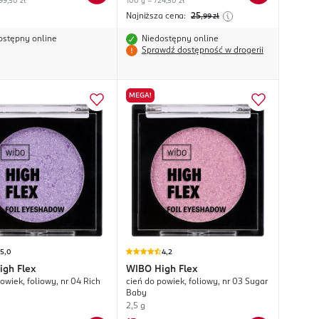
99,50 zł
100 g = 724,50 zł
Najniższa cena:
25
,99
zł
ostępny online
Niedostępny online
Sprawdź dostępność w drogerii
MEGA!
5,0
4,2
igh Flex
WIBO
High Flex
owiek, foliowy, nr 04 Rich
cień do powiek, foliowy, nr 03 Sugar
Baby
2,5 g