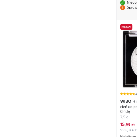
Niedo
Spraw
MEGA!
4
WIBO
Hi
cień do po
Chick;
2,5 g
15
,
99 zł
100 g = 639