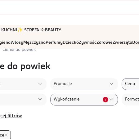
 W KUCHNI
✨ STREFA K-BEAUTY
igiena
Włosy
Mężczyzna
Perfumy
Dziecko
Żywność
Zdrowie
Zwierzęta
Dom
Cienie do powiek
ie do powiek
e
Promocje
Cena
Wykończenie
Format
1
cej filtrów
ce