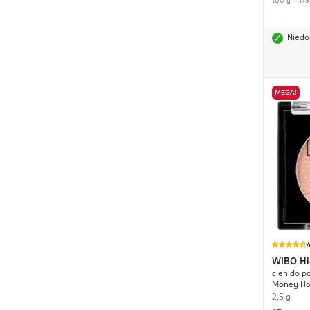
100 g = 179
Niedo
MEGA!
4
WIBO
Hi
cień do po
Money Ho
2,5 g