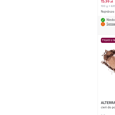
15
,
99 zł
100 g = 639
Najniższa
Niedo
Spraw
TYLKO U 
ALTERR
cień do p