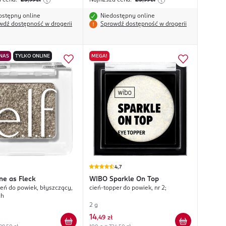
a cena:
25
Najniższa cena:
25
,99
zł
,99
zł
ostępny online
Niedostępny online
wdź dostępność w drogerii
Sprawdź dostępność w drogerii
 NAS
TYLKO ONLINE
MEGA!
4,7
ne as Fleck
WIBO
Sparkle On Top
ień do powiek, błyszczący,
cień-topper do powiek, nr 2;
ch
2 g
14
,
49 zł