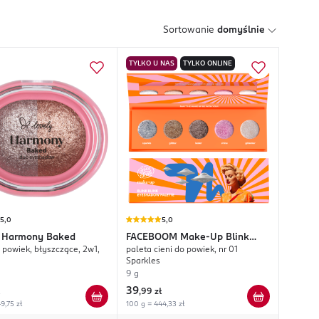
Sortowanie
domyślnie
TYLKO U NAS
TYLKO ONLINE
5,0
5,0
Harmony Baked
FACEBOOM
Make-Up Blink
o powiek, błyszczące, 2w1,
paleta cieni do powiek, nr 01
Blink
Sparkles
9 g
39
,
99 zł
9,75 zł
100 g = 444,33 zł