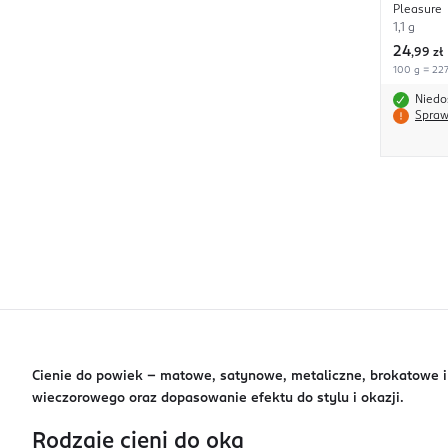
Pleasure
1,1 g
24
,
99 zł
100 g = 227
Niedo
Spraw
Cienie do powiek – matowe, satynowe, metaliczne, brokatowe i 
wieczorowego oraz dopasowanie efektu do stylu i okazji.
Rodzaje cieni do oka