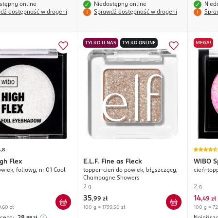
stępny online
Niedostępny online
Nied
dź dostępność w drogerii
Sprawdź dostępność w drogerii
Spra
TYLKO U NAS
TYLKO ONLINE
MEGA!
,8
gh Flex
E.L.F.
Fine as Fleck
WIBO
S
wiek, foliowy, nr 01 Cool
topper-cień do powiek, błyszczący,
cień-topp
Champagne Showers
2 g
2 g
35
14
,
99 zł
,
49 zł
,60 zł
100 g = 1799,50 zł
100 g = 72