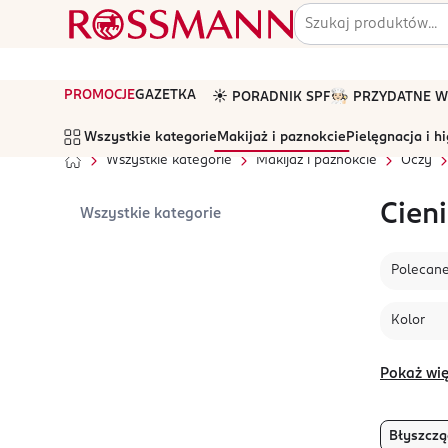
PROMOCJE
GAZETKA
☀️ PORADNIK SPF
🧑🏻‍🍳 PRZYDATNE
Wszystkie kategorie
Makijaż i paznokcie
Pielęgnacja i h
Wszystkie kategorie
Makijaż i paznokcie
Oczy
Cien
Wszystkie kategorie
Polecan
Kolor
Pokaż wię
Błyszczą