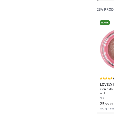
234
PROD
NOWE
LOVELY
cienie do
nr 1;
4 g
25
,
99 zł
100 g = 649