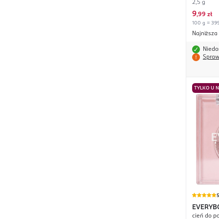
2,5 g
9
,
99 zł
100 g = 399
Najniższa
Niedo
Spraw
TYLKO U 
EVERYB
cień do p