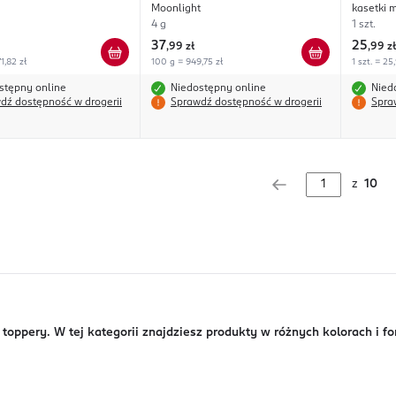
Moonlight
kasetki m
White
4 g
1 szt.
37
25
,
99 zł
,
99 zł
1,82 zł
100 g = 949,75 zł
1 szt. = 25
stępny online
Niedostępny online
Nied
dź dostępność w drogerii
Sprawdź dostępność w drogerii
Spra
z
10
toppery. W tej kategorii znajdziesz produkty w różnych kolorach i f