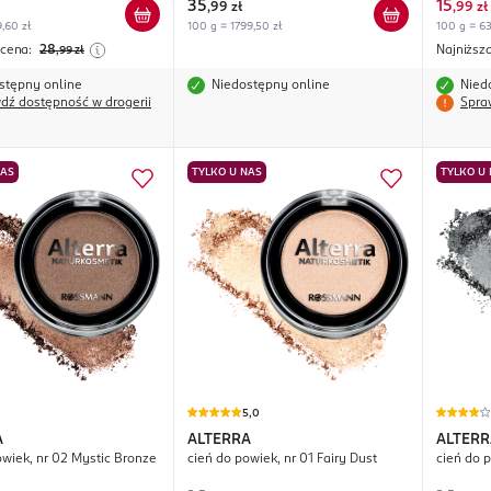
35
15
,
99 zł
,
99 zł
,60 zł
100 g = 1799,50 zł
100 g = 63
 cena:
28
Najniższ
,99
zł
stępny online
Niedostępny online
Nied
dź dostępność w drogerii
Spra
NAS
TYLKO U NAS
TYLKO U
5,0
A
ALTERRA
ALTERR
owiek, nr 02 Mystic Bronze
cień do powiek, nr 01 Fairy Dust
cień do 