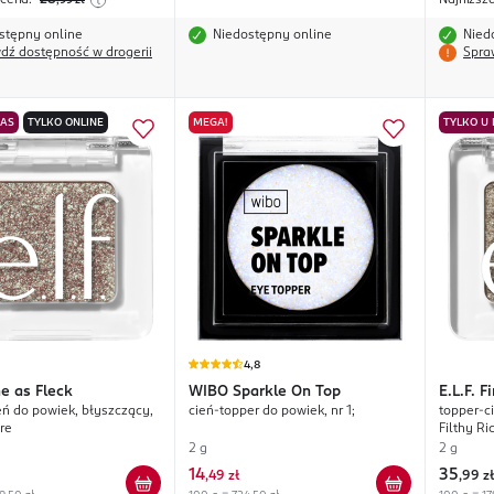
 cena:
28
Najniższ
,99
zł
stępny online
Niedostępny online
Nied
dź dostępność w drogerii
Spra
NAS
TYLKO ONLINE
MEGA!
TYLKO U
4,8
ne as Fleck
WIBO
Sparkle On Top
E.L.F.
Fi
eń do powiek, błyszczący,
cień-topper do powiek, nr 1;
topper-c
ire
Filthy Ri
2 g
2 g
14
35
,
49 zł
,
99 zł