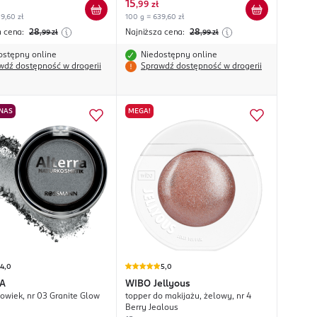
15
,
99 zł
9,60 zł
100 g = 639,60 zł
a cena:
28
Najniższa cena:
28
,99
zł
,99
zł
ostępny online
Niedostępny online
wdź dostępność w drogerii
Sprawdź dostępność w drogerii
 NAS
MEGA!
4,0
5,0
A
WIBO
Jellyous
powiek, nr 03 Granite Glow
topper do makijażu, żelowy, nr 4
Berry Jealous