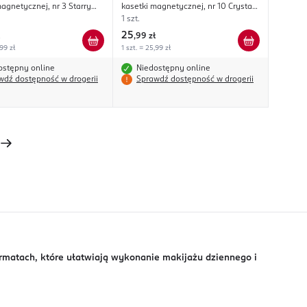
agnetycznej, nr 3 Starry
kasetki magnetycznej, nr 10 Crystal
Shine
1 szt.
25
,
99 zł
,99 zł
1 szt. = 25,99 zł
ostępny online
Niedostępny online
wdź dostępność w drogerii
Sprawdź dostępność w drogerii
ormatach, które ułatwiają wykonanie makijażu dziennego i