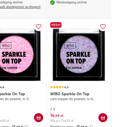
ostępny online
Niedostępny online
wdź dostępność w drogerii
MEGA!
4,6
4,3
parkle On Top
WIBO
Sparkle On Top
er do powiek, nr 3;
cień-topper do powiek, nr 4;
2 g
14
,
49 zł
4,50 zł
100 g = 724,50 zł