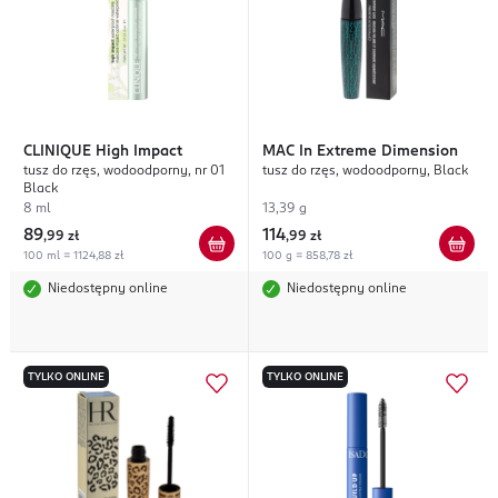
CLINIQUE
High Impact
MAC
In Extreme Dimension
tusz do rzęs, wodoodporny, nr 01
tusz do rzęs, wodoodporny, Black
Black
8 ml
13,39 g
89
114
,
99 zł
,
99 zł
100 ml = 1124,88 zł
100 g = 858,78 zł
Niedostępny online
Niedostępny online
TYLKO ONLINE
TYLKO ONLINE