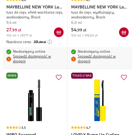
4,8
4,7
MAYBELLINE NEW YORK
Lash
MAYBELLINE NEW YORK
Lash
tusz do rzęs, efekt wachlarza rzęs,
tusz do rzęs, wydłużający,
Sensational Full Fan Effect
Sensational Sky High
wodoodporny, Black
wodoodporny, Black
9,4 ml
6,0 ml
27
54
,
99 zł
,
99 zł
100 ml = 297,77 zł
100 ml = 916,50 zł
Najniższa cena:
39
,99
zł
Niedostępny online
Niedostępny online
Sprawdź dostępność w
Sprawdź dostępność w
drogerii
drogerii
NOWE
TYLKO U NAS
3,5
4,7