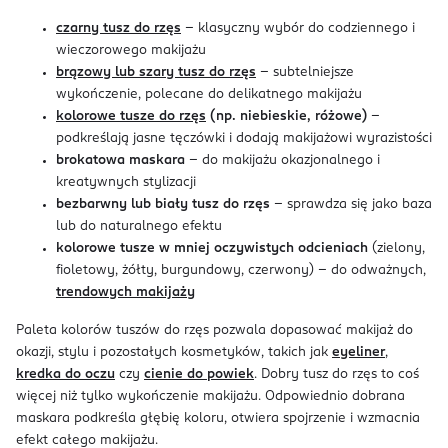
czarny tusz do rzęs
– klasyczny wybór do codziennego i
wieczorowego makijażu
brązowy lub szary tusz do rzęs
– subtelniejsze
wykończenie, polecane do delikatnego makijażu
kolorowe tusze do rzęs
(np. niebieskie, różowe)
–
podkreślają jasne tęczówki i dodają makijażowi wyrazistości
brokatowa maskara
– do makijażu okazjonalnego i
kreatywnych stylizacji
bezbarwny lub biały tusz do rzęs
– sprawdza się jako baza
lub do naturalnego efektu
kolorowe tusze w mniej oczywistych odcieniach
(zielony,
fioletowy, żółty, burgundowy, czerwony) – do odważnych,
trendowych makijaży
Paleta kolorów tuszów do rzęs pozwala dopasować makijaż do
okazji, stylu i pozostałych kosmetyków, takich jak
eyeliner
,
kredka do oczu
czy
cienie do powiek
. Dobry tusz do rzęs to coś
więcej niż tylko wykończenie makijażu. Odpowiednio dobrana
maskara podkreśla głębię koloru, otwiera spojrzenie i wzmacnia
efekt całego makijażu.