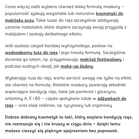
Coraz więcej osób wybiera również lekką formułę maskary -
popularność zyskują wegańskie lub naturalne
kosmetyki do
makijażu oczu
. Takie tusze do rzęs szczególnie zdobywają
uznanie nastolatek, które dopiero zaczynają swoją przygodę z
makijażem i szukają delikatnego efektu.
Jeśli szukasz czegoś bardziej wytrzymałego, postaw na
wodoodporny tusz do rzęs
i jego trwałą formułę. Szczególnie
docenisz go latem, np. przygotowując
makijaż festiwalowy
i
podczas ważnych okazji, jak
make-up ślubny
.
Wybierając tusz do rzęs, warto zwrócić uwagę nie tylko na efekt,
ale również na formułę. Niektóre maskary zawierają składniki
wspierające kondycję rzęs, takie jak pantenol i gliceryna,
witaminy A, E i B5 – często spotykane także w
odżywkach do
rzęs
– oraz oleje roślinne, np. rycynowy lub arganowy.
Dobrze dobrany kosmetyk to taki, który wspiera kondycję rzęs,
nie rozmazuje się i nie kruszy w ciągu dnia – dzięki temu
możesz cieszyć się pięknym spojrzeniem bez poprawek.