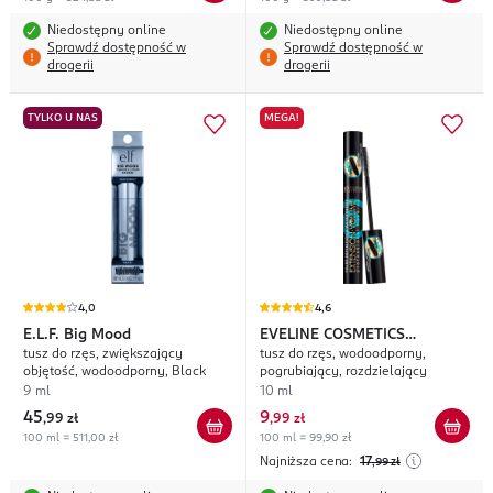
Niedostępny online
Niedostępny online
Sprawdź dostępność w
Sprawdź dostępność w
drogerii
drogerii
TYLKO U NAS
MEGA!
4,0
4,6
E.L.F.
Big Mood
EVELINE COSMETICS
tusz do rzęs, zwiększający
tusz do rzęs, wodoodporny,
Extension Volume
objętość, wodoodporny, Black
pogrubiający, rozdzielający
9 ml
10 ml
45
9
,
99 zł
,
99 zł
100 ml = 511,00 zł
100 ml = 99,90 zł
Najniższa cena:
17
,99
zł