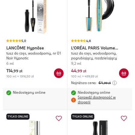
5,0
4,8
LANCÔME
Hypnôse
L'ORÉAL PARIS
Volume
tusz do rzęs, wodoodporny, nr 01
tusz do rzęs, wodoodporny,
Million Lashes
Noir Hypnotic
pogrubiający, rozdzielający
6 ml
9,2 ml
114
44
,
99 zł
,
99 zł
100 ml = 1916,50 zł
100 ml = 499,89 zł
Najniższa cena:
64
,99
zł
Niedostępny online
Niedostępny online
Sprawdź dostępność w
drogerii
TYLKO ONLINE
TYLKO ONLINE