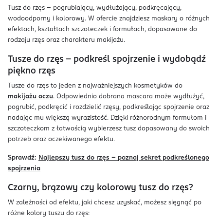
Tusz do rzęs – pogrubiający, wydłużający, podkręcający,
wodoodporny i kolorowy. W ofercie znajdziesz maskary o różnych
efektach, kształtach szczoteczek i formułach, dopasowane do
rodzaju rzęs oraz charakteru makijażu.
Tusze do rzęs – podkreśl spojrzenie i wydobądź
piękno rzęs
Tusze do rzęs to jeden z najważniejszych kosmetyków do
makijażu oczu
. Odpowiednio dobrana mascara może wydłużyć,
pogrubić, podkręcić i rozdzielić rzęsy, podkreślając spojrzenie oraz
nadając mu większą wyrazistość. Dzięki różnorodnym formułom i
szczoteczkom z łatwością wybierzesz tusz dopasowany do swoich
potrzeb oraz oczekiwanego efektu.
Sprawdź:
Najlepszy tusz do rzęs – poznaj sekret podkreślonego
spojrzenia
Czarny, brązowy czy kolorowy tusz do rzęs?
W zależności od efektu, jaki chcesz uzyskać, możesz sięgnąć po
różne kolory tuszu do rzęs: