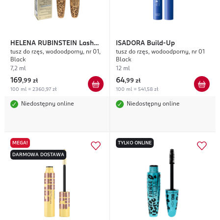
HELENA RUBINSTEIN
Lash
ISADORA
Build-Up
tusz do rzęs, wodoodporny, nr 01,
tusz do rzęs, wodoodporny, nr 01
Queen Feline Blacks
Black
Black
7,2 ml
12 ml
169
64
,
99 zł
,
99 zł
100 ml = 2360,97 zł
100 ml = 541,58 zł
Niedostępny online
Niedostępny online
MEGA!
TYLKO ONLINE
DARMOWA DOSTAWA