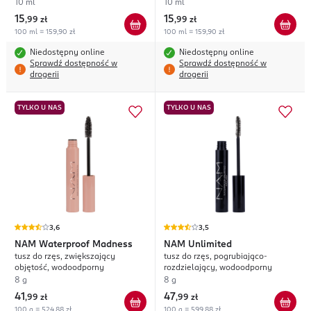
10 ml
10 ml
15
15
,
99 zł
,
99 zł
100 ml = 159,90 zł
100 ml = 159,90 zł
Niedostępny online
Niedostępny online
Sprawdź dostępność w
Sprawdź dostępność w
drogerii
drogerii
TYLKO U NAS
TYLKO U NAS
3,6
3,5
NAM
Waterproof Madness
NAM
Unlimited
tusz do rzęs, zwiększający
tusz do rzęs, pogrubiająco-
objętość, wodoodporny
rozdzielający, wodoodporny
8 g
8 g
41
47
,
99 zł
,
99 zł
100 g = 524,88 zł
100 g = 599,88 zł