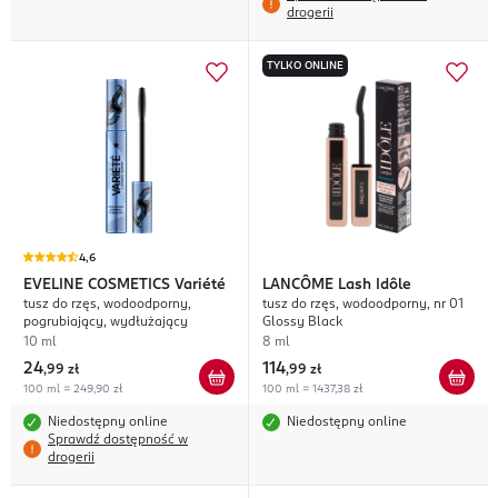
drogerii
TYLKO ONLINE
4,6
EVELINE COSMETICS
Variété
LANCÔME
Lash Idôle
tusz do rzęs, wodoodporny,
tusz do rzęs, wodoodporny, nr 01
pogrubiający, wydłużający
Glossy Black
10 ml
8 ml
24
114
,
99 zł
,
99 zł
100 ml = 249,90 zł
100 ml = 1437,38 zł
Niedostępny online
Niedostępny online
Sprawdź dostępność w
drogerii