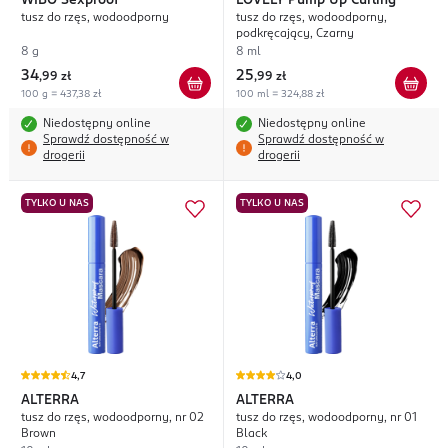
WIBO
Sexproof
LOVELY
Pump Up Curling
tusz do rzęs, wodoodporny
tusz do rzęs, wodoodporny,
podkręcający, Czarny
8 g
8 ml
34
25
,
99 zł
,
99 zł
100 g = 437,38 zł
100 ml = 324,88 zł
Niedostępny online
Niedostępny online
Sprawdź dostępność w
Sprawdź dostępność w
drogerii
drogerii
TYLKO U NAS
TYLKO U NAS
4,7
4,0
ALTERRA
ALTERRA
tusz do rzęs, wodoodporny, nr 02
tusz do rzęs, wodoodporny, nr 01
Brown
Black