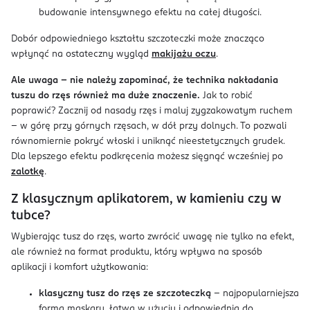
budowanie intensywnego efektu na całej długości.
Dobór odpowiedniego kształtu szczoteczki może znacząco
wpłynąć na ostateczny wygląd
makijażu oczu
.
Ale uwaga – nie należy zapominać, że technika nakładania
tuszu do rzęs również ma duże znaczenie.
Jak to robić
poprawić? Zacznij od nasady rzęs i maluj zygzakowatym ruchem
– w górę przy górnych rzęsach, w dół przy dolnych. To pozwali
równomiernie pokryć włoski i uniknąć nieestetycznych grudek.
Dla lepszego efektu podkręcenia możesz sięgnąć wcześniej po
zalotkę
.
Z klasycznym aplikatorem, w kamieniu czy w
tubce?
Wybierając tusz do rzęs, warto zwrócić uwagę nie tylko na efekt,
ale również na format produktu, który wpływa na sposób
aplikacji i komfort użytkowania:
klasyczny tusz do rzęs ze szczoteczką
– najpopularniejsza
forma maskary, łatwa w użyciu i odpowiednia do