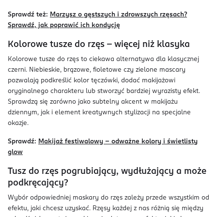
Sprawdź też:
Marzysz o gęstszych i zdrowszych rzęsach?
Sprawdź, jak poprawić ich kondycję
Kolorowe tusze do rzęs – więcej niż klasyka
Kolorowe tusze do rzęs to ciekawa alternatywa dla klasycznej
czerni. Niebieskie, brązowe, fioletowe czy zielone mascary
pozwalają podkreślić kolor tęczówki, dodać makijażowi
oryginalnego charakteru lub stworzyć bardziej wyrazisty efekt.
Sprawdzą się zarówno jako subtelny akcent w makijażu
dziennym, jak i element kreatywnych stylizacji na specjalne
okazje.
Sprawdź:
Makijaż festiwalowy – odważne kolory i świetlisty
glow
Tusz do rzęs pogrubiający, wydłużający a może
podkręcający?
Wybór odpowiedniej maskary do rzęs zależy przede wszystkim od
efektu, jaki chcesz uzyskać. Rzęsy każdej z nas różnią się między