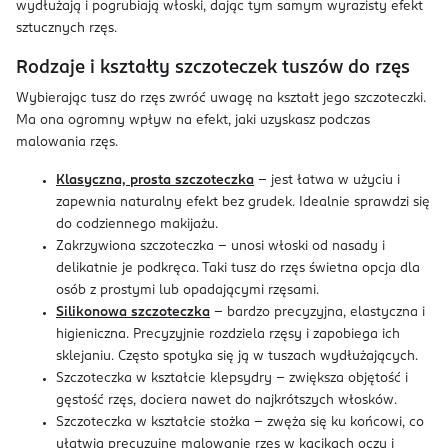
wydłużają i pogrubiają włoski, dając tym samym wyrazisty efekt
sztucznych rzęs.
Rodzaje i kształty szczoteczek tuszów do rzęs
Wybierając tusz do rzęs zwróć uwagę na kształt jego szczoteczki.
Ma ona ogromny wpływ na efekt, jaki uzyskasz podczas
malowania rzęs.
Klasyczna, prosta szczoteczka
– jest łatwa w użyciu i
zapewnia naturalny efekt bez grudek. Idealnie sprawdzi się
do codziennego makijażu.
Zakrzywiona szczoteczka – unosi włoski od nasady i
delikatnie je podkręca. Taki tusz do rzęs świetna opcja dla
osób z prostymi lub opadającymi rzęsami.
Silikonowa szczoteczka
– bardzo precyzyjna, elastyczna i
higieniczna. Precyzyjnie rozdziela rzęsy i zapobiega ich
sklejaniu. Często spotyka się ją w tuszach wydłużających.
Szczoteczka w kształcie klepsydry – zwiększa objętość i
gęstość rzęs, dociera nawet do najkrótszych włosków.
Szczoteczka w kształcie stożka – zwęża się ku końcowi, co
ułatwia precyzyjne malowanie rzęs w kącikach oczu i