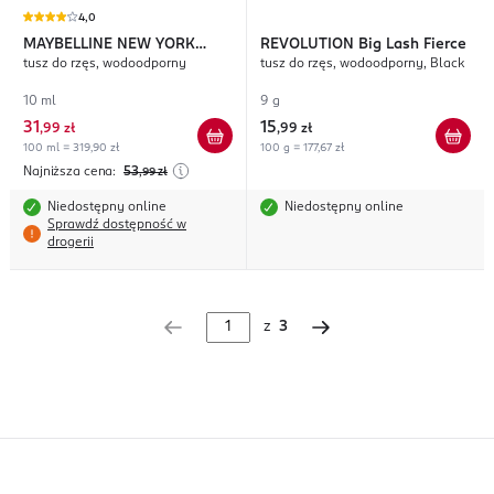
4,0
MAYBELLINE NEW YORK
REVOLUTION
Big Lash Fierce
tusz do rzęs, wodoodporny
tusz do rzęs, wodoodporny, Black
Colossal Bubble
10 ml
9 g
31
15
,
99 zł
,
99 zł
100 ml = 319,90 zł
100 g = 177,67 zł
Najniższa cena:
53
,99
zł
Niedostępny online
Niedostępny online
Sprawdź dostępność w
drogerii
z
3