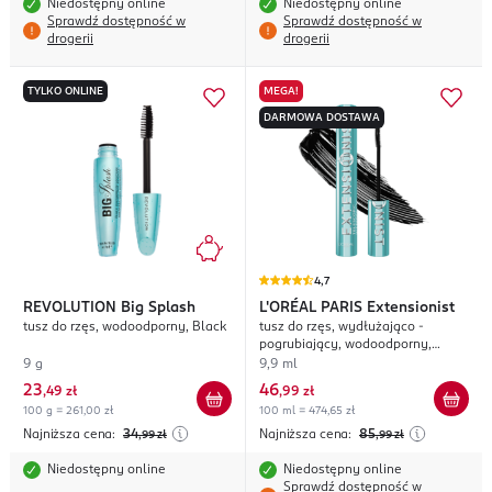
Niedostępny online
Niedostępny online
Sprawdź dostępność w
Sprawdź dostępność w
drogerii
drogerii
TYLKO ONLINE
MEGA!
DARMOWA DOSTAWA
4,7
REVOLUTION
Big Splash
L'ORÉAL PARIS
Extensionist
tusz do rzęs, wodoodporny, Black
tusz do rzęs, wydłużająco -
pogrubiający, wodoodporny,
Czarny
9 g
9,9 ml
23
46
,
49 zł
,
99 zł
100 g = 261,00 zł
100 ml = 474,65 zł
Najniższa cena:
34
Najniższa cena:
85
,99
zł
,99
zł
Niedostępny online
Niedostępny online
Sprawdź dostępność w