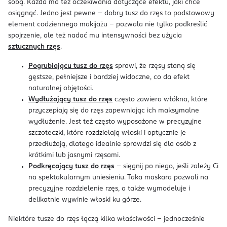
sobą. Każda ma też oczekiwania dotyczące efektu, jaki chce
osiągnąć. Jedno jest pewne - dobry tusz do rzęs to podstawowy
element codziennego makijażu – pozwala nie tylko podkreślić
spojrzenie, ale też nadać mu intensywności bez użycia
sztucznych rzęs
.
Pogrubiającu tusz do rzęs
sprawi, że rzęsy staną się
gęstsze, pełniejsze i bardziej widoczne, co da efekt
naturalnej objętości.
Wydłużający tusz do rzęs
często zawiera włókna, które
przyczepiają się do rzęs zapewniając ich maksymalne
wydłużenie. Jest też często wyposażone w precyzyjne
szczoteczki, które rozdzielają włoski i optycznie je
przedłużają, dlatego idealnie sprawdzi się dla osób z
krótkimi lub jasnymi rzęsami.
Podkręcający tusz do rzęs
– sięgnij po niego, jeśli zależy Ci
na spektakularnym uniesieniu. Taka maskara pozwali na
precyzyjne rozdzielenie rzęs, a także wymodeluje i
delikatnie wywinie włoski ku górze.
Niektóre tusze do rzęs łączą kilka właściwości – jednocześnie