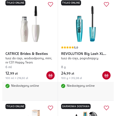
TYLKO ONLINE
TYLKO ONLINE
5,0
CATRICE
Brides & Besties
REVOLUTION
Big Lash XL
tusz do rzęs, wodoodporny, mini,
tusz do rzęs, pogrubiający
Volume
nr C01 Happy Tears
6 ml
8 g
12
24
,
99 zł
,
99 zł
100 ml = 216,50 zł
100 g = 312,38 zł
Niedostępny online
Niedostępny online
TYLKO ONLINE
DARMOWA DOSTAWA