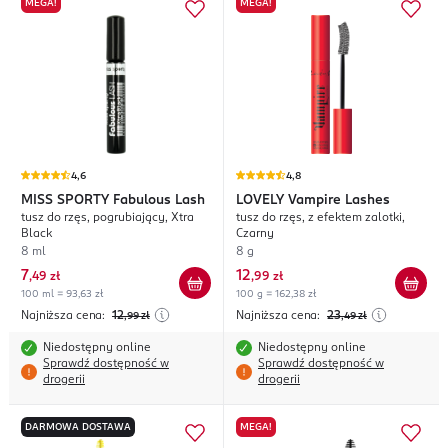
MEGA!
MEGA!
4,6
4,8
MISS SPORTY
Fabulous Lash
LOVELY
Vampire Lashes
tusz do rzęs, pogrubiający, Xtra
tusz do rzęs, z efektem zalotki,
Black
Czarny
8 ml
8 g
7
12
,
49 zł
,
99 zł
100 ml = 93,63 zł
100 g = 162,38 zł
Najniższa cena:
12
Najniższa cena:
23
,99
zł
,49
zł
Niedostępny online
Niedostępny online
Sprawdź dostępność w
Sprawdź dostępność w
drogerii
drogerii
DARMOWA DOSTAWA
MEGA!