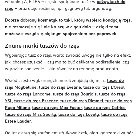
witaminy A, E i B5 – często spotykane także w
odżywkach do
rzęs
– oraz oleje roślinne, np. rycynowy lub arganowy.
Dobrze dobrany kosmetyk to taki, który wspiera kondycję rzęs,
nie rozmazuje się i nie kruszy w ciągu dnia – dzięki temu
możesz cieszyć się pięknym spojrzeniem bez poprawek.
Znane marki tuszów do rzęs
Wybierając tusz do rzęs, warto zwrócić uwagę nie tylko na efekt,
jaki chcesz uzyskać – czy ma to być delikatne podkreślenie, czy
wyraziste spojrzenie – ale również na renomę producenta.
Wśród często wybieranych marek znajdują się m.in.:
tusze do
rzęs Maybelline
,
tusze do rzęs Eveline
,
tusze do rzęs L'Oreal
,
tusze do rzęs Lancome
,
tusze do rzęs Bourjois
,
tusze do rzęs
YSL
,
tusze do rzęs Essence
,
tusze do rzęs Rimmel
,
tusze do rzęs
Pupa Milano
,
tusze do rzęs Max Factor
,
tusze do rzęs Catrice
,
tusze do rzęs Miss Sporty
,
tusze do rzęs Lovely
,
tusze do rzęs
Estee Lauder
.
Od lat cieszą się zaufaniem użytkowniczek, oferując szeroki wybór