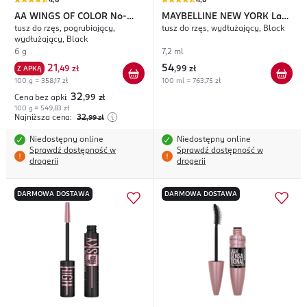
4,8
4,8
AA WINGS OF COLOR
No-
MAYBELLINE NEW YORK
Lash
tusz do rzęs, pogrubiający,
tusz do rzęs, wydłużający, Black
Limit Volume XXL Lashes
Sensational Sky High
wydłużający, Black
6 g
7,2 ml
21
54
Z APKĄ
,
49 zł
,
99 zł
100 g = 358,17 zł
100 ml = 763,75 zł
32
Cena bez apki:
,99
zł
100 g = 549,83 zł
Najniższa cena:
32
,99
zł
Niedostępny online
Niedostępny online
Sprawdź dostępność w
Sprawdź dostępność w
drogerii
drogerii
DARMOWA DOSTAWA
DARMOWA DOSTAWA