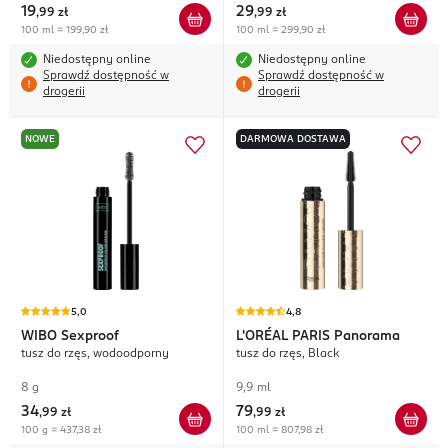
19
29
,
99 zł
,
99 zł
100 ml = 199,90 zł
100 ml = 299,90 zł
Niedostępny online
Niedostępny online
Sprawdź dostępność w
Sprawdź dostępność w
drogerii
drogerii
NOWE
DARMOWA DOSTAWA
5,0
4,8
WIBO
Sexproof
L'ORÉAL PARIS
Panorama
tusz do rzęs, wodoodporny
tusz do rzęs, Black
8 g
9,9 ml
34
79
,
99 zł
,
99 zł
100 g = 437,38 zł
100 ml = 807,98 zł