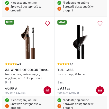
Niedostępny online
Niedostępny online
Sprawdź dostępność w
Sprawdź dostępność w
drogerii
drogerii
NOWE
NOWE
4,3
5,0
AA WINGS OF COLOR
Trust
TULI LABS
tusz do rzęs, zwiększający
tusz do rzęs, Volume
Your Wings Your Hero
objętość, nr 02 Deep Brown
9 ml
8 ml
46
39
,
99 zł
,
99 zł
100 ml = 522,11 zł
100 ml = 499,88 zł
Niedostępny online
Niedostępny online
Sprawdź dostępność w
Sprawdź dostępność w
drogerii
drogerii