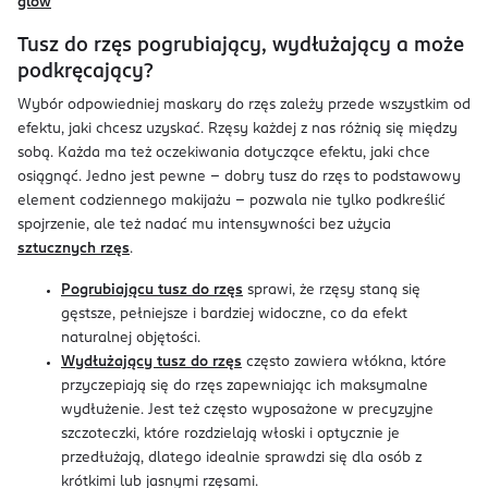
glow
Tusz do rzęs pogrubiający, wydłużający a może
podkręcający?
Wybór odpowiedniej maskary do rzęs zależy przede wszystkim od
efektu, jaki chcesz uzyskać. Rzęsy każdej z nas różnią się między
sobą. Każda ma też oczekiwania dotyczące efektu, jaki chce
osiągnąć. Jedno jest pewne - dobry tusz do rzęs to podstawowy
element codziennego makijażu – pozwala nie tylko podkreślić
spojrzenie, ale też nadać mu intensywności bez użycia
sztucznych rzęs
.
Pogrubiającu tusz do rzęs
sprawi, że rzęsy staną się
gęstsze, pełniejsze i bardziej widoczne, co da efekt
naturalnej objętości.
Wydłużający tusz do rzęs
często zawiera włókna, które
przyczepiają się do rzęs zapewniając ich maksymalne
wydłużenie. Jest też często wyposażone w precyzyjne
szczoteczki, które rozdzielają włoski i optycznie je
przedłużają, dlatego idealnie sprawdzi się dla osób z
krótkimi lub jasnymi rzęsami.