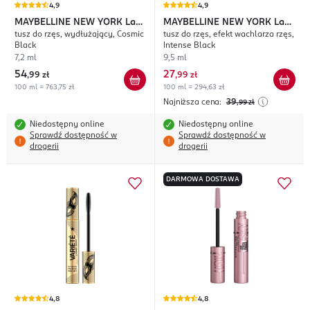
4,9
4,9
MAYBELLINE NEW YORK
Lash
MAYBELLINE NEW YORK
Lash
tusz do rzęs, wydłużający, Cosmic
tusz do rzęs, efekt wachlarza rzęs,
Sensational Sky High
Sensational Full Fan Effect
Black
Intense Black
7,2 ml
9,5 ml
54
27
,
99 zł
,
99 zł
100 ml = 763,75 zł
100 ml = 294,63 zł
Najniższa cena:
39
,99
zł
Niedostępny online
Niedostępny online
Sprawdź dostępność w
Sprawdź dostępność w
drogerii
drogerii
DARMOWA DOSTAWA
4,8
4,8