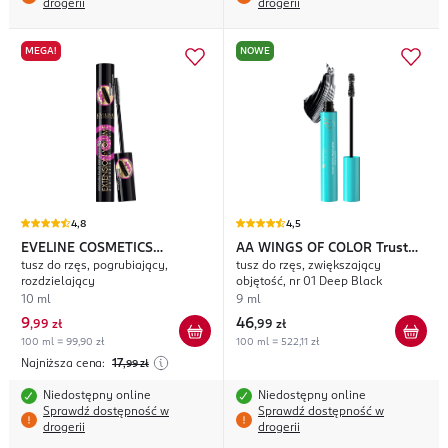
drogerii
drogerii
MEGA!
NOWE
4,8
4,5
EVELINE COSMETICS
AA WINGS OF COLOR
Trust
tusz do rzęs, pogrubiający,
tusz do rzęs, zwiększający
Extension Volume
Your Wings Your Hero
rozdzielający
objętość, nr 01 Deep Black
10 ml
9 ml
9
46
,
99 zł
,
99 zł
100 ml = 99,90 zł
100 ml = 522,11 zł
Najniższa cena:
17
,99
zł
Niedostępny online
Niedostępny online
Sprawdź dostępność w
Sprawdź dostępność w
drogerii
drogerii