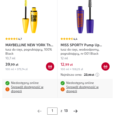
4,7
4,4
MAYBELLINE NEW YORK
The
MISS SPORTY
Pump Up
tusz do rzęs, pogrubiający, 100%
tusz do rzęs, wodoodporny,
Colossal
Booster
Black
pogrubiający, nr 001 Black
10,7 ml
12 ml
39
12
,
99 zł
,
99 zł
100 ml = 373,74 zł
100 ml = 108,25 zł
Najniższa cena:
23
,99
zł
Niedostępny online
Niedostępny online
Sprawdź dostępność w
Sprawdź dostępność w
drogerii
drogerii
z
13