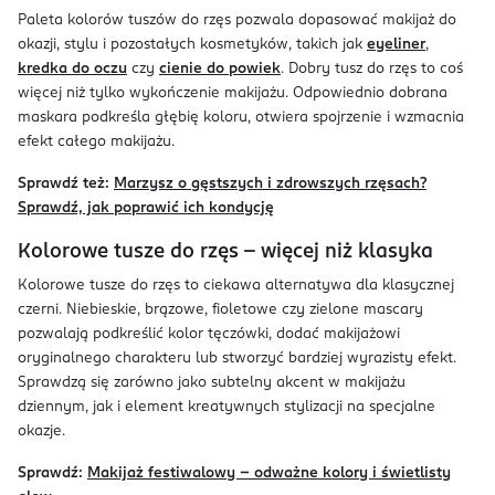
Paleta kolorów tuszów do rzęs pozwala dopasować makijaż do
okazji, stylu i pozostałych kosmetyków, takich jak
eyeliner
,
kredka do oczu
czy
cienie do powiek
. Dobry tusz do rzęs to coś
więcej niż tylko wykończenie makijażu. Odpowiednio dobrana
maskara podkreśla głębię koloru, otwiera spojrzenie i wzmacnia
efekt całego makijażu.
Sprawdź też:
Marzysz o gęstszych i zdrowszych rzęsach?
Sprawdź, jak poprawić ich kondycję
Kolorowe tusze do rzęs – więcej niż klasyka
Kolorowe tusze do rzęs to ciekawa alternatywa dla klasycznej
czerni. Niebieskie, brązowe, fioletowe czy zielone mascary
pozwalają podkreślić kolor tęczówki, dodać makijażowi
oryginalnego charakteru lub stworzyć bardziej wyrazisty efekt.
Sprawdzą się zarówno jako subtelny akcent w makijażu
dziennym, jak i element kreatywnych stylizacji na specjalne
okazje.
Sprawdź:
Makijaż festiwalowy – odważne kolory i świetlisty