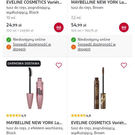
EVELINE COSMETICS
Variété
MAYBELLINE NEW YORK
Lash
tusz do rzęs, pogrubiający,
tusz do rzęs, Brown
Lashes Show
Sensational Sky High
wydłużający, Black
10 ml
7,2 ml
24
54
,
99 zł
,
99 zł
100 ml = 249,90 zł
100 ml = 763,75 zł
Niedostępny online
Niedostępny online
Sprawdź dostępność w
Sprawdź dostępność w
drogerii
drogerii
DARMOWA DOSTAWA
4,9
4,8
MAYBELLINE NEW YORK
Lash
EVELINE COSMETICS
Variété
tusz do rzęs, z efektem wachlarza,
tusz do rzęs, pogrubiający,
Sensational Full Fan Effect
Lashes Show
Black
wydłużający, Brown