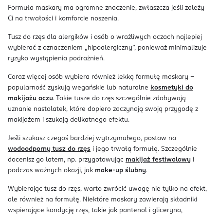
Formuła maskary ma ogromne znaczenie, zwłaszcza jeśli zależy
Ci na trwałości i komforcie noszenia.
Tusz do rzęs dla alergików i osób o wrażliwych oczach najlepiej
wybierać z oznaczeniem „hipoalergiczny”, ponieważ minimalizuje
ryzyko wystąpienia podrażnień.
Coraz więcej osób wybiera również lekką formułę maskary -
popularność zyskują wegańskie lub naturalne
kosmetyki do
makijażu oczu
. Takie tusze do rzęs szczególnie zdobywają
uznanie nastolatek, które dopiero zaczynają swoją przygodę z
makijażem i szukają delikatnego efektu.
Jeśli szukasz czegoś bardziej wytrzymałego, postaw na
wodoodporny tusz do rzęs
i jego trwałą formułę. Szczególnie
docenisz go latem, np. przygotowując
makijaż festiwalowy
i
podczas ważnych okazji, jak
make-up ślubny
.
Wybierając tusz do rzęs, warto zwrócić uwagę nie tylko na efekt,
ale również na formułę. Niektóre maskary zawierają składniki
wspierające kondycję rzęs, takie jak pantenol i gliceryna,