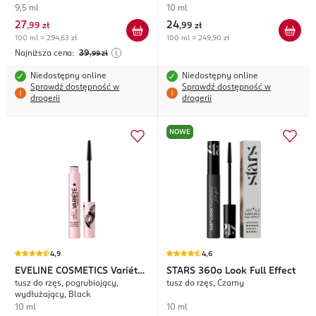
9,5 ml
10 ml
27
24
,
99 zł
,
99 zł
100 ml = 294,63 zł
100 ml = 249,90 zł
Najniższa cena:
39
,99
zł
Niedostępny online
Niedostępny online
Sprawdź dostępność w
Sprawdź dostępność w
drogerii
drogerii
NOWE
4,9
4,6
EVELINE COSMETICS
Variété
STARS
360o Look Full Effect
tusz do rzęs, pogrubiający,
tusz do rzęs, Czarny
Oh! Pretty
wydłużający, Black
10 ml
10 ml