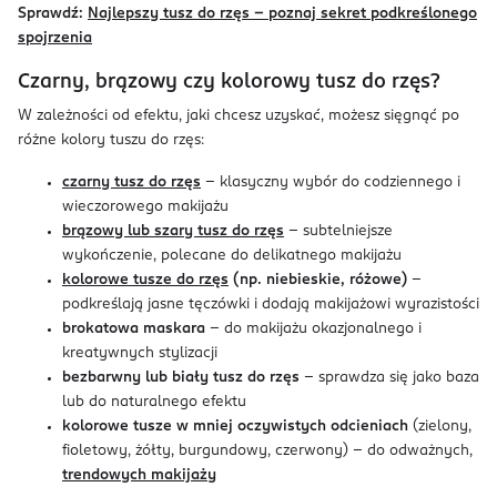
Sprawdź:
Najlepszy tusz do rzęs – poznaj sekret podkreślonego
spojrzenia
Czarny, brązowy czy kolorowy tusz do rzęs?
W zależności od efektu, jaki chcesz uzyskać, możesz sięgnąć po
różne kolory tuszu do rzęs:
czarny tusz do rzęs
– klasyczny wybór do codziennego i
wieczorowego makijażu
brązowy lub szary tusz do rzęs
– subtelniejsze
wykończenie, polecane do delikatnego makijażu
kolorowe tusze do rzęs
(np. niebieskie, różowe)
–
podkreślają jasne tęczówki i dodają makijażowi wyrazistości
brokatowa maskara
– do makijażu okazjonalnego i
kreatywnych stylizacji
bezbarwny lub biały tusz do rzęs
– sprawdza się jako baza
lub do naturalnego efektu
kolorowe tusze w mniej oczywistych odcieniach
(zielony,
fioletowy, żółty, burgundowy, czerwony) – do odważnych,
trendowych makijaży