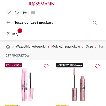
Tusze do rzęs i maskary
1
Filtry
Wszystkie kategorie
Makijaż i paznokcie
Oczy
Tusz
297
PRODUKTÓW
TYLKO U NAS
DARMOWA DOSTAWA