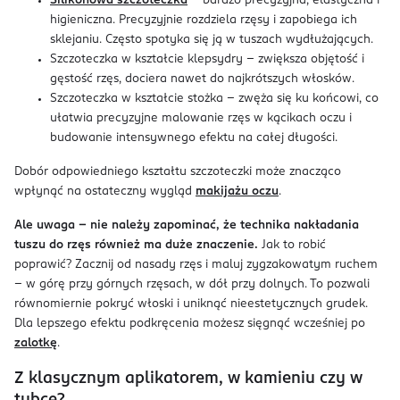
Silikonowa szczoteczka
– bardzo precyzyjna, elastyczna i
higieniczna. Precyzyjnie rozdziela rzęsy i zapobiega ich
sklejaniu. Często spotyka się ją w tuszach wydłużających.
Szczoteczka w kształcie klepsydry – zwiększa objętość i
gęstość rzęs, dociera nawet do najkrótszych włosków.
Szczoteczka w kształcie stożka – zwęża się ku końcowi, co
ułatwia precyzyjne malowanie rzęs w kącikach oczu i
budowanie intensywnego efektu na całej długości.
Dobór odpowiedniego kształtu szczoteczki może znacząco
wpłynąć na ostateczny wygląd
makijażu oczu
.
Ale uwaga – nie należy zapominać, że technika nakładania
tuszu do rzęs również ma duże znaczenie.
Jak to robić
poprawić? Zacznij od nasady rzęs i maluj zygzakowatym ruchem
– w górę przy górnych rzęsach, w dół przy dolnych. To pozwali
równomiernie pokryć włoski i uniknąć nieestetycznych grudek.
Dla lepszego efektu podkręcenia możesz sięgnąć wcześniej po
zalotkę
.
Z klasycznym aplikatorem, w kamieniu czy w