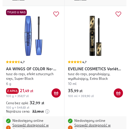
TYLKO U NAS
4,7
4,7
AA WINGS OF COLOR
No-
EVELINE COSMETICS
Variété
tusz do rzęs, efekt sztucznych
tusz do rzęs, pogrubiający,
Limit Volume Babydoll
Lashes Show
rzęs, Super Black
wydłużający, Extra Black
6 g
10 ml
21
35
Z APKĄ
,
49 zł
,
99 zł
100 g = 358,17 zł
100 ml = 359,90 zł
32
Cena bez apki:
,99
zł
100 g = 549,83 zł
Najniższa cena:
32
,99
zł
Niedostępny online
Niedostępny online
Sprawdź dostępność w
Sprawdź dostępność w