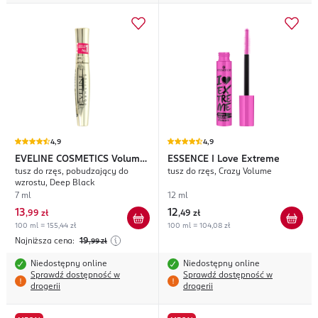
4,9
4,9
EVELINE COSMETICS
Volume
ESSENCE
I Love Extreme
tusz do rzęs, pobudzający do
tusz do rzęs, Crazy Volume
Celebrities
wzrostu, Deep Black
7 ml
12 ml
13
12
,
99 zł
,
49 zł
100 ml = 155,44 zł
100 ml = 104,08 zł
Najniższa cena:
19
,99
zł
Niedostępny online
Niedostępny online
Sprawdź dostępność w
Sprawdź dostępność w
drogerii
drogerii