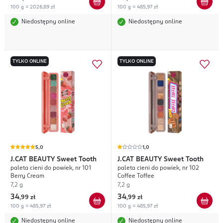
100 g = 2026,89 zł
100 g = 485,97 zł
Niedostępny online
Niedostępny online
TYLKO ONLINE
TYLKO ONLINE
5,0
1,0
J.CAT BEAUTY
Sweet Tooth
J.CAT BEAUTY
Sweet Tooth
paleta cieni do powiek, nr 101
paleta cieni do powiek, nr 102
Berry Cream
Coffee Toffee
7,2 g
7,2 g
34
34
,
99 zł
,
99 zł
100 g = 485,97 zł
100 g = 485,97 zł
Niedostępny online
Niedostępny online