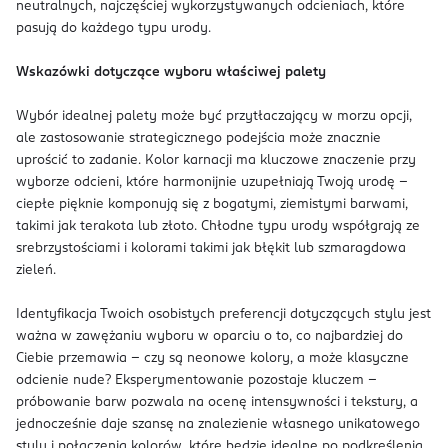
neutralnych, najczęściej wykorzystywanych odcieniach, które
pasują do każdego typu urody.
Wskazówki dotyczące wyboru właściwej palety
Wybór idealnej palety może być przytłaczający w morzu opcji,
ale zastosowanie strategicznego podejścia może znacznie
uprościć to zadanie. Kolor karnacji ma kluczowe znaczenie przy
wyborze odcieni, które harmonijnie uzupełniają Twoją urodę –
ciepłe pięknie komponują się z bogatymi, ziemistymi barwami,
takimi jak terakota lub złoto. Chłodne typu urody współgrają ze
srebrzystościami i kolorami takimi jak błękit lub szmaragdowa
zieleń.
Identyfikacja Twoich osobistych preferencji dotyczących stylu jest
ważna w zawężaniu wyboru w oparciu o to, co najbardziej do
Ciebie przemawia – czy są neonowe kolory, a może klasyczne
odcienie nude? Eksperymentowanie pozostaje kluczem –
próbowanie barw pozwala na ocenę intensywności i tekstury, a
jednocześnie daje szansę na znalezienie własnego unikatowego
stylu i połączenia kolorów, które będzie idealne po podkreślenia