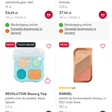
wielofunkcyjna, 4w1,
formuła
16 g
12,8 g
54
37
,
99 zł
,
99 zł
100 g = 343,69 zł
100 g = 296,80 zł
Niedostępny online
Niedostępny online
Sprawdź dostępność w
Sprawdź dostępność w
drogerii
drogerii
MEGA!
TYLKO ONLINE
MEGA!
4,8
REVOLUTION
Bouncy Pop
RIMMEL
paleta cieni do powiek, Aqua
paleta do konturowania twarzy, nr
Splash
002 Coral Glow
3,7 g
18,5 g