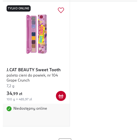
TYLKO ONLINE
J.CAT BEAUTY
Sweet Tooth
paleta cieni do powiek, nr 104
Grape Crunch
7,2 g
34
,
99 zł
100 g = 485,97 zł
Niedostępny online