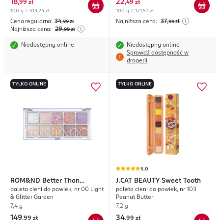
18
22
,
99 zł
,
49 zł
100 g = 513,24 zł
100 g = 121,57 zł
Cena regularna:
34
Najniższa cena:
37
,99
zł
,99
zł
Najniższa cena:
29
,99
zł
Niedostępny online
Niedostępny online
Sprawdź dostępność w
drogerii
TYLKO ONLINE
TYLKO ONLINE
5,0
ROM&ND
Better Than
J.CAT BEAUTY
Sweet Tooth
paleta cieni do powiek, nr 00 Light
paleta cieni do powiek, nr 103
Palette
& Glitter Garden
Peanut Butter
7,4 g
7,2 g
149
34
,
99 zł
,
99 zł