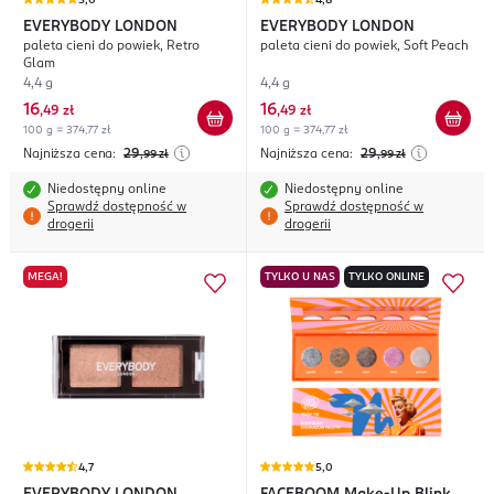
5,0
4,8
EVERYBODY LONDON
EVERYBODY LONDON
paleta cieni do powiek, Retro
paleta cieni do powiek, Soft Peach
Glam
4,4 g
4,4 g
16
16
,
49 zł
,
49 zł
100 g = 374,77 zł
100 g = 374,77 zł
Najniższa cena:
29
Najniższa cena:
29
,99
zł
,99
zł
Niedostępny online
Niedostępny online
Sprawdź dostępność w
Sprawdź dostępność w
drogerii
drogerii
MEGA!
TYLKO U NAS
TYLKO ONLINE
4,7
5,0