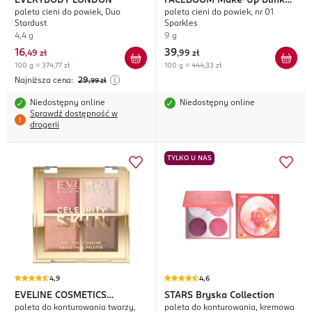
EVERYBODY LONDON
FACEBOOM
Make-Up Blink
paleta cieni do powiek, Duo
paleta cieni do powiek, nr 01
Blink
Stardust
Sparkles
4,4 g
9 g
16
39
,
49 zł
,
99 zł
100 g = 374,77 zł
100 g = 444,33 zł
Najniższa cena:
29
,99
zł
Niedostępny online
Niedostępny online
Sprawdź dostępność w
drogerii
TYLKO U NAS
4,9
4,6
EVELINE COSMETICS
STARS
Bryska Collection
paleta do konturowania twarzy,
paleta do konturowania, kremowa
Celebrity Skin