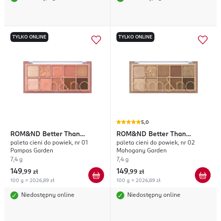
TYLKO ONLINE
TYLKO ONLINE
5,0
ROM&ND
Better Than
ROM&ND
Better Than
paleta cieni do powiek, nr 01
paleta cieni do powiek, nr 02
Palette
Palette
Pampas Garden
Mahogany Garden
7,4 g
7,4 g
149
149
,
99 zł
,
99 zł
100 g = 2026,89 zł
100 g = 2026,89 zł
Niedostępny online
Niedostępny online